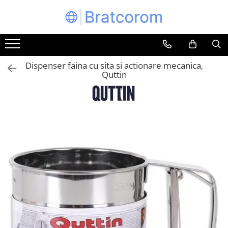
Toate Produsele
Articole animale
Dispenser faina cu sita si actionare mecanica,
Adapatoare animale
Quttin
Hrana pentru animale
Hrana pentru caini
Hrana pentru pisici
Produse igiena externa animale
Auto
Bucatarii de vara Tuozi
Casa
Articole ambalare
Articole bucatarie
Articole mobila