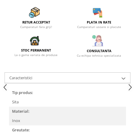
Becuri
Prize
Sanitare
RETUR ACCEPTAT
PLATA IN RATE
Sarma constructii
Cumparaturi fara griji!
Cumparaturi usoare si placute
Scule, unelte si masini
Sfoara si franghii
STOC PERMANENT
CONSULTANTA
Suruburi, dibluri si accesorii
La o gama variata de produse
Cu echipa tehnica specializata
prindere
Corpuri de iluminat
Aplice si plafoniere
Caracteristici
Lustre si pendule
Tip produs:
Spoturi
Sita
Accesorii corpuri de iluminat
Material:
Lampi de veghe copii
Inox
Proiectoare
Greutate:
Veioze si lampi