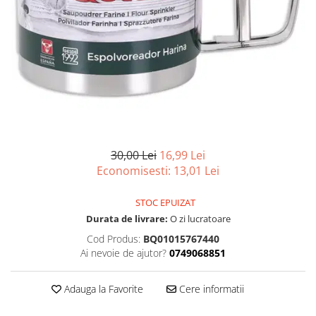
Articole organizare
Articole Sportive
Cutii postale
Electronice si electrocasnice
Incalzire si racire
Usi si porti
Constructii
Accesorii gips carton
30,00 Lei
16,99 Lei
Economisesti:
13,01
Lei
Accesorii gresie si faianta
Accesorii pentru faianta, gresie si
STOC EPUIZAT
mozaicuri
Durata de livrare:
O zi lucratoare
Accesorii polizare si slefuire
Cod Produs:
BQ01015767440
Accesorii vopsire si tencuire
Ai nevoie de ajutor?
0749068851
Benzi
Adauga la Favorite
Cere informatii
Materiale electrice