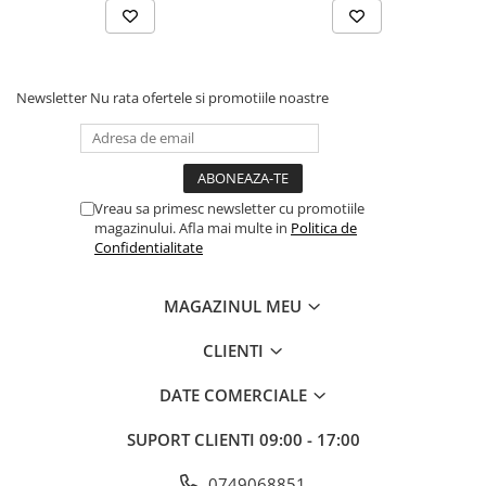
Solutii geamuri
Solutii universale
Gradina
Accesorii pentru gradina
Newsletter
Nu rata ofertele si promotiile noastre
Aparate pentru stropit gradina
Articole antidaunatori gradina
Aspersoare
Vreau sa primesc newsletter cu promotiile
magazinului. Afla mai multe in
Politica de
Furtunuri gradinarit
Confidentialitate
Ghivece si suporturi
Gratare
MAGAZINUL MEU
Hamace si leagane
CLIENTI
Lampi solare
DATE COMERCIALE
Leagane copii
Lopeti si unelte deszapezit
SUPORT CLIENTI
09:00 - 17:00
Mobilier gradina
0749068851