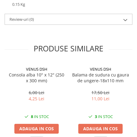
0.15 Kg
CRACIUN
Accesorii decorative
Review-uri
(0)
Caciuli
Figurine si decoratiuni Craciun
Globuri
PRODUSE SIMILARE
Instalatii de Craciun
Lumanari si candele
VENUS DSH
VENUS DSH
Suporturi lumanari
Consola alba 10" x 12" (250
Balama de sudura cu gaura
x 300 mm)
de ungere-18x110 mm
Curatenie
Cosuri de gunoi
6,00 Lei
17,50 Lei
4,25 Lei
11,00 Lei
Maturi, Mopuri si galeti
Prosoape de hartie si servetele
8
IN STOC
3
IN STOC
Saci gunoi
Servetele umede
ADAUGA IN COS
ADAUGA IN COS