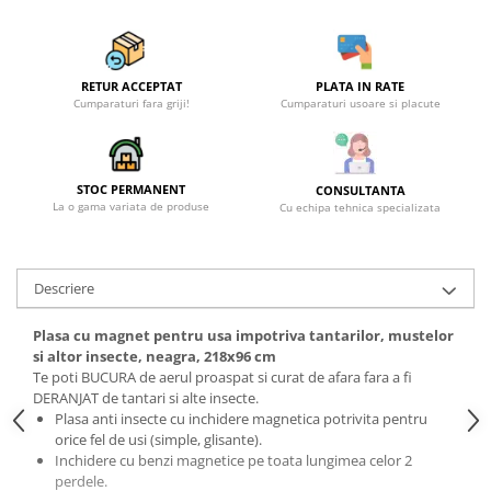
Becuri
Prize
Sanitare
RETUR ACCEPTAT
PLATA IN RATE
Sarma constructii
Cumparaturi fara griji!
Cumparaturi usoare si placute
Scule, unelte si masini
Sfoara si franghii
STOC PERMANENT
CONSULTANTA
Suruburi, dibluri si accesorii
La o gama variata de produse
Cu echipa tehnica specializata
prindere
Corpuri de iluminat
Aplice si plafoniere
Descriere
Lustre si pendule
Plasa cu magnet pentru usa impotriva tantarilor, mustelor
Spoturi
si altor insecte, neagra, 218x96 cm
Te poti BUCURA de aerul proaspat si curat de afara fara a fi
Accesorii corpuri de iluminat
DERANJAT de tantari si alte insecte.
Lampi de veghe copii
Plasa anti insecte cu inchidere magnetica potrivita pentru
orice fel de usi (simple, glisante).
Proiectoare
Inchidere cu benzi magnetice pe toata lungimea celor 2
perdele.
Veioze si lampi