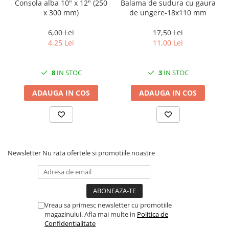
Solutii geamuri
Consola alba 10" x 12" (250
Balama de sudura cu gaura
x 300 mm)
de ungere-18x110 mm
Solutii universale
Gradina
6,00 Lei
17,50 Lei
4,25 Lei
11,00 Lei
Accesorii pentru gradina
Aparate pentru stropit gradina
8
IN STOC
3
IN STOC
Articole antidaunatori gradina
ADAUGA IN COS
ADAUGA IN COS
Aspersoare
Furtunuri gradinarit
Ghivece si suporturi
Gratare
Newsletter
Nu rata ofertele si promotiile noastre
Hamace si leagane
Lampi solare
Leagane copii
Lopeti si unelte deszapezit
Vreau sa primesc newsletter cu promotiile
magazinului. Afla mai multe in
Politica de
Mobilier gradina
Confidentialitate