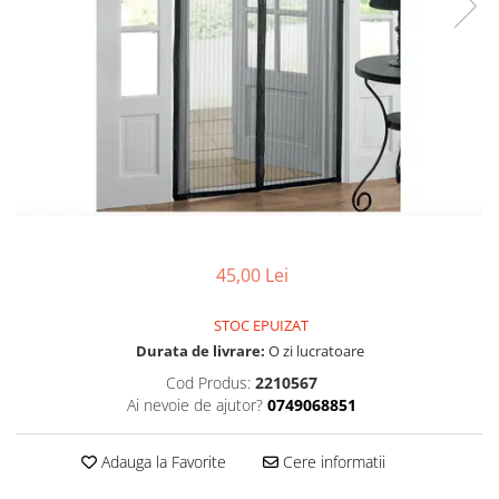
Articole organizare
Articole Sportive
Cutii postale
Electronice si electrocasnice
Incalzire si racire
Usi si porti
Constructii
Accesorii gips carton
Accesorii gresie si faianta
45,00 Lei
Accesorii pentru faianta, gresie si
STOC EPUIZAT
mozaicuri
Durata de livrare:
O zi lucratoare
Accesorii polizare si slefuire
Cod Produs:
2210567
Accesorii vopsire si tencuire
Ai nevoie de ajutor?
0749068851
Benzi
Adauga la Favorite
Cere informatii
Materiale electrice