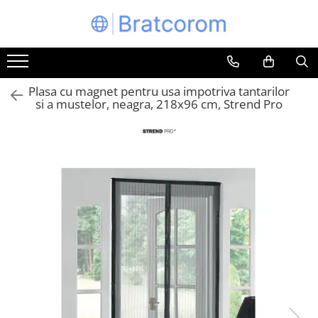
Toate Produsele
Articole animale
Plasa cu magnet pentru usa impotriva tantarilor
Adapatoare animale
si a mustelor, neagra, 218x96 cm, Strend Pro
Hrana pentru animale
Hrana pentru caini
Hrana pentru pisici
Produse igiena externa animale
Auto
Bucatarii de vara Tuozi
Casa
Articole ambalare
Articole bucatarie
Articole mobila