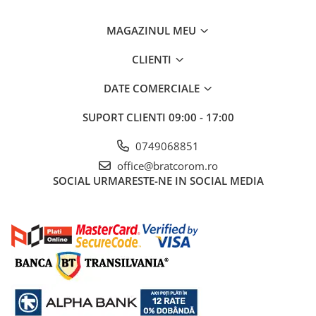
Mufe si conectori irigare
MAGAZINUL MEU
Panouri si elemente gard
Pavaje si borduri
CLIENTI
Programatoare stropire
DATE COMERCIALE
Sere si solarii
SUPORT CLIENTI
09:00 - 17:00
Termometre Meteo
Umbrele si pavilioane gradina
0749068851
Unelte gradinarit
office@bratcorom.ro
SOCIAL
URMARESTE-NE IN SOCIAL MEDIA
HoReCa
Balsam de rufe profesional
Detergenti de vase profesionali
Pentru masini de spalat si polish
Pentru spalare manuala
Detergenti lichizi profesionali
Igiena si Ingrijire personala