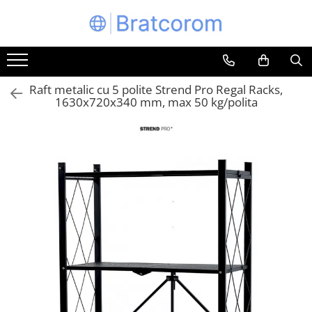
Toate Produsele
Articole animale
Raft metalic cu 5 polite Strend Pro Regal Racks,
Adapatoare animale
1630x720x340 mm, max 50 kg/polita
Hrana pentru animale
Hrana pentru caini
Hrana pentru pisici
Produse igiena externa animale
Auto
Bucatarii de vara Tuozi
Casa
Articole ambalare
Articole bucatarie
Articole mobila