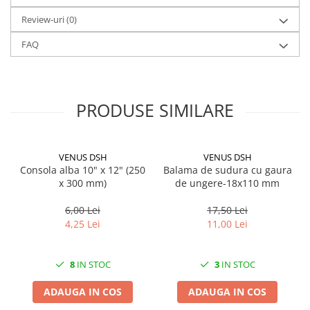
Solutii geamuri
Review-uri
(0)
Solutii universale
Gradina
FAQ
Accesorii pentru gradina
Aparate pentru stropit gradina
Articole antidaunatori gradina
PRODUSE SIMILARE
Aspersoare
Furtunuri gradinarit
VENUS DSH
VENUS DSH
Ghivece si suporturi
Consola alba 10" x 12" (250
Balama de sudura cu gaura
x 300 mm)
de ungere-18x110 mm
Gratare
6,00 Lei
17,50 Lei
Hamace si leagane
4,25 Lei
11,00 Lei
Lampi solare
Leagane copii
8
IN STOC
3
IN STOC
Lopeti si unelte deszapezit
ADAUGA IN COS
ADAUGA IN COS
Mobilier gradina