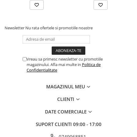
Mufe si conectori irigare
Panouri si elemente gard
Pavaje si borduri
Newsletter
Nu rata ofertele si promotiile noastre
Programatoare stropire
Sere si solarii
Termometre Meteo
Vreau sa primesc newsletter cu promotiile
Umbrele si pavilioane gradina
magazinului. Afla mai multe in
Politica de
Confidentialitate
Unelte gradinarit
HoReCa
MAGAZINUL MEU
Balsam de rufe profesional
Detergenti de vase profesionali
CLIENTI
Pentru masini de spalat si polish
DATE COMERCIALE
Pentru spalare manuala
Detergenti lichizi profesionali
SUPORT CLIENTI
09:00 - 17:00
Igiena si Ingrijire personala
0749068851