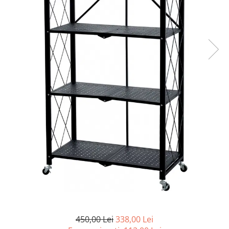
Articole organizare
Articole Sportive
Cutii postale
Electronice si electrocasnice
Incalzire si racire
Usi si porti
Constructii
Accesorii gips carton
Accesorii gresie si faianta
Accesorii pentru faianta, gresie si
mozaicuri
Accesorii polizare si slefuire
Accesorii vopsire si tencuire
Benzi
Materiale electrice
450,00 Lei
338,00 Lei