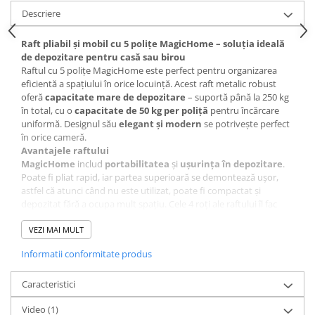
Descriere
CRACIUN
Accesorii decorative
Raft pliabil și mobil cu 5 polițe MagicHome – soluția ideală
de depozitare pentru casă sau birou
Caciuli
Raftul cu 5 polițe MagicHome este perfect pentru organizarea
Figurine si decoratiuni Craciun
eficientă a spațiului în orice locuință. Acest raft metalic robust
oferă
capacitate mare de depozitare
– suportă până la 250 kg
Globuri
în total, cu o
capacitate de 50 kg per poliță
pentru încărcare
Instalatii de Craciun
uniformă. Designul său
elegant și modern
se potrivește perfect
în orice cameră.
Lumanari si candele
Avantajele raftului
MagicHome
includ
portabilitatea
și
ușurința în depozitare
.
Suporturi lumanari
Poate fi pliat rapid, iar partea superioară se demontează ușor,
Curatenie
astfel că atunci când nu este utilizat, poate fi compactat și
depozitat fără a ocupa mult spațiu. Cele 4 roți ale raftului îl fac
Cosuri de gunoi
ușor de mutat în orice colț al casei, iar cele 2 frâne asigură
Maturi, Mopuri si galeti
stabilitatea atunci când doriți să îl fixați într-un loc.
VEZI MAI MULT
Dimensiuni raft MagicHome
: 163x72x34 cm – potrivit pentru
Prosoape de hartie si servetele
Informatii conformitate produs
spații mici și mari.
Perfect pentru depozitarea
alimentelor, ustensilelor,
Saci gunoi
hainelor
Caracteristici
și a altor articole din casă, raftul MagicHome
Servetele umede
îmbină
funcționalitatea
cu
designul practic
, fiind un accesoriu
Video
(1)
esențial în orice gospodărie.