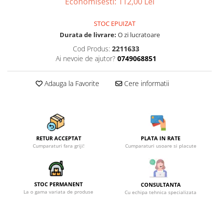
Economisesti:
112,00
Lei
Becuri
Prize
STOC EPUIZAT
Sanitare
Durata de livrare:
O zi lucratoare
Sarma constructii
Cod Produs:
2211633
Scule, unelte si masini
Ai nevoie de ajutor?
0749068851
Sfoara si franghii
Adauga la Favorite
Cere informatii
Suruburi, dibluri si accesorii
prindere
Corpuri de iluminat
Aplice si plafoniere
RETUR ACCEPTAT
PLATA IN RATE
Lustre si pendule
Cumparaturi fara griji!
Cumparaturi usoare si placute
Spoturi
Accesorii corpuri de iluminat
STOC PERMANENT
CONSULTANTA
Lampi de veghe copii
La o gama variata de produse
Cu echipa tehnica specializata
Proiectoare
Veioze si lampi