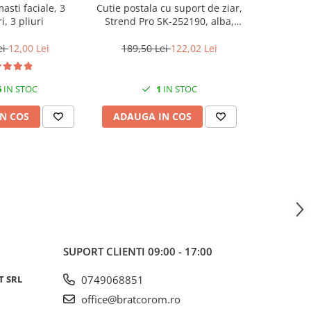
asti faciale, 3
Cutie postala cu suport de ziar,
Balama d
i, 3 pliuri
Strend Pro SK-252190, alba,
porti, St
45x37x10 cm
lun
ei
12,00 Lei
189,50 Lei
122,02 Lei
25,9
6
IN STOC
1
IN STOC
N COS
ADAUGA IN COS
ADAUG
SUPORT CLIENTI
09:00 - 17:00
T SRL
0749068851
office@bratcorom.ro