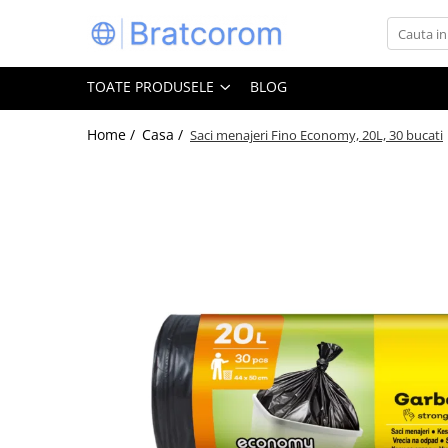
Toate Produsele
TOATE PRODUSELE
BLOG
Articole animale
Adapatoare animale
Home /
Casa /
Saci menajeri Fino Economy, 20L, 30 bucati
Hrana pentru animale
Hrana pentru caini
Hrana pentru pisici
Produse igiena externa animale
Auto
Bucatarii de vara Tuozi
Casa
Articole ambalare
Articole bucatarie
Articole mobila