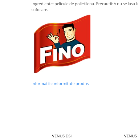
Becuri
Ingrediente: pelicule de polietilena. Precautii: A nu se lasa 
Prize
sufocare.
Sanitare
Sarma constructii
Scule, unelte si masini
Sfoara si franghii
Suruburi, dibluri si accesorii
prindere
Corpuri de iluminat
Aplice si plafoniere
Informatii conformitate produs
Lustre si pendule
Spoturi
Accesorii corpuri de iluminat
Lampi de veghe copii
Proiectoare
VENUS DSH
VENUS
Veioze si lampi