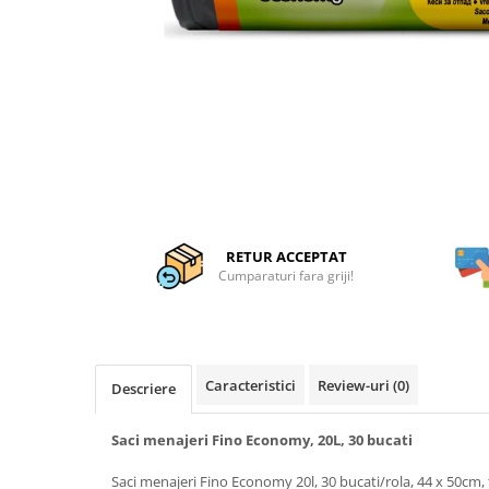
Articole organizare
Articole Sportive
Cutii postale
Electronice si electrocasnice
Incalzire si racire
Usi si porti
Constructii
Accesorii gips carton
RETUR ACCEPTAT
Accesorii gresie si faianta
Cumparaturi fara griji!
Accesorii pentru faianta, gresie si
mozaicuri
Accesorii polizare si slefuire
Caracteristici
Review-uri
(0)
Descriere
Accesorii vopsire si tencuire
Benzi
Saci menajeri Fino Economy, 20L, 30 bucati
Materiale electrice
Saci menajeri Fino Economy 20l, 30 bucati/rola, 44 x 50cm, 