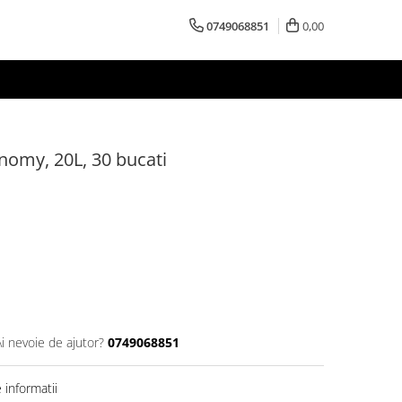
0749068851
0,00
nomy, 20L, 30 bucati
Ai nevoie de ajutor?
0749068851
informatii