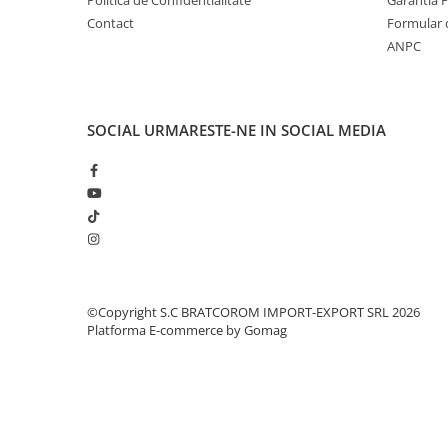
Solutii geamuri
Contact
Formular 
Solutii universale
ANPC
Gradina
Accesorii pentru gradina
Aparate pentru stropit gradina
SOCIAL
URMARESTE-NE IN SOCIAL MEDIA
Articole antidaunatori gradina
Aspersoare
Furtunuri gradinarit
Ghivece si suporturi
Gratare
Hamace si leagane
©Copyright S.C BRATCOROM IMPORT-EXPORT SRL 2026
Platforma E-commerce by Gomag
Lampi solare
Leagane copii
Lopeti si unelte deszapezit
Mobilier gradina