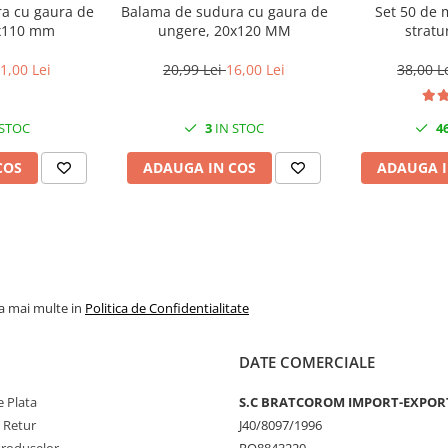
a cu gaura de
Balama de sudura cu gaura de
Set 50 de m
x110 mm
ungere, 20x120 MM
stratur
1,00 Lei
20,99 Lei
16,00 Lei
38,00 L
 STOC
3
IN STOC
4
COS
ADAUGA IN COS
ADAUGA I
la mai multe in
Politica de Confidentialitate
DATE COMERCIALE
 Plata
S.C BRATCOROM IMPORT-EXPOR
e Retur
J40/8097/1996
Produselor
RO8843220