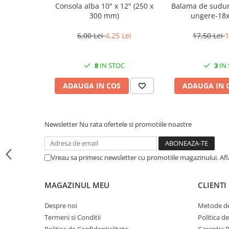
Consola alba 10" x 12" (250 x
Balama de sudur
CRACIUN
300 mm)
ungere-18
Accesorii decorative
6,00 Lei
4,25 Lei
17,50 Lei
1
Caciuli
Figurine si decoratiuni Craciun
8
IN STOC
3
IN
Globuri
ADAUGA IN COS
ADAUGA IN 
Instalatii de Craciun
Lumanari si candele
Suporturi lumanari
Newsletter
Nu rata ofertele si promotiile noastre
Curatenie
Cosuri de gunoi
Vreau sa primesc newsletter cu promotiile magazinului. Af
Maturi, Mopuri si galeti
Prosoape de hartie si servetele
MAGAZINUL MEU
CLIENTI
Saci gunoi
Despre noi
Metode de
Servetele umede
Termeni si Conditii
Politica d
Politica de Confidentialitate
Garantia 