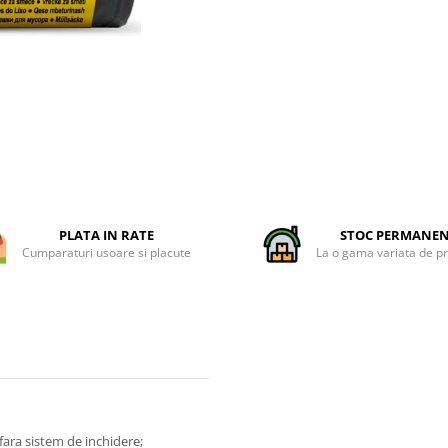
PLATA IN RATE
STOC PERMANE
Cumparaturi usoare si placute
La o gama variata de p
fara sistem de inchidere;