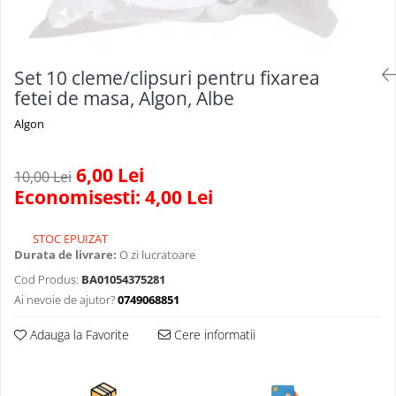
Scule, unelte si masini
Pentru sticla si suprafete fine
Mufe si conectori irigare
Pentru toaleta si wc
Sfoara si franghii
Panouri si elemente gard
Pentru toate suprafetele
Suruburi, dibluri si accesorii
Solutii pentru suprafetele din lemn
prindere
Pavaje si borduri
Set 10 cleme/clipsuri pentru fixarea
Solutii specializate
fetei de masa, Algon, Albe
Programatoare stropire
Solutii profesionale pentru
Algon
Sere si solarii
bucatarie
Termometre Meteo
Solutii professionale pentru
6,00 Lei
10,00 Lei
spalatorii auto
Umbrele si pavilioane gradina
Economisesti:
4,00
Lei
Unelte gradinarit
STOC EPUIZAT
Durata de livrare:
O zi lucratoare
Cod Produs:
BA01054375281
Ai nevoie de ajutor?
0749068851
Adauga la Favorite
Cere informatii