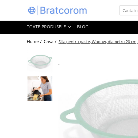
Toate Produsele
TOATE PRODUSELE
BLOG
Articole animale
Adapatoare animale
Home /
Casa /
Sita pentru paste, Wooow, diametru 20 cm,
Hrana pentru animale
Hrana pentru caini
Hrana pentru pisici
Produse igiena externa animale
Auto
Bucatarii de vara Tuozi
Casa
Articole ambalare
Articole bucatarie
Articole mobila