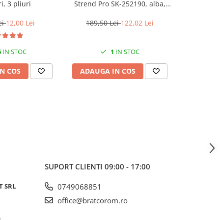
i, 3 pliuri
Strend Pro SK-252190, alba,
porti, St
45x37x10 cm
lun
ei
12,00 Lei
189,50 Lei
122,02 Lei
25,9
6
IN STOC
1
IN STOC
N COS
ADAUGA IN COS
ADAUG
SUPORT CLIENTI
09:00 - 17:00
T SRL
0749068851
office@bratcorom.ro