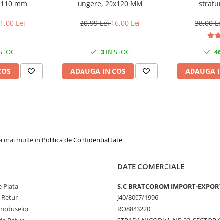
x110 mm
ungere, 20x120 MM
stratur
 rapid.
1,00 Lei
20,99 Lei
16,00 Lei
38,00 L
ndispensabil pentru orice
 STOC
3
IN STOC
4
 de igienizat și depozitat. Adaug-
COS
ADAUGA IN COS
ADAUGA I
la mai multe in
Politica de Confidentialitate
DATE COMERCIALE
 Plata
S.C BRATCOROM IMPORT-EXPOR
e Retur
J40/8097/1996
Produselor
RO8843220