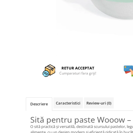
Articole organizare
Articole Sportive
Cutii postale
Electronice si electrocasnice
Incalzire si racire
Usi si porti
Constructii
Accesorii gips carton
RETUR ACCEPTAT
Accesorii gresie si faianta
Cumparaturi fara griji!
Accesorii pentru faianta, gresie si
mozaicuri
Accesorii polizare si slefuire
Caracteristici
Review-uri
(0)
Descriere
Accesorii vopsire si tencuire
Benzi
Sită pentru paste Wooow – 
Materiale electrice
O sită practică și versatilă, destinată scursului pastelor, le
alimente, cu un design modern și eficiență ridicată în bucăt