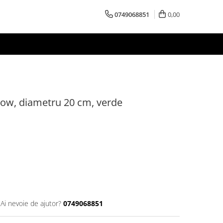
0749068851
0,00
oow, diametru 20 cm, verde
Ai nevoie de ajutor?
0749068851