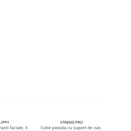
LIPPY
STREND PRO
S
asti faciale, 3
Cutie postala cu suport de ziar,
Balama d