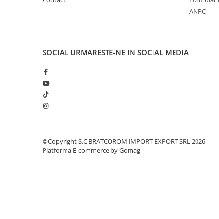
Solutii geamuri
Contact
Formular 
ANPC
Solutii universale
Gradina
Accesorii pentru gradina
SOCIAL
URMARESTE-NE IN SOCIAL MEDIA
Aparate pentru stropit gradina
Articole antidaunatori gradina
Aspersoare
Furtunuri gradinarit
Ghivece si suporturi
Gratare
©Copyright S.C BRATCOROM IMPORT-EXPORT SRL 2026
Hamace si leagane
Platforma E-commerce by Gomag
Lampi solare
Leagane copii
Lopeti si unelte deszapezit
Mobilier gradina