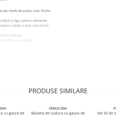
le sau medii de paste, orez, fructe
curățat și sigur pentru alimente.
urgerea rapidă a apei, prevenind
ate la utilizare.
cătăriei și ușurează
e de bucătărie.
ne spălate, fructe și legume
ât și pentru spălarea cerealelor,
manual sau în mașina de spălat
PRODUSE SIMILARE
itează utilizarea în diverse
 DSH
VENUS DSH
F
a cu gaura de
Balama de sudura cu gaura de
Set 50 de m