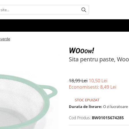
 verde
Sita pentru paste, Wo
18,99 Lei
10,50 Lei
Economisesti:
8,49
Lei
STOC EPUIZAT
Durata de livrare:
O zi lucratoare
Cod Produs:
BW01015674285