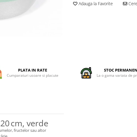
Adauga la Favorite
Cere 
PLATA IN RATE
STOC PERMANE
Cumparaturi usoare si placute
La o gama variata de p
20 cm, verde
gumelor, fructelor sau altor
ărie.