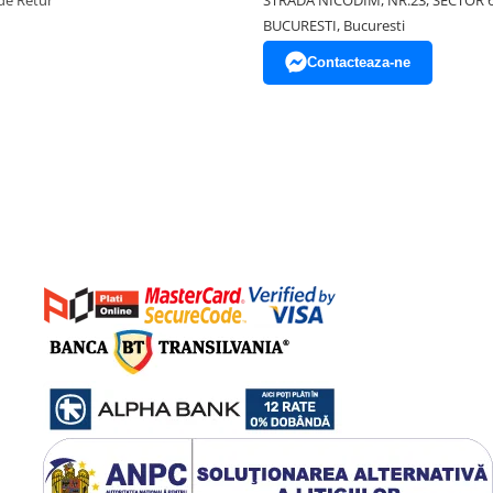
de Retur
STRADA NICODIM, NR.23, SECTOR 
BUCURESTI, Bucuresti
Contacteaza-ne