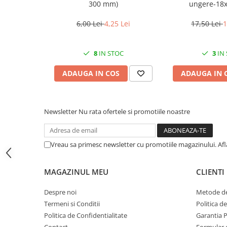
La final, spală rapid și lasă la uscat.
300 mm)
ungere-18
Depozitează în sertar sau agățată de cârlig pentru acces
CRACIUN
6,00 Lei
4,25 Lei
17,50 Lei
1
Accesorii decorative
Concluzie
Caciuli
Sita Wooow de 20 cm în culoarea verde este un accesoriu i
8
IN STOC
3
IN
Figurine si decoratiuni Craciun
bucătărie practică. Perfectă pentru scurgere eficientă, ușor
o în coș și facilitează-ți activitățile culinare de zi cu zi!
Globuri
ADAUGA IN COS
ADAUGA IN 
Instalatii de Craciun
Lumanari si candele
Newsletter
Nu rata ofertele si promotiile noastre
Suporturi lumanari
Curatenie
Vreau sa primesc newsletter cu promotiile magazinului. Af
Cosuri de gunoi
Maturi, Mopuri si galeti
MAGAZINUL MEU
CLIENTI
Prosoape de hartie si servetele
Despre noi
Metode de
Saci gunoi
Termeni si Conditii
Politica d
Servetele umede
Politica de Confidentialitate
Garantia 