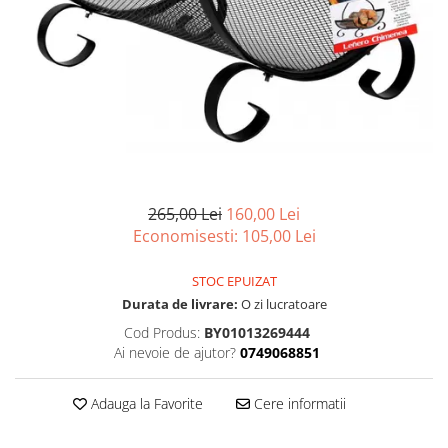
Articole organizare
Articole Sportive
Cutii postale
Electronice si electrocasnice
Incalzire si racire
Usi si porti
Constructii
265,00 Lei
160,00 Lei
Accesorii gips carton
Economisesti:
105,00
Lei
Accesorii gresie si faianta
Accesorii pentru faianta, gresie si
STOC EPUIZAT
mozaicuri
Durata de livrare:
O zi lucratoare
Accesorii polizare si slefuire
Cod Produs:
BY01013269444
Ai nevoie de ajutor?
0749068851
Accesorii vopsire si tencuire
Benzi
Adauga la Favorite
Cere informatii
Materiale electrice