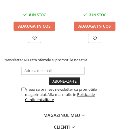
Solutii geamuri
Solutii universale
8
IN STOC
3
IN STOC
Gradina
Accesorii pentru gradina
ADAUGA IN COS
ADAUGA IN COS
Aparate pentru stropit gradina
Articole antidaunatori gradina
Aspersoare
Newsletter
Nu rata ofertele si promotiile noastre
Furtunuri gradinarit
Ghivece si suporturi
Gratare
Hamace si leagane
Vreau sa primesc newsletter cu promotiile
magazinului. Afla mai multe in
Politica de
Lampi solare
Confidentialitate
Leagane copii
Lopeti si unelte deszapezit
MAGAZINUL MEU
Mobilier gradina
CLIENTI