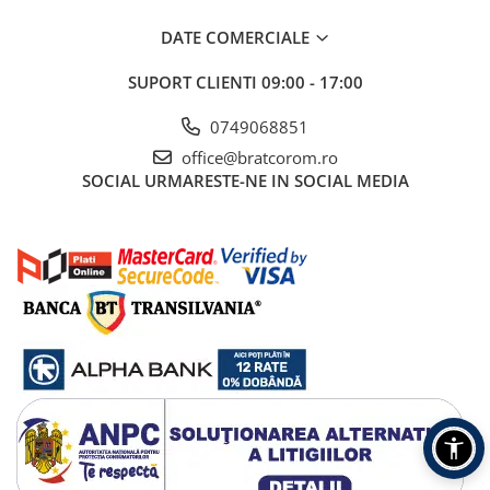
Mufe si conectori irigare
DATE COMERCIALE
Panouri si elemente gard
SUPORT CLIENTI
09:00 - 17:00
Pavaje si borduri
Programatoare stropire
0749068851
Sere si solarii
office@bratcorom.ro
SOCIAL
URMARESTE-NE IN SOCIAL MEDIA
Termometre Meteo
Umbrele si pavilioane gradina
Unelte gradinarit
HoReCa
Balsam de rufe profesional
Detergenti de vase profesionali
Pentru masini de spalat si polish
Pentru spalare manuala
Detergenti lichizi profesionali
Igiena si Ingrijire personala