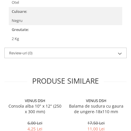
Otel
CRACIUN
Culoare:
Accesorii decorative
Negru
Caciuli
Greutate:
Figurine si decoratiuni Craciun
2 Kg
Globuri
Instalatii de Craciun
Review-uri
(0)
Lumanari si candele
Suporturi lumanari
Curatenie
PRODUSE SIMILARE
Cosuri de gunoi
Maturi, Mopuri si galeti
VENUS DSH
VENUS DSH
Prosoape de hartie si servetele
Consola alba 10" x 12" (250
Balama de sudura cu gaura
x 300 mm)
de ungere-18x110 mm
Saci gunoi
Servetele umede
6,00 Lei
17,50 Lei
4,25 Lei
11,00 Lei