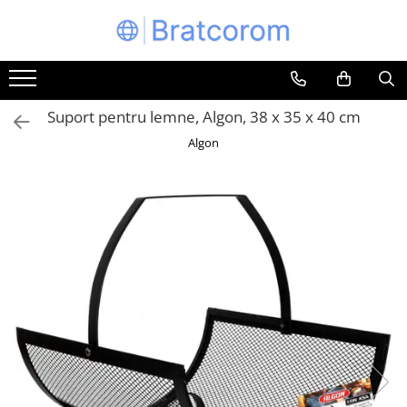
Toate Produsele
Articole animale
Suport pentru lemne, Algon, 38 x 35 x 40 cm
Adapatoare animale
Algon
Hrana pentru animale
Hrana pentru caini
Hrana pentru pisici
Produse igiena externa animale
Auto
Bucatarii de vara Tuozi
Casa
Articole ambalare
Articole bucatarie
Articole mobila