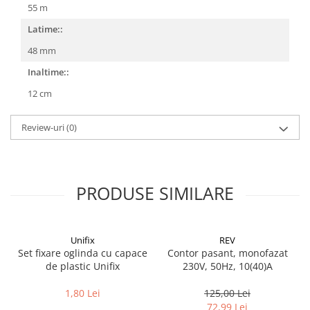
55 m
Latime::
48 mm
Inaltime::
12 cm
Review-uri
(0)
PRODUSE SIMILARE
Unifix
REV
Set fixare oglinda cu capace
Contor pasant, monofazat
de plastic Unifix
230V, 50Hz, 10(40)A
1,80 Lei
125,00 Lei
72,99 Lei