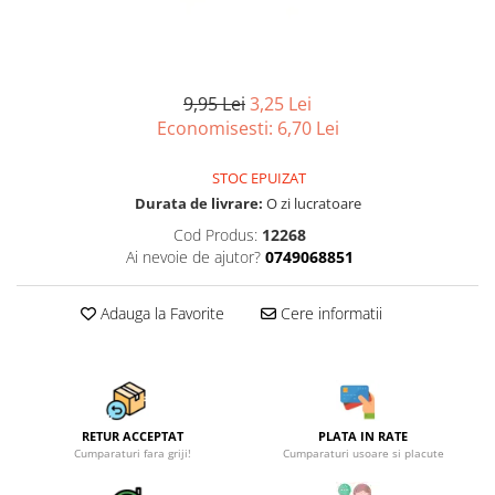
Scule, unelte si masini
Pentru sticla si suprafete fine
Mufe si conectori irigare
Pentru toaleta si wc
Sfoara si franghii
Panouri si elemente gard
Pentru toate suprafetele
Suruburi, dibluri si accesorii
Solutii pentru suprafetele din lemn
prindere
Pavaje si borduri
9,95 Lei
3,25 Lei
Solutii specializate
Economisesti:
6,70
Lei
Programatoare stropire
Solutii profesionale pentru
Sere si solarii
bucatarie
STOC EPUIZAT
Termometre Meteo
Solutii professionale pentru
Durata de livrare:
O zi lucratoare
spalatorii auto
Umbrele si pavilioane gradina
Cod Produs:
12268
Ai nevoie de ajutor?
0749068851
Unelte gradinarit
Adauga la Favorite
Cere informatii
RETUR ACCEPTAT
PLATA IN RATE
Cumparaturi fara griji!
Cumparaturi usoare si placute