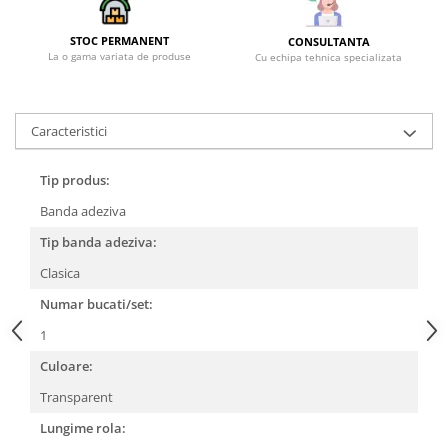
STOC PERMANENT
CONSULTANTA
La o gama variata de produse
Cu echipa tehnica specializata
Caracteristici
Tip produs:
Banda adeziva
Tip banda adeziva:
Clasica
Numar bucati/set:
1
Culoare:
Transparent
Lungime rola: