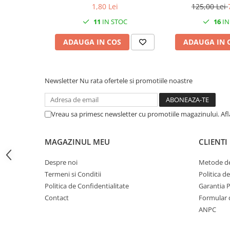
1,80 Lei
125,00 Lei
CRACIUN
11
IN STOC
16
IN
Accesorii decorative
Caciuli
ADAUGA IN COS
ADAUGA IN 
Figurine si decoratiuni Craciun
Globuri
Newsletter
Nu rata ofertele si promotiile noastre
Instalatii de Craciun
Lumanari si candele
Vreau sa primesc newsletter cu promotiile magazinului. Af
Suporturi lumanari
Curatenie
MAGAZINUL MEU
CLIENTI
Cosuri de gunoi
Despre noi
Metode de
Maturi, Mopuri si galeti
Termeni si Conditii
Politica d
Prosoape de hartie si servetele
Politica de Confidentialitate
Garantia 
Contact
Formular 
Saci gunoi
ANPC
Servetele umede