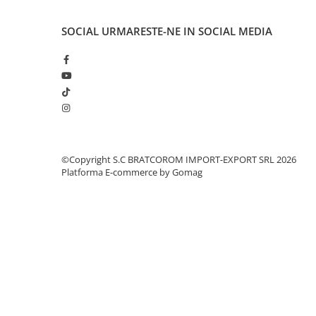
Solutii geamuri
Solutii universale
SOCIAL
URMARESTE-NE IN SOCIAL MEDIA
Gradina
Accesorii pentru gradina
Aparate pentru stropit gradina
Articole antidaunatori gradina
Aspersoare
Furtunuri gradinarit
©Copyright S.C BRATCOROM IMPORT-EXPORT SRL 2026
Ghivece si suporturi
Platforma E-commerce by Gomag
Gratare
Hamace si leagane
Lampi solare
Leagane copii
Lopeti si unelte deszapezit
Mobilier gradina