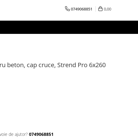
0749068851
0,00
ru beton, cap cruce, Strend Pro 6x260
voie de ajutor?
0749068851