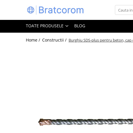
Toate Produsele
TOATE PRODUSELE
BLOG
Articole animale
Adapatoare animale
Home /
Constructii /
Burghiu SDS-plus pentru beton, cap
Hrana pentru animale
Hrana pentru caini
Hrana pentru pisici
Produse igiena externa animale
Auto
Bucatarii de vara Tuozi
Casa
Articole ambalare
Articole bucatarie
Articole mobila