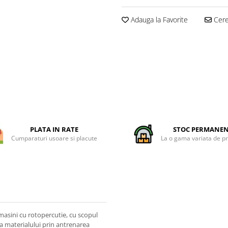
Adauga la Favorite
Cere 
PLATA IN RATE
STOC PERMANE
Cumparaturi usoare si placute
La o gama variata de p
 masini cu rotopercutie, cu scopul
ea materialului prin antrenarea