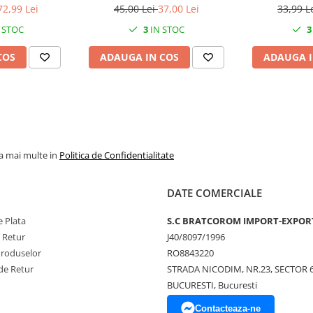
72,99 Lei
45,00 Lei
37,00 Lei
33,99 L
 STOC
3
IN STOC
3
COS
ADAUGA IN COS
ADAUGA I
la mai multe in
Politica de Confidentialitate
DATE COMERCIALE
 Plata
S.C BRATCOROM IMPORT-EXPOR
e Retur
J40/8097/1996
Produselor
RO8843220
de Retur
STRADA NICODIM, NR.23, SECTOR 
BUCURESTI, Bucuresti
Contacteaza-ne