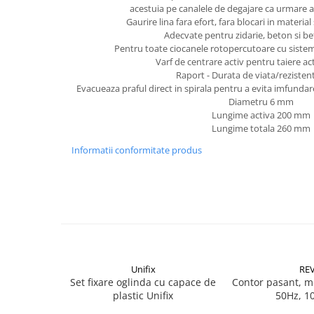
Becuri
acestuia pe canalele de degajare ca urmare a 
Prize
Gaurire lina fara efort, fara blocari in material
Adecvate pentru zidarie, beton si b
Sanitare
Pentru toate ciocanele rotopercutoare cu sistem
Sarma constructii
Varf de centrare activ pentru taiere ac
Raport - Durata de viata/rezisten
Scule, unelte si masini
Evacueaza praful direct in spirala pentru a evita imfundare
Diametru 6 mm
Sfoara si franghii
Lungime activa 200 mm
Suruburi, dibluri si accesorii
Lungime totala 260 mm
prindere
Informatii conformitate produs
Corpuri de iluminat
Aplice si plafoniere
Lustre si pendule
Spoturi
Accesorii corpuri de iluminat
Lampi de veghe copii
Unifix
RE
Set fixare oglinda cu capace de
Contor pasant, m
Proiectoare
plastic Unifix
50Hz, 1
Veioze si lampi