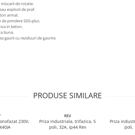
miscarii de rotatie.
 sau explozii de praf.
eton armat.
 de prindere SDS-plus.
tiva in beton.
ta buna.
a gaurii cu reziduuri de gaurire.
PRODUSE SIMILARE
V
REV
onofazat 230V,
Priza industriala, trifazica, 5
Priza industr
0(40)A
poli, 32A, ip44 Rev
poli,