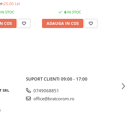
ei
25,00 Lei
IN STOC
6
IN STOC
N COS
ADAUGA IN COS
ADAUG
SUPORT CLIENTI
09:00 - 17:00
T SRL
0749068851
office@bratcorom.ro
6