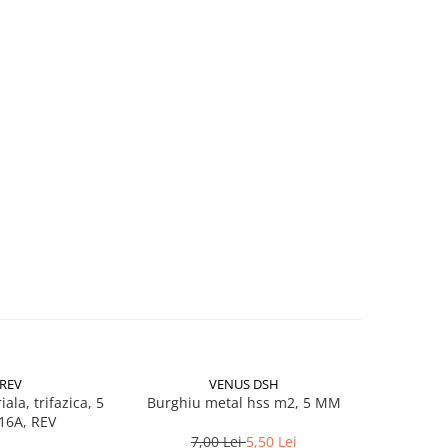
REV
VENUS DSH
iala, trifazica, 5
Burghiu metal hss m2, 5 MM
Burghiu 
 16A, REV
7,00 Lei
5,50 Lei
15,