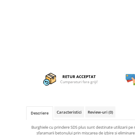
Articole organizare
Articole Sportive
Cutii postale
Electronice si electrocasnice
Incalzire si racire
Usi si porti
Constructii
Accesorii gips carton
Accesorii gresie si faianta
RETUR ACCEPTAT
Cumparaturi fara griji!
Accesorii pentru faianta, gresie si
mozaicuri
Accesorii polizare si slefuire
Accesorii vopsire si tencuire
Caracteristici
Review-uri
(0)
Descriere
Benzi
Materiale electrice
Burghiele cu prindere SDS plus sunt destinate utilizarii pe
sfaramarii betonului prin miscarea de izbire si eliminar