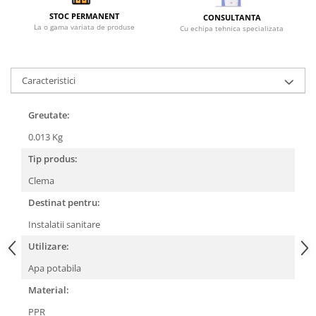
Becuri
STOC PERMANENT
CONSULTANTA
Prize
La o gama variata de produse
Cu echipa tehnica specializata
Sanitare
Sarma constructii
Caracteristici
Scule, unelte si masini
Sfoara si franghii
Greutate:
Suruburi, dibluri si accesorii
0.013 Kg
prindere
Tip produs:
Corpuri de iluminat
Aplice si plafoniere
Clema
Lustre si pendule
Destinat pentru:
Spoturi
Instalatii sanitare
Accesorii corpuri de iluminat
Utilizare:
Lampi de veghe copii
Apa potabila
Proiectoare
Material:
Veioze si lampi
PPR