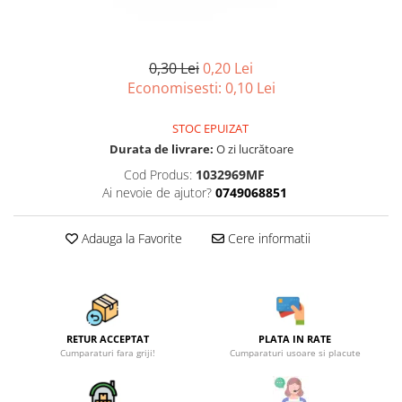
Articole organizare
Articole Sportive
Cutii postale
0,30 Lei
0,20 Lei
Electronice si electrocasnice
Economisesti:
0,10
Lei
Incalzire si racire
STOC EPUIZAT
Usi si porti
Durata de livrare:
O zi lucrătoare
Constructii
Cod Produs:
1032969MF
Accesorii gips carton
Ai nevoie de ajutor?
0749068851
Accesorii gresie si faianta
Adauga la Favorite
Cere informatii
Accesorii pentru faianta, gresie si
mozaicuri
Accesorii polizare si slefuire
Accesorii vopsire si tencuire
RETUR ACCEPTAT
PLATA IN RATE
Benzi
Cumparaturi fara griji!
Cumparaturi usoare si placute
Materiale electrice