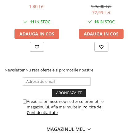
Solutii geamuri
1,80 Lei
125,00 Lei
Solutii universale
72,99 Lei
Gradina
11
IN STOC
16
IN STOC
Accesorii pentru gradina
ADAUGA IN COS
ADAUGA IN COS
Aparate pentru stropit gradina
Articole antidaunatori gradina
Aspersoare
Furtunuri gradinarit
Newsletter
Nu rata ofertele si promotiile noastre
Ghivece si suporturi
Gratare
Hamace si leagane
Vreau sa primesc newsletter cu promotiile
Lampi solare
magazinului. Afla mai multe in
Politica de
Confidentialitate
Leagane copii
Lopeti si unelte deszapezit
MAGAZINUL MEU
Mobilier gradina