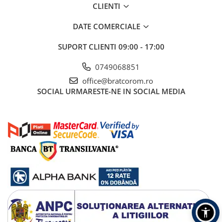
CLIENTI
Mufe si conectori irigare
Panouri si elemente gard
DATE COMERCIALE
Pavaje si borduri
SUPORT CLIENTI
09:00 - 17:00
Programatoare stropire
0749068851
Sere si solarii
office@bratcorom.ro
Termometre Meteo
SOCIAL
URMARESTE-NE IN SOCIAL MEDIA
Umbrele si pavilioane gradina
Unelte gradinarit
HoReCa
Balsam de rufe profesional
Detergenti de vase profesionali
Pentru masini de spalat si polish
Pentru spalare manuala
Detergenti lichizi profesionali
Igiena si Ingrijire personala