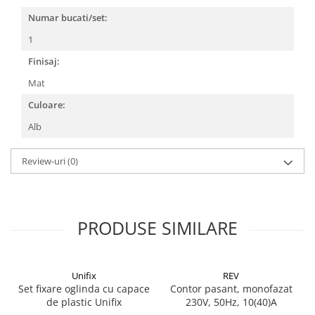
CRACIUN
Numar bucati/set:
Accesorii decorative
1
Caciuli
Finisaj:
Figurine si decoratiuni Craciun
Mat
Globuri
Culoare:
Instalatii de Craciun
Alb
Lumanari si candele
Review-uri
(0)
Suporturi lumanari
Curatenie
Cosuri de gunoi
PRODUSE SIMILARE
Maturi, Mopuri si galeti
Prosoape de hartie si servetele
Saci gunoi
Unifix
REV
Set fixare oglinda cu capace
Contor pasant, monofazat
Servetele umede
de plastic Unifix
230V, 50Hz, 10(40)A