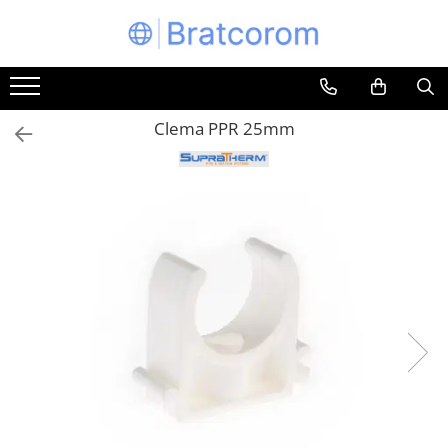
Toate Produsele
Articole animale
Clema PPR 25mm
Adapatoare animale
Hrana pentru animale
Hrana pentru caini
Hrana pentru pisici
Produse igiena externa animale
Auto
Bucatarii de vara Tuozi
Casa
Articole ambalare
Articole bucatarie
Articole mobila