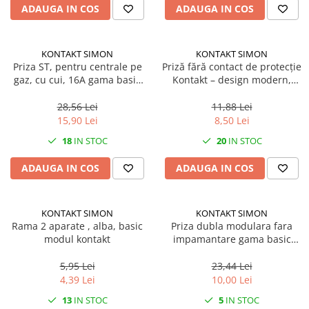
ADAUGA IN COS
ADAUGA IN COS
KONTAKT SIMON
KONTAKT SIMON
Priza ST, pentru centrale pe
Priză fără contact de protecție
gaz, cu cui, 16A gama basic
Kontakt – design modern,
modul Kontakt
montaj îngropat, alb
28,56 Lei
11,88 Lei
15,90 Lei
8,50 Lei
18
IN STOC
20
IN STOC
ADAUGA IN COS
ADAUGA IN COS
KONTAKT SIMON
KONTAKT SIMON
Rama 2 aparate , alba, basic
Priza dubla modulara fara
modul kontakt
impamantare gama basic
modul kontakt
5,95 Lei
23,44 Lei
4,39 Lei
10,00 Lei
13
IN STOC
5
IN STOC