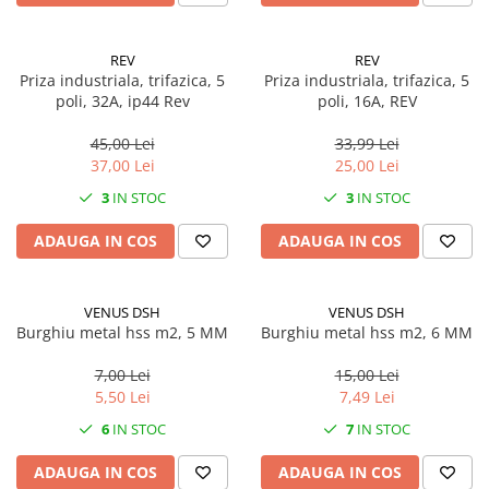
Scule, unelte si masini
Pentru sticla si suprafete fine
Mufe si conectori irigare
Pentru toaleta si wc
Sfoara si franghii
Panouri si elemente gard
Pentru toate suprafetele
REV
REV
Suruburi, dibluri si accesorii
Priza industriala, trifazica, 5
Priza industriala, trifazica, 5
Solutii pentru suprafetele din lemn
prindere
Pavaje si borduri
poli, 32A, ip44 Rev
poli, 16A, REV
Solutii specializate
Programatoare stropire
Solutii profesionale pentru
45,00 Lei
33,99 Lei
Sere si solarii
bucatarie
37,00 Lei
25,00 Lei
Termometre Meteo
Solutii professionale pentru
3
IN STOC
3
IN STOC
spalatorii auto
Umbrele si pavilioane gradina
ADAUGA IN COS
ADAUGA IN COS
Unelte gradinarit
VENUS DSH
VENUS DSH
Burghiu metal hss m2, 5 MM
Burghiu metal hss m2, 6 MM
7,00 Lei
15,00 Lei
5,50 Lei
7,49 Lei
6
IN STOC
7
IN STOC
ADAUGA IN COS
ADAUGA IN COS