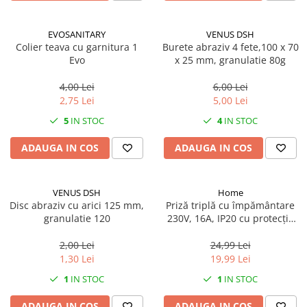
EVOSANITARY
VENUS DSH
Colier teava cu garnitura 1
Burete abraziv 4 fete,100 x 70
Evo
x 25 mm, granulatie 80g
4,00 Lei
6,00 Lei
2,75 Lei
5,00 Lei
5
IN STOC
4
IN STOC
ADAUGA IN COS
ADAUGA IN COS
VENUS DSH
Home
Disc abraziv cu arici 125 mm,
Priză triplă cu împământare
granulatie 120
230V, 16A, IP20 cu protecție
copii
2,00 Lei
24,99 Lei
1,30 Lei
19,99 Lei
1
IN STOC
1
IN STOC
ADAUGA IN COS
ADAUGA IN COS