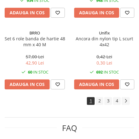
934
IN STOC
948
IN STOC
ADAUGA IN COS
ADAUGA IN COS
BRRO
Unifix
Set 6 role banda de hartie 48
Ancora din nylon tip L scurt
mm x 40 M
4x42
57,00 Lei
0,42 Lei
42,90 Lei
0,30 Lei
60
IN STOC
692
IN STOC
ADAUGA IN COS
ADAUGA IN COS
1
2
3
4
FAQ