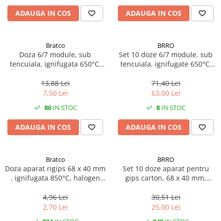
ADAUGA IN COS
ADAUGA IN COS
Bratco
BRRO
Doza 6/7 module, sub
Set 10 doze 6/7 module. sub
tencuiala, ignifugata 650°C,
tencuiala, ignifugate 650°C,
halogen free
halogen free
13,88 Lei
71,40 Lei
7,50 Lei
63,00 Lei
86
IN STOC
8
IN STOC
ADAUGA IN COS
ADAUGA IN COS
Bratco
BRRO
Doza aparat rigips 68 x 40 mm
Set 10 doze aparat pentru
, ignifugata 850°C, halogen
gips carton, 68 x 40 mm,
free
ignifugate 850 °C, halogen
free
4,96 Lei
30,51 Lei
2,70 Lei
25,00 Lei