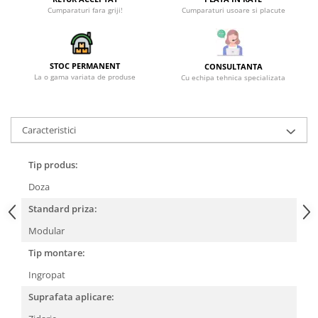
Cumparaturi fara griji!
Cumparaturi usoare si placute
STOC PERMANENT
CONSULTANTA
La o gama variata de produse
Cu echipa tehnica specializata
Caracteristici
Tip produs:
Doza
Standard priza:
Modular
Tip montare:
Ingropat
Suprafata aplicare: