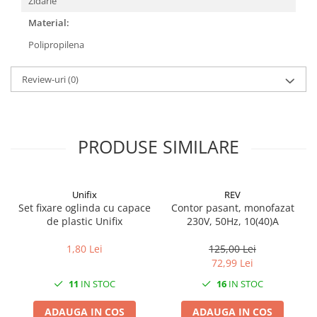
Zidarie
Material:
Polipropilena
Review-uri
(0)
PRODUSE SIMILARE
Unifix
REV
Set fixare oglinda cu capace
Contor pasant, monofazat
de plastic Unifix
230V, 50Hz, 10(40)A
1,80 Lei
125,00 Lei
72,99 Lei
11
IN STOC
16
IN STOC
ADAUGA IN COS
ADAUGA IN COS