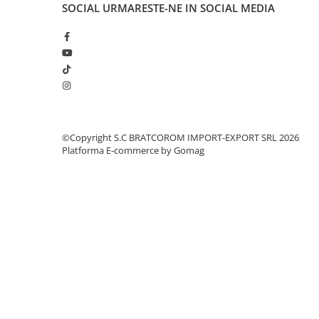
Solutii geamuri
SOCIAL
URMARESTE-NE IN SOCIAL MEDIA
Solutii universale
Gradina
Accesorii pentru gradina
Aparate pentru stropit gradina
Articole antidaunatori gradina
Aspersoare
©Copyright S.C BRATCOROM IMPORT-EXPORT SRL 2026
Platforma E-commerce by Gomag
Furtunuri gradinarit
Ghivece si suporturi
Gratare
Hamace si leagane
Lampi solare
Leagane copii
Lopeti si unelte deszapezit
Mobilier gradina