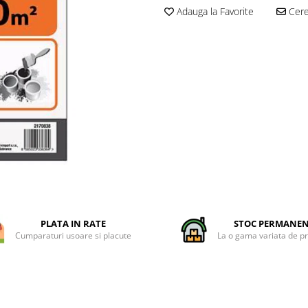
Adauga la Favorite
Cere 
PLATA IN RATE
STOC PERMANE
Cumparaturi usoare si placute
La o gama variata de p