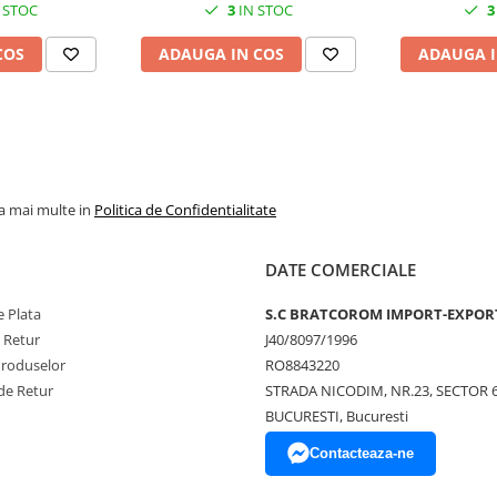
 STOC
3
IN STOC
3
COS
ADAUGA IN COS
ADAUGA I
la mai multe in
Politica de Confidentialitate
DATE COMERCIALE
 Plata
S.C BRATCOROM IMPORT-EXPOR
e Retur
J40/8097/1996
Produselor
RO8843220
de Retur
STRADA NICODIM, NR.23, SECTOR 
BUCURESTI, Bucuresti
Contacteaza-ne