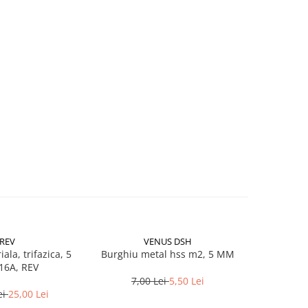
REV
VENUS DSH
iala, trifazica, 5
Burghiu metal hss m2, 5 MM
Burghiu 
 16A, REV
7,00 Lei
5,50 Lei
15,
ei
25,00 Lei