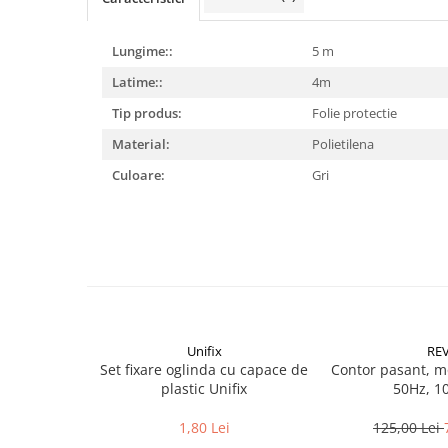
Becuri
Prize
Lungime::
5 m
Sanitare
Latime::
4m
Sarma constructii
Tip produs:
Folie protectie
Scule, unelte si masini
Material:
Polietilena
Sfoara si franghii
Culoare:
Gri
Suruburi, dibluri si accesorii
prindere
Corpuri de iluminat
Aplice si plafoniere
Lustre si pendule
Spoturi
Accesorii corpuri de iluminat
Unifix
RE
Set fixare oglinda cu capace de
Contor pasant, m
Lampi de veghe copii
plastic Unifix
50Hz, 1
Proiectoare
1,80 Lei
125,00 Lei
Veioze si lampi