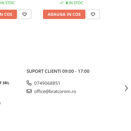
IN STOC
6
IN STOC
N COS
ADAUGA IN COS
ADAUG
SUPORT CLIENTI
09:00 - 17:00
T SRL
0749068851
office@bratcorom.ro
6