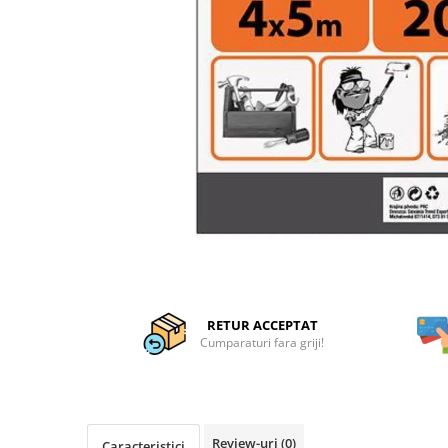
Articole organizare
Articole Sportive
Cutii postale
Electronice si electrocasnice
Incalzire si racire
Usi si porti
Constructii
Accesorii gips carton
Accesorii gresie si faianta
Accesorii pentru faianta, gresie si
mozaicuri
RETUR ACCEPTAT
Accesorii polizare si slefuire
Cumparaturi fara griji!
Accesorii vopsire si tencuire
Benzi
Materiale electrice
Review-uri
(0)
Caracteristici