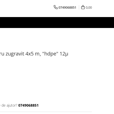
0749068851
0,00
tru zugravit 4x5 m, "hdpe" 12µ
e de ajutor?
0749068851