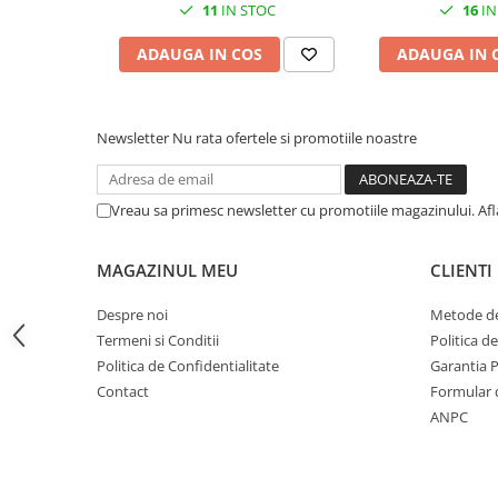
11
IN STOC
16
IN
CRACIUN
ADAUGA IN COS
ADAUGA IN 
Accesorii decorative
Caciuli
Figurine si decoratiuni Craciun
Newsletter
Nu rata ofertele si promotiile noastre
Globuri
Instalatii de Craciun
Vreau sa primesc newsletter cu promotiile magazinului. Af
Lumanari si candele
Suporturi lumanari
MAGAZINUL MEU
CLIENTI
Curatenie
Despre noi
Metode de
Cosuri de gunoi
Termeni si Conditii
Politica d
Maturi, Mopuri si galeti
Politica de Confidentialitate
Garantia 
Contact
Formular 
Prosoape de hartie si servetele
ANPC
Saci gunoi
Servetele umede