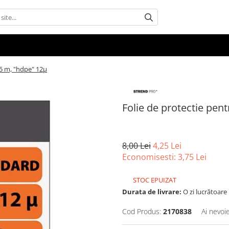
x5 m, "hdpe" 12µ
Folie de protectie pen
8,00 Lei
4,25 Lei
Economisesti:
3,75
Lei
STOC EPUIZAT
Durata de livrare:
O zi lucrătoare
Cod Produs:
2170838
Ai nevoi