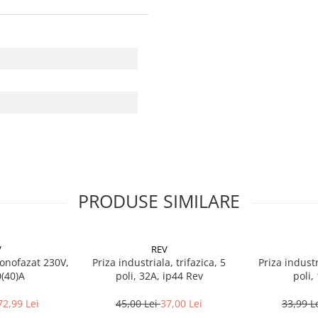
PRODUSE SIMILARE
V
REV
onofazat 230V,
Priza industriala, trifazica, 5
Priza industr
0(40)A
poli, 32A, ip44 Rev
poli,
72,99 Lei
45,00 Lei
37,00 Lei
33,99 L