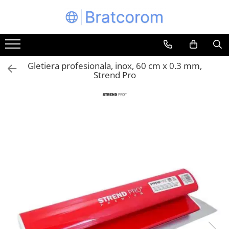
Toate Produsele
Articole animale
Gletiera profesionala, inox, 60 cm x 0.3 mm,
Adapatoare animale
Strend Pro
Hrana pentru animale
Hrana pentru caini
Hrana pentru pisici
Produse igiena externa animale
Auto
Bucatarii de vara Tuozi
Casa
Articole ambalare
Articole bucatarie
Articole mobila