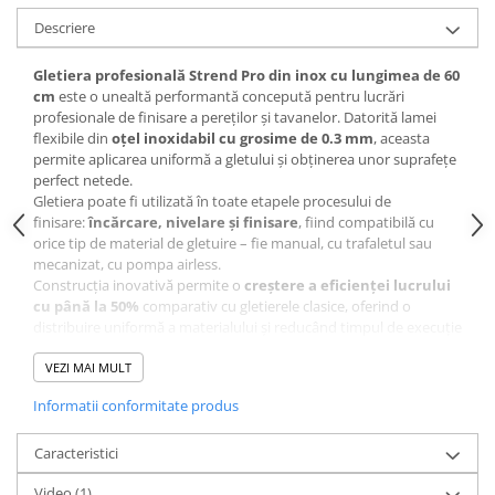
CRACIUN
Descriere
Accesorii decorative
Gletiera profesională Strend Pro din inox cu lungimea de 60
Caciuli
cm
este o unealtă performantă concepută pentru lucrări
profesionale de finisare a pereților și tavanelor. Datorită lamei
Figurine si decoratiuni Craciun
flexibile din
oțel inoxidabil cu grosime de 0.3 mm
, aceasta
Globuri
permite aplicarea uniformă a gletului și obținerea unor suprafețe
perfect netede.
Instalatii de Craciun
Gletiera poate fi utilizată în toate etapele procesului de
finisare:
încărcare, nivelare și finisare
, fiind compatibilă cu
Lumanari si candele
orice tip de material de gletuire – fie manual, cu trafaletul sau
Suporturi lumanari
mecanizat, cu pompa airless.
Construcția inovativă permite o
creștere a eficienței lucrului
Curatenie
cu până la 50%
comparativ cu gletierele clasice, oferind o
Cosuri de gunoi
distribuire uniformă a materialului și reducând timpul de execuție
al lucrărilor.
Maturi, Mopuri si galeti
Lama subțire din inox este
VEZI MAI MULT
flexibilă și rezistentă la abraziune
,
iar colțurile rotunjite previn apariția urmelor pe suprafață. Astfel
Prosoape de hartie si servetele
Informatii conformitate produs
se obține un finisaj foarte fin, care necesită o șlefuire minimă sau
Saci gunoi
chiar elimină complet această etapă.
Un alt avantaj important este
Caracteristici
mânerul ergonomic inovativ
,
Servetele umede
conceput pentru a se potrivi perfect în palmă și pentru a reduce
Video
(1)
presiunea asupra încheieturii. Forma sa permite utilizarea cu
o