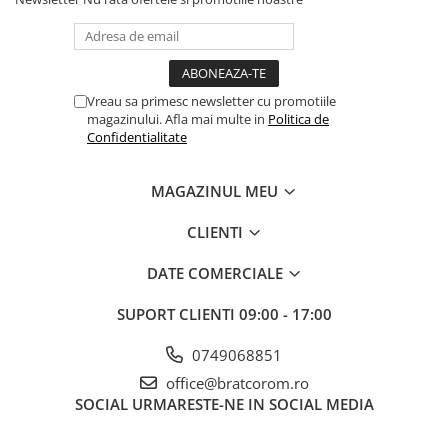
Pachet curățenie
Sapun de maini profesional
Sisteme de dozaj profesionale
Vreau sa primesc newsletter cu promotiile
Solutii curatenie super
magazinului. Afla mai multe in
Politica de
concentrate
Confidentialitate
Solutii de curatenie profesionale
Pentru sticla si suprafete fine
MAGAZINUL MEU
Pentru toaleta si wc
CLIENTI
Pentru toate suprafetele
Solutii pentru suprafetele din lemn
DATE COMERCIALE
Solutii specializate
SUPORT CLIENTI
09:00 - 17:00
Solutii profesionale pentru
bucatarie
0749068851
Solutii professionale pentru
office@bratcorom.ro
spalatorii auto
SOCIAL
URMARESTE-NE IN SOCIAL MEDIA