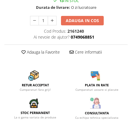
Becuri
13
IN STOC
Durata de livrare:
O zi lucratoare
Prize
Sanitare
ADAUGA IN COS
Sarma constructii
Cod Produs:
2161240
Scule, unelte si masini
Ai nevoie de ajutor?
0749068851
Sfoara si franghii
Adauga la Favorite
Cere informatii
Suruburi, dibluri si accesorii
prindere
Corpuri de iluminat
Aplice si plafoniere
Lustre si pendule
RETUR ACCEPTAT
PLATA IN RATE
Cumparaturi fara griji!
Cumparaturi usoare si placute
Spoturi
Accesorii corpuri de iluminat
Lampi de veghe copii
STOC PERMANENT
CONSULTANTA
La o gama variata de produse
Cu echipa tehnica specializata
Proiectoare
Veioze si lampi