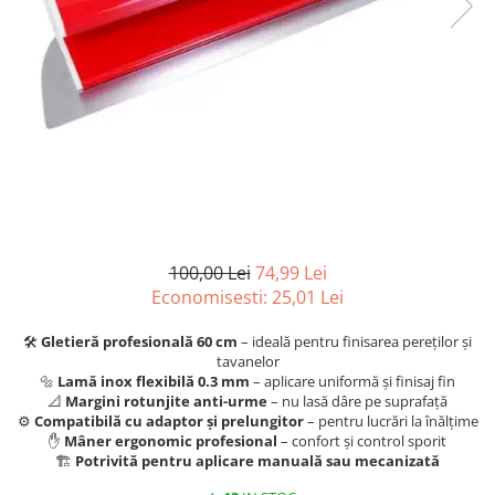
Articole organizare
Articole Sportive
Cutii postale
Electronice si electrocasnice
Incalzire si racire
Usi si porti
Constructii
Accesorii gips carton
Accesorii gresie si faianta
100,00 Lei
74,99 Lei
Economisesti:
25,01
Lei
Accesorii pentru faianta, gresie si
mozaicuri
🛠
Gletieră profesională 60 cm
– ideală pentru finisarea pereților și
Accesorii polizare si slefuire
tavanelor
🔩
Lamă inox flexibilă 0.3 mm
– aplicare uniformă și finisaj fin
Accesorii vopsire si tencuire
📐
Margini rotunjite anti-urme
– nu lasă dâre pe suprafață
⚙
Compatibilă cu adaptor și prelungitor
– pentru lucrări la înălțime
Benzi
✋
Mâner ergonomic profesional
– confort și control sporit
🏗
Potrivită pentru aplicare manuală sau mecanizată
Materiale electrice