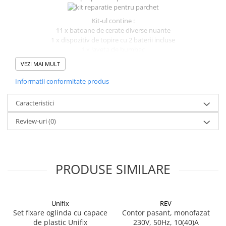
Kit-ul contine :
11 x batoane de cerate diverse nuante
1 x dispozitiv de topire cu 2 baterii incluse
1 x laveta de bumbac
1 x burete
VEZI MAI MULT
2 x spatule de plastic
Informatii conformitate produs
Caracteristici
Review-uri
(0)
PRODUSE SIMILARE
Unifix
REV
Set fixare oglinda cu capace
Contor pasant, monofazat
de plastic Unifix
230V, 50Hz, 10(40)A