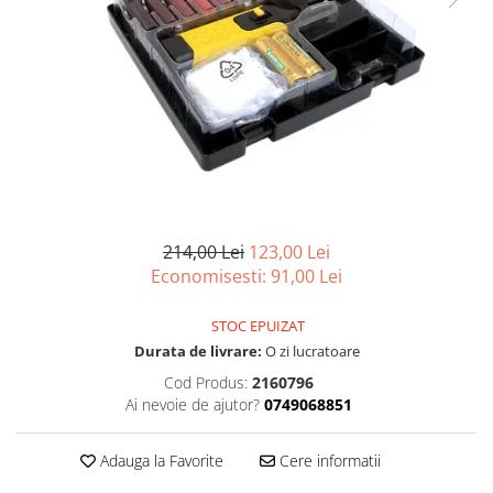
Scule, unelte si masini
Pentru sticla si suprafete fine
Mufe si conectori irigare
Pentru toaleta si wc
Sfoara si franghii
Panouri si elemente gard
Pentru toate suprafetele
Suruburi, dibluri si accesorii
Solutii pentru suprafetele din lemn
prindere
Pavaje si borduri
Solutii specializate
Programatoare stropire
Solutii profesionale pentru
Sere si solarii
bucatarie
Termometre Meteo
Solutii professionale pentru
spalatorii auto
Umbrele si pavilioane gradina
214,00 Lei
123,00 Lei
Unelte gradinarit
Economisesti:
91,00
Lei
STOC EPUIZAT
Durata de livrare:
O zi lucratoare
Cod Produs:
2160796
Ai nevoie de ajutor?
0749068851
Adauga la Favorite
Cere informatii