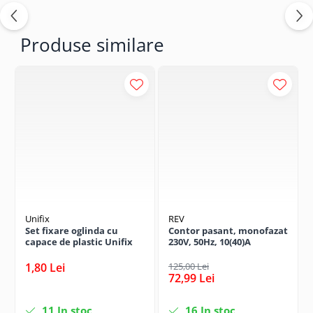
Produse similare
Unifix
REV
Set fixare oglinda cu
Contor pasant, monofazat
capace de plastic Unifix
230V, 50Hz, 10(40)A
1,80 Lei
125,00 Lei
72,99 Lei
11
In stoc
16
In stoc