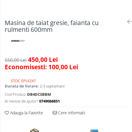
Scule, unelte si masini
Pentru sticla si suprafete fine
Mufe si conectori irigare
Pentru toaleta si wc
Sfoara si franghii
Panouri si elemente gard
Pentru toate suprafetele
Suruburi, dibluri si accesorii
Masina de taiat gresie, faianta cu
Solutii pentru suprafetele din lemn
prindere
Pavaje si borduri
rulmenti 600mm
Solutii specializate
Programatoare stropire
Solutii profesionale pentru
Sere si solarii
bucatarie
Termometre Meteo
Solutii professionale pentru
450,00 Lei
spalatorii auto
550,00 Lei
Umbrele si pavilioane gradina
Economisesti:
100,00
Lei
Unelte gradinarit
STOC EPUIZAT
Durata de livrare:
2-3 saptamani
Cod Produs:
DB4DCSBBM
Ai nevoie de ajutor?
0749068851
Adauga la Favorite
Cere informatii