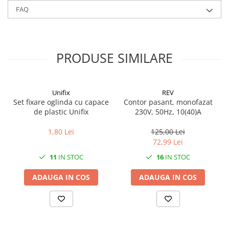
Solutii geamuri
FAQ
Solutii universale
Gradina
Accesorii pentru gradina
PRODUSE SIMILARE
Aparate pentru stropit gradina
Articole antidaunatori gradina
Unifix
REV
Aspersoare
Set fixare oglinda cu capace
Contor pasant, monofazat
Furtunuri gradinarit
de plastic Unifix
230V, 50Hz, 10(40)A
Ghivece si suporturi
1,80 Lei
125,00 Lei
Gratare
72,99 Lei
Hamace si leagane
11
IN STOC
16
IN STOC
Lampi solare
ADAUGA IN COS
ADAUGA IN COS
Leagane copii
Lopeti si unelte deszapezit
Mobilier gradina