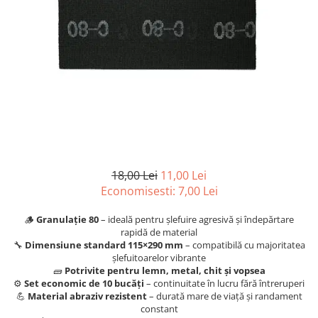
Articole organizare
Articole Sportive
Cutii postale
Electronice si electrocasnice
Incalzire si racire
Usi si porti
Constructii
Accesorii gips carton
Accesorii gresie si faianta
18,00 Lei
11,00 Lei
Economisesti:
7,00
Lei
Accesorii pentru faianta, gresie si
mozaicuri
🪵
Granulație 80
– ideală pentru șlefuire agresivă și îndepărtare
Accesorii polizare si slefuire
rapidă de material
🔧
Dimensiune standard 115×290 mm
– compatibilă cu majoritatea
Accesorii vopsire si tencuire
șlefuitoarelor vibrante
🧱
Potrivite pentru lemn, metal, chit și vopsea
Benzi
⚙️
Set economic de 10 bucăți
– continuitate în lucru fără întreruperi
💪
Material abraziv rezistent
– durată mare de viață și randament
Materiale electrice
constant