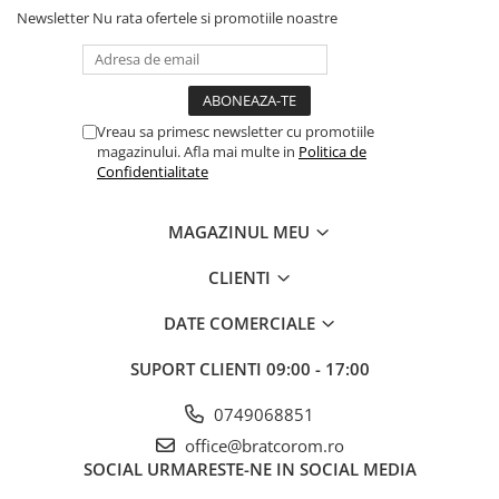
Mufe si conectori irigare
Newsletter
Nu rata ofertele si promotiile noastre
Panouri si elemente gard
Pavaje si borduri
Programatoare stropire
Vreau sa primesc newsletter cu promotiile
magazinului. Afla mai multe in
Politica de
Sere si solarii
Confidentialitate
Termometre Meteo
Umbrele si pavilioane gradina
MAGAZINUL MEU
Unelte gradinarit
CLIENTI
HoReCa
Balsam de rufe profesional
DATE COMERCIALE
Detergenti de vase profesionali
SUPORT CLIENTI
09:00 - 17:00
Pentru masini de spalat si polish
0749068851
Pentru spalare manuala
office@bratcorom.ro
Detergenti lichizi profesionali
SOCIAL
URMARESTE-NE IN SOCIAL MEDIA
Igiena si Ingrijire personala