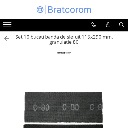
Toate Produsele
Articole animale
Set 10 bucati banda de slefuit 115x290 mm,
Adapatoare animale
granulatie 80
Hrana pentru animale
Hrana pentru caini
Hrana pentru pisici
Produse igiena externa animale
Auto
Bucatarii de vara Tuozi
Casa
Articole ambalare
Articole bucatarie
Articole mobila