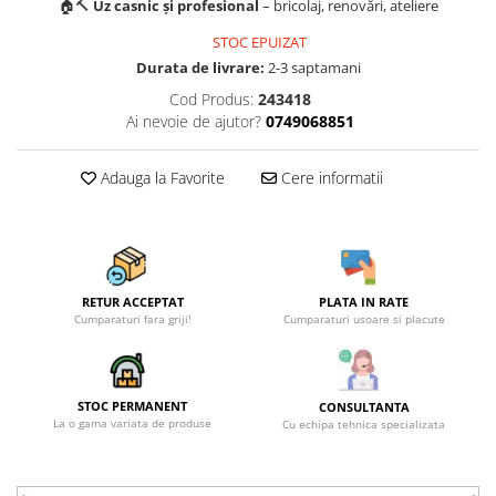
Becuri
🏠🔨
Uz casnic și profesional
– bricolaj, renovări, ateliere
Prize
STOC EPUIZAT
Sanitare
Durata de livrare:
2-3 saptamani
Sarma constructii
Cod Produs:
243418
Ai nevoie de ajutor?
0749068851
Scule, unelte si masini
Sfoara si franghii
Adauga la Favorite
Cere informatii
Suruburi, dibluri si accesorii
prindere
Corpuri de iluminat
Aplice si plafoniere
RETUR ACCEPTAT
PLATA IN RATE
Lustre si pendule
Cumparaturi fara griji!
Cumparaturi usoare si placute
Spoturi
Accesorii corpuri de iluminat
STOC PERMANENT
CONSULTANTA
Lampi de veghe copii
La o gama variata de produse
Cu echipa tehnica specializata
Proiectoare
Veioze si lampi