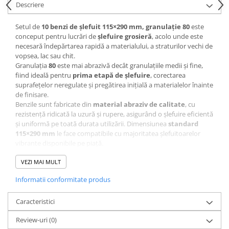
Descriere
CRACIUN
Accesorii decorative
Setul de
10 benzi de șlefuit 115×290 mm, granulație 80
este
conceput pentru lucrări de
șlefuire grosieră
, acolo unde este
Caciuli
necesară îndepărtarea rapidă a materialului, a straturilor vechi de
vopsea, lac sau chit.
Figurine si decoratiuni Craciun
Granulația
80
este mai abrazivă decât granulațiile medii și fine,
Globuri
fiind ideală pentru
prima etapă de șlefuire
, corectarea
suprafețelor neregulate și pregătirea inițială a materialelor înainte
Instalatii de Craciun
de finisare.
Benzile sunt fabricate din
material abraziv de calitate
, cu
Lumanari si candele
rezistență ridicată la uzură și rupere, asigurând o șlefuire eficientă
Suporturi lumanari
și uniformă pe toată durata utilizării. Dimensiunea
standard
115×290 mm
le face compatibile cu majoritatea șlefuitoarelor
Curatenie
vibrante disponibile pe piață.
Cosuri de gunoi
Acest set este potrivit pentru:
VEZI MAI MULT
lemn masiv sau PAL
Maturi, Mopuri si galeti
suprafețe metalice
Informatii conformitate produs
Prosoape de hartie si servetele
chit, ipsos, glet
vopsea și lac vechi
Saci gunoi
Setul de 10 bucăți oferă un
Caracteristici
excelent raport calitate–preț
, fiind
o alegere practică atât pentru profesioniști, cât și pentru
Servetele umede
Review-uri
(0)
pasionații de bricolaj.