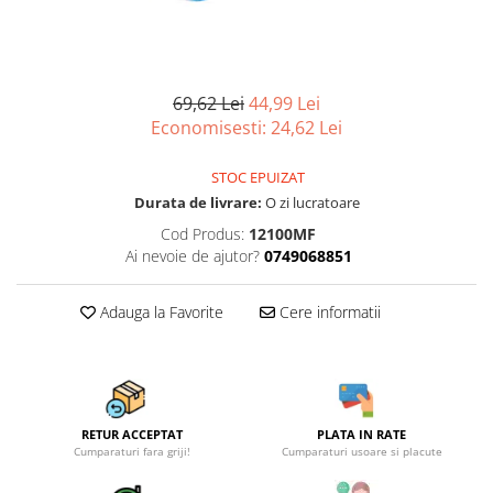
Scule, unelte si masini
Pentru sticla si suprafete fine
Mufe si conectori irigare
Pentru toaleta si wc
Sfoara si franghii
Panouri si elemente gard
Pentru toate suprafetele
Suruburi, dibluri si accesorii
Solutii pentru suprafetele din lemn
prindere
Pavaje si borduri
69,62 Lei
44,99 Lei
Solutii specializate
Economisesti:
24,62
Lei
Programatoare stropire
Solutii profesionale pentru
Sere si solarii
bucatarie
STOC EPUIZAT
Termometre Meteo
Solutii professionale pentru
Durata de livrare:
O zi lucratoare
spalatorii auto
Umbrele si pavilioane gradina
Cod Produs:
12100MF
Ai nevoie de ajutor?
0749068851
Unelte gradinarit
Adauga la Favorite
Cere informatii
RETUR ACCEPTAT
PLATA IN RATE
Cumparaturi fara griji!
Cumparaturi usoare si placute