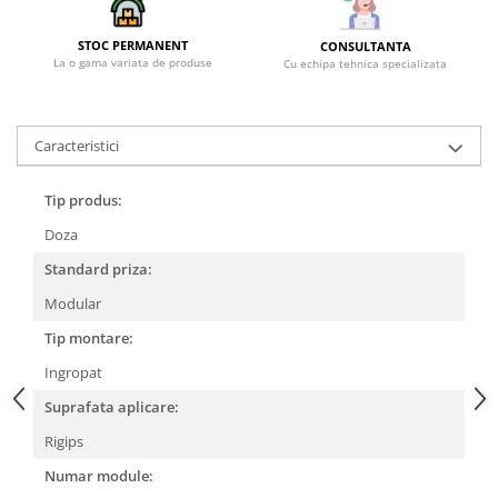
STOC PERMANENT
CONSULTANTA
La o gama variata de produse
Cu echipa tehnica specializata
Caracteristici
Tip produs:
Doza
Standard priza:
Modular
Tip montare:
Ingropat
Suprafata aplicare:
Rigips
Numar module: