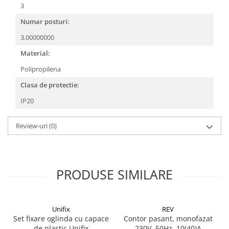
3
Numar posturi:
3.00000000
Material:
Polipropilena
Clasa de protectie:
IP20
Review-uri
(0)
PRODUSE SIMILARE
Unifix
REV
Set fixare oglinda cu capace
Contor pasant, monofazat
de plastic Unifix
230V, 50Hz, 10(40)A