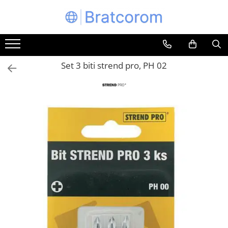
Toate Produsele
Articole animale
Set 3 biti strend pro, PH 02
Adapatoare animale
Hrana pentru animale
Hrana pentru caini
Hrana pentru pisici
Produse igiena externa animale
Auto
Bucatarii de vara Tuozi
Casa
Articole ambalare
Articole bucatarie
Articole mobila