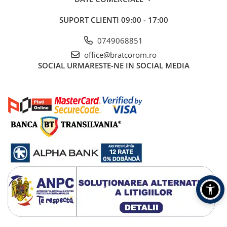
Mufe si conectori irigare
SUPORT CLIENTI
09:00 - 17:00
Panouri si elemente gard
Pavaje si borduri
0749068851
Programatoare stropire
office@bratcorom.ro
SOCIAL
URMARESTE-NE IN SOCIAL MEDIA
Sere si solarii
Termometre Meteo
Umbrele si pavilioane gradina
Unelte gradinarit
HoReCa
Balsam de rufe profesional
Detergenti de vase profesionali
Pentru masini de spalat si polish
Pentru spalare manuala
Detergenti lichizi profesionali
Igiena si Ingrijire personala