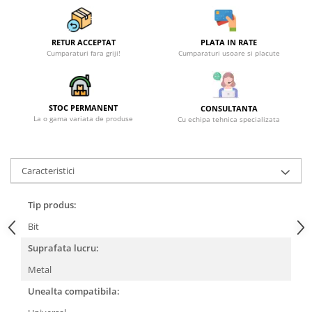
Becuri
Prize
Sanitare
RETUR ACCEPTAT
PLATA IN RATE
Cumparaturi fara griji!
Cumparaturi usoare si placute
Sarma constructii
Scule, unelte si masini
Sfoara si franghii
STOC PERMANENT
CONSULTANTA
La o gama variata de produse
Cu echipa tehnica specializata
Suruburi, dibluri si accesorii
prindere
Corpuri de iluminat
Caracteristici
Aplice si plafoniere
Lustre si pendule
Tip produs:
Spoturi
Bit
Accesorii corpuri de iluminat
Suprafata lucru:
Lampi de veghe copii
Metal
Proiectoare
Unealta compatibila:
Veioze si lampi