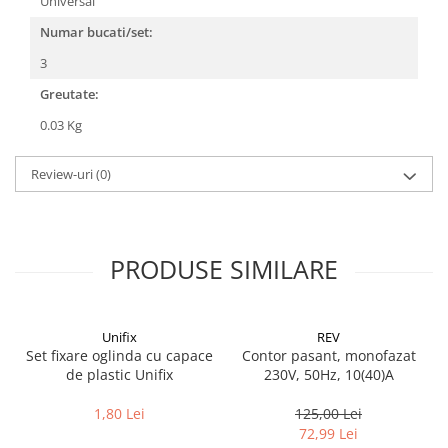
Universal
CRACIUN
Numar bucati/set:
Accesorii decorative
3
Caciuli
Greutate:
Figurine si decoratiuni Craciun
0.03 Kg
Globuri
Review-uri
(0)
Instalatii de Craciun
Lumanari si candele
Suporturi lumanari
PRODUSE SIMILARE
Curatenie
Cosuri de gunoi
Maturi, Mopuri si galeti
Unifix
REV
Set fixare oglinda cu capace
Contor pasant, monofazat
Prosoape de hartie si servetele
de plastic Unifix
230V, 50Hz, 10(40)A
Saci gunoi
1,80 Lei
125,00 Lei
Servetele umede
72,99 Lei