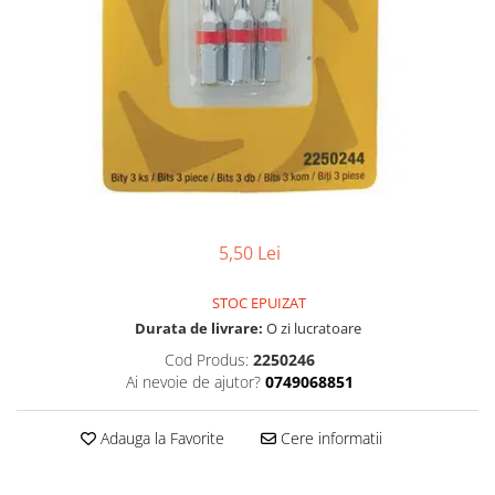
Articole organizare
Articole Sportive
Cutii postale
Electronice si electrocasnice
Incalzire si racire
Usi si porti
Constructii
Accesorii gips carton
5,50 Lei
Accesorii gresie si faianta
STOC EPUIZAT
Accesorii pentru faianta, gresie si
mozaicuri
Durata de livrare:
O zi lucratoare
Cod Produs:
2250246
Accesorii polizare si slefuire
Ai nevoie de ajutor?
0749068851
Accesorii vopsire si tencuire
Benzi
Adauga la Favorite
Cere informatii
Materiale electrice