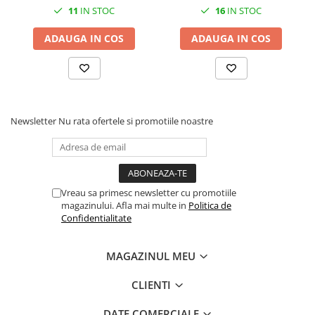
Solutii geamuri
11
IN STOC
16
IN STOC
Solutii universale
ADAUGA IN COS
ADAUGA IN COS
Gradina
Accesorii pentru gradina
Aparate pentru stropit gradina
Articole antidaunatori gradina
Newsletter
Nu rata ofertele si promotiile noastre
Aspersoare
Furtunuri gradinarit
Ghivece si suporturi
Vreau sa primesc newsletter cu promotiile
Gratare
magazinului. Afla mai multe in
Politica de
Hamace si leagane
Confidentialitate
Lampi solare
MAGAZINUL MEU
Leagane copii
Lopeti si unelte deszapezit
CLIENTI
Mobilier gradina
DATE COMERCIALE