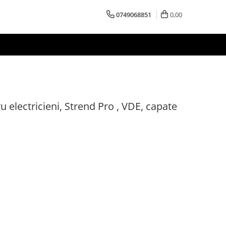
0749068851
0,00
u electricieni, Strend Pro , VDE, capate