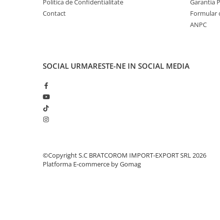
Solutii geamuri
Politica de Confidentialitate
Garantia 
Contact
Formular 
Solutii universale
ANPC
Gradina
Accesorii pentru gradina
Aparate pentru stropit gradina
SOCIAL
URMARESTE-NE IN SOCIAL MEDIA
Articole antidaunatori gradina
Aspersoare
Furtunuri gradinarit
Ghivece si suporturi
Gratare
Hamace si leagane
©Copyright S.C BRATCOROM IMPORT-EXPORT SRL 2026
Platforma E-commerce by Gomag
Lampi solare
Leagane copii
Lopeti si unelte deszapezit
Mobilier gradina