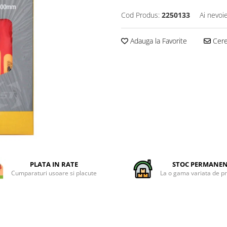
Cod Produs:
2250133
Ai nevoi
Adauga la Favorite
Cere 
PLATA IN RATE
STOC PERMANE
Cumparaturi usoare si placute
La o gama variata de p