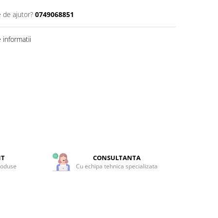
e de ajutor?
0749068851
informatii
NT
CONSULTANTA
roduse
Cu echipa tehnica specializata