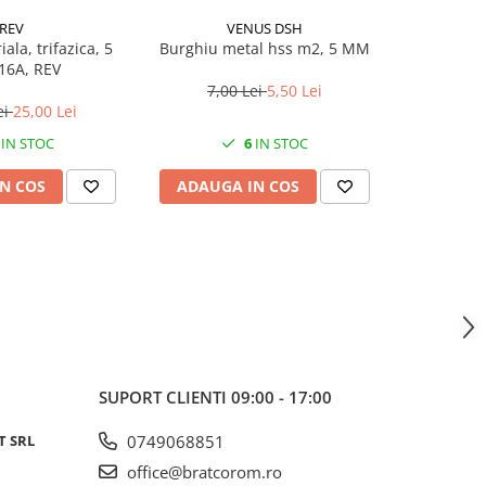
REV
VENUS DSH
iala, trifazica, 5
Burghiu metal hss m2, 5 MM
Burghiu 
 16A, REV
7,00 Lei
5,50 Lei
15,
ei
25,00 Lei
IN STOC
6
IN STOC
N COS
ADAUGA IN COS
ADAUG
SUPORT CLIENTI
09:00 - 17:00
T SRL
0749068851
office@bratcorom.ro