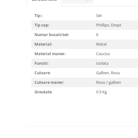
Becuri
Prize
Tip::
Set
Sanitare
Tip cap:
Phillips,
Drept
Sarma constructii
Numar bucati/set:
6
Scule, unelte si masini
Material:
Metal
Sfoara si franghii
Material maner:
Cauciuc
Suruburi, dibluri si accesorii
prindere
Functii:
Izolata
Corpuri de iluminat
Culoare:
Galben,
Rosu
Aplice si plafoniere
Culoare maner:
Rosu / galben
Lustre si pendule
Greutate:
0.5 Kg
Spoturi
Accesorii corpuri de iluminat
Lampi de veghe copii
Proiectoare
Veioze si lampi