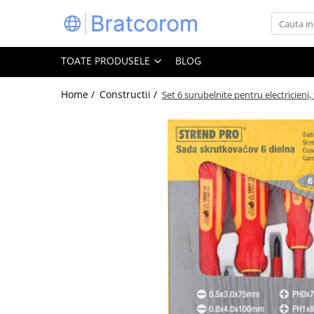
Toate Produsele
TOATE PRODUSELE
BLOG
Articole animale
Adapatoare animale
Home /
Constructii /
Set 6 surubelnite pentru electricieni,
Hrana pentru animale
Hrana pentru caini
Hrana pentru pisici
Produse igiena externa animale
Auto
Bucatarii de vara Tuozi
Casa
Articole ambalare
Articole bucatarie
Articole mobila