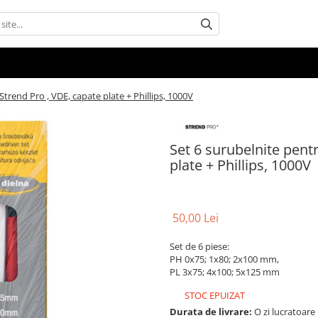
 Strend Pro , VDE, capate plate + Phillips, 1000V
Set 6 surubelnite pentr
plate + Phillips, 1000V
50,00 Lei
Set de 6 piese:
PH 0x75; 1x80; 2x100 mm,
PL 3x75; 4x100; 5x125 mm
STOC EPUIZAT
Durata de livrare:
O zi lucratoare