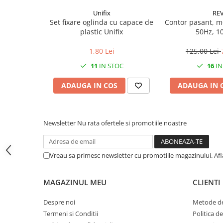
CRACIUN
Unifix
RE
Set fixare oglinda cu capace de
Contor pasant, m
Accesorii decorative
plastic Unifix
50Hz, 1
Caciuli
1,80 Lei
125,00 Lei
Figurine si decoratiuni Craciun
11
IN STOC
16
IN
Globuri
ADAUGA IN COS
ADAUGA IN 
Instalatii de Craciun
Lumanari si candele
Suporturi lumanari
Newsletter
Nu rata ofertele si promotiile noastre
Curatenie
Cosuri de gunoi
Vreau sa primesc newsletter cu promotiile magazinului. Af
Maturi, Mopuri si galeti
Prosoape de hartie si servetele
MAGAZINUL MEU
CLIENTI
Saci gunoi
Despre noi
Metode de
Servetele umede
Termeni si Conditii
Politica d