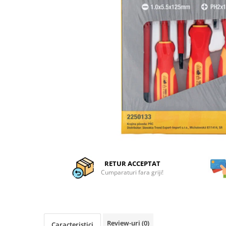
Articole organizare
Articole Sportive
Cutii postale
Electronice si electrocasnice
Incalzire si racire
Usi si porti
Constructii
Accesorii gips carton
Accesorii gresie si faianta
Accesorii pentru faianta, gresie si
mozaicuri
RETUR ACCEPTAT
Accesorii polizare si slefuire
Cumparaturi fara griji!
Accesorii vopsire si tencuire
Benzi
Materiale electrice
Review-uri
(0)
Caracteristici