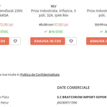
V
REV
onofazat 230V,
Priza industriala, trifazica, 5
Priza industr
0(40)A
poli, 32A, ip44 Rev
poli,
72,99 Lei
45,00 Lei
37,00 Lei
33,99 L
 STOC
3
IN STOC
3
COS
ADAUGA IN COS
ADAUGA I
la mai multe in
Politica de Confidentialitate
DATE COMERCIALE
 Plata
S.C BRATCOROM IMPORT-EXPOR
e Retur
J40/8097/1996