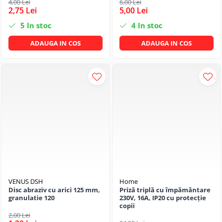
4,00 Lei
6,00 Lei
2,75 Lei
5,00 Lei
5
In stoc
4
In stoc
ADAUGA IN COS
ADAUGA IN COS
VENUS DSH
Home
Disc abraziv cu arici 125 mm,
Priză triplă cu împământare
granulatie 120
230V, 16A, IP20 cu protecție
copii
2,00 Lei