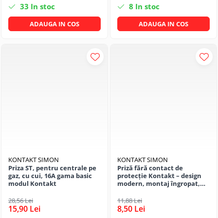
33
In stoc
8
In stoc
ADAUGA IN COS
ADAUGA IN COS
KONTAKT SIMON
KONTAKT SIMON
Priza ST, pentru centrale pe
Priză fără contact de
gaz, cu cui, 16A gama basic
protecție Kontakt – design
modul Kontakt
modern, montaj îngropat,
alb
28,56 Lei
11,88 Lei
15,90 Lei
8,50 Lei