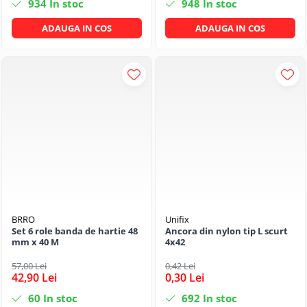
934
In stoc
948
In stoc
ADAUGA IN COS
ADAUGA IN COS
BRRO
Unifix
Set 6 role banda de hartie 48
Ancora din nylon tip L scurt
mm x 40 M
4x42
57,00 Lei
0,42 Lei
42,90 Lei
0,30 Lei
60
In stoc
692
In stoc