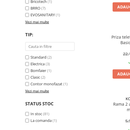
Becuri
Bricotech
(1)
ADAUG
Prize
BRRO
(7)
EVOSANITARY
(1)
Sanitare
Vezi mai multe
Sarma constructii
Scule, unelte si masini
TIP:
Priza tel
Basi
Sfoara si franghii
Suruburi, dibluri si accesorii
22,
Standard
(2)
prindere
Electrica
(3)
Corpuri de iluminat
Bomfaier
(1)
ADAUG
Aplice si plafoniere
Clasic
(2)
Lustre si pendule
Contor monofazat
(1)
Vezi mai multe
Spoturi
K
Accesorii corpuri de iluminat
STATUS STOC
Rama 2 a
m
Lampi de veghe copii
In stoc
(81)
Proiectoare
La comanda
(1)
5,
Veioze si lampi