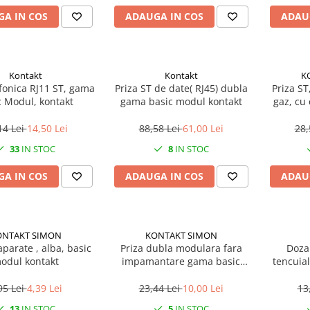
A IN COS
ADAUGA IN COS
ADAU
Kontakt
Kontakt
K
efonica RJ11 ST, gama
Priza ST de date( RJ45) dubla
Priza ST
c Modul, kontakt
gama basic modul kontakt
gaz, cu cui, 16A gama basic
m
14 Lei
14,50 Lei
88,58 Lei
61,00 Lei
28,
33
IN STOC
8
IN STOC
A IN COS
ADAUGA IN COS
ADAU
ONTAKT SIMON
KONTAKT SIMON
parate , alba, basic
Priza dubla modulara fara
Doza
odul kontakt
impamantare gama basic
tencuial
modul kontakt
95 Lei
4,39 Lei
23,44 Lei
10,00 Lei
13
13
IN STOC
5
IN STOC