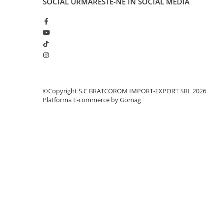
SOCIAL
URMARESTE-NE IN SOCIAL MEDIA
Pachet curățenie
Sapun de maini profesional
Sisteme de dozaj profesionale
Solutii curatenie super
concentrate
Solutii de curatenie profesionale
©Copyright S.C BRATCOROM IMPORT-EXPORT SRL 2026
Pentru sticla si suprafete fine
Platforma E-commerce by Gomag
Pentru toaleta si wc
Pentru toate suprafetele
Solutii pentru suprafetele din lemn
Solutii specializate
Solutii profesionale pentru
bucatarie
Solutii professionale pentru
spalatorii auto