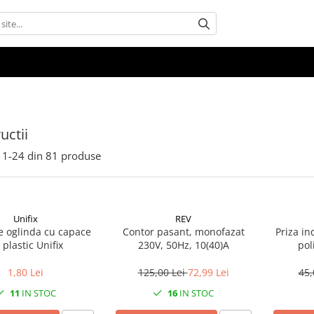
uctii
1-
24
din
81
produse
Unifix
REV
re oglinda cu capace
Contor pasant, monofazat
Priza ind
 plastic Unifix
230V, 50Hz, 10(40)A
pol
1,80 Lei
125,00 Lei
72,99 Lei
45,
11
IN STOC
16
IN STOC