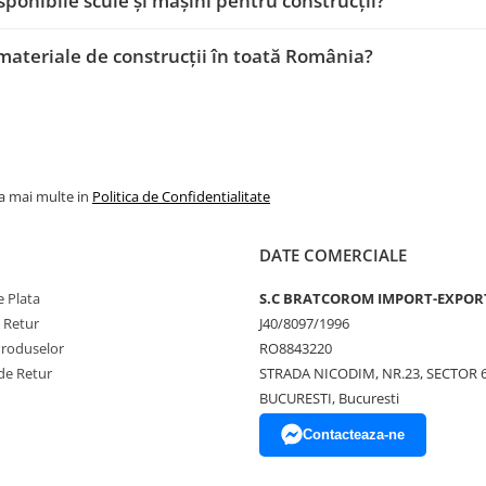
sponibile scule și mașini pentru construcții?
 materiale de construcții în toată România?
la mai multe in
Politica de Confidentialitate
DATE COMERCIALE
 Plata
S.C BRATCOROM IMPORT-EXPOR
e Retur
J40/8097/1996
Produselor
RO8843220
de Retur
STRADA NICODIM, NR.23, SECTOR 
BUCURESTI, Bucuresti
Contacteaza-ne