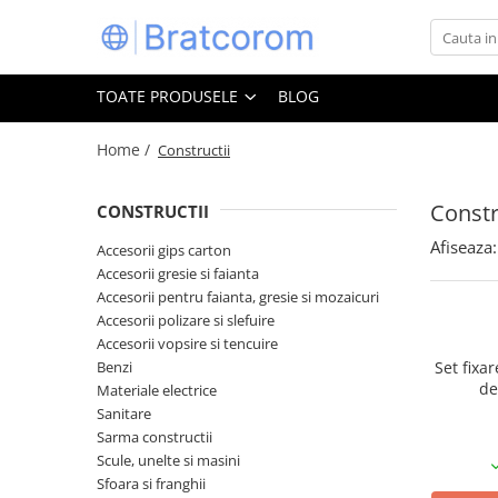
Toate Produsele
TOATE PRODUSELE
BLOG
Articole animale
Adapatoare animale
Home /
Constructii
Hrana pentru animale
Constr
CONSTRUCTII
Hrana pentru caini
Hrana pentru pisici
Afiseaza:
Accesorii gips carton
Accesorii gresie si faianta
Produse igiena externa animale
Accesorii pentru faianta, gresie si mozaicuri
Auto
Accesorii polizare si slefuire
Bucatarii de vara Tuozi
Accesorii vopsire si tencuire
Casa
Benzi
Set fixa
de
Materiale electrice
Articole ambalare
Sanitare
Articole bucatarie
Sarma constructii
Scule, unelte si masini
Articole mobila
Sfoara si franghii