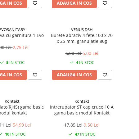
GA IN COS
ADAUGA IN COS
EVOSANITARY
VENUS DSH
ava cu garnitura 1 Evo
Burete abraziv 4 fete,100 x 70
x 25 mm, granulatie 80g
00 Lei
2,75 Lei
6,00 Lei
5,00 Lei
5
IN STOC
4
IN STOC
GA IN COS
ADAUGA IN COS
Kontakt
Kontakt
te(RJ45) gama basic
Intrerupator ST cap cruce 10 A
odul kontakt
gama basic modul Kontakt
11 Lei
54,99 Lei
17,85 Lei
9,50 Lei
10
IN STOC
47
IN STOC