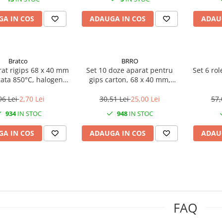
A IN COS
ADAUGA IN COS
ADAU
Bratco
BRRO
at rigips 68 x 40 mm
Set 10 doze aparat pentru
Set 6 ro
gata 850°C, halogen
gips carton, 68 x 40 mm,
free
ignifugate 850 °C, halogen
free
96 Lei
2,70 Lei
30,51 Lei
25,00 Lei
57,
934
IN STOC
948
IN STOC
A IN COS
ADAUGA IN COS
ADAU
FAQ