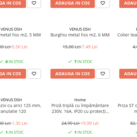
A IN COS
ADAUGA IN COS
ADAU
VENUS DSH
VENUS DSH
metal hss m2, 5 MM
Burghiu metal hss m2, 6 MM
Colier te
00 Lei
5,50 Lei
15,00 Lei
7,49 Lei
4,
6
IN STOC
7
IN STOC
A IN COS
ADAUGA IN COS
ADAU
VENUS DSH
Home
ziv cu arici 125 mm,
Priză triplă cu împământare
Priza ST da
ranulatie 120
230V, 16A, IP20 cu protecție
m
copii
00 Lei
1,30 Lei
24,99 Lei
19,99 Lei
82,
1
IN STOC
1
IN STOC