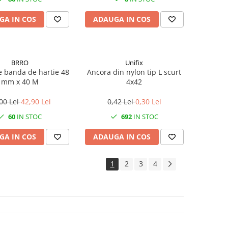
GA IN COS
ADAUGA IN COS
BRRO
Unifix
le banda de hartie 48
Ancora din nylon tip L scurt
mm x 40 M
4x42
00 Lei
42,90 Lei
0,42 Lei
0,30 Lei
60
IN STOC
692
IN STOC
GA IN COS
ADAUGA IN COS
1
2
3
4