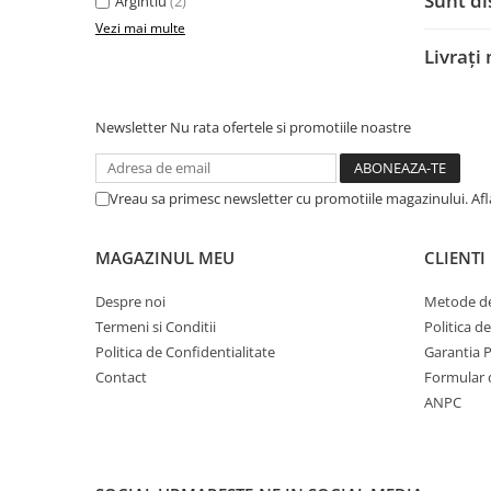
Sunt di
Argintiu
(2)
Mufe si conectori irigare
Vezi mai multe
Panouri si elemente gard
Livrați
Pavaje si borduri
Programatoare stropire
Newsletter
Nu rata ofertele si promotiile noastre
Sere si solarii
Termometre Meteo
Vreau sa primesc newsletter cu promotiile magazinului. Af
Umbrele si pavilioane gradina
Unelte gradinarit
MAGAZINUL MEU
CLIENTI
HoReCa
Despre noi
Metode de
Balsam de rufe profesional
Termeni si Conditii
Politica d
Detergenti de vase profesionali
Politica de Confidentialitate
Garantia 
Contact
Formular 
Pentru masini de spalat si polish
ANPC
Pentru spalare manuala
Detergenti lichizi profesionali
Igiena si Ingrijire personala