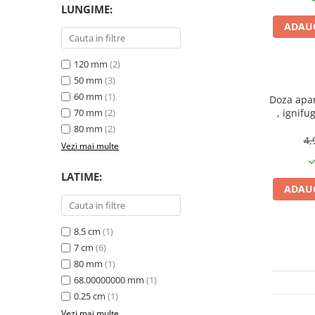
LUNGIME:
CRACIUN
ADAUG
Accesorii decorative
Caciuli
120 mm
(2)
Figurine si decoratiuni Craciun
50 mm
(3)
60 mm
(1)
Doza apar
Globuri
70 mm
(2)
, ignifu
Instalatii de Craciun
80 mm
(2)
4,
Lumanari si candele
Vezi mai multe
Suporturi lumanari
LATIME:
Curatenie
ADAUG
Cosuri de gunoi
Maturi, Mopuri si galeti
8.5 cm
(1)
7 cm
(6)
Prosoape de hartie si servetele
80 mm
(1)
Saci gunoi
68.00000000 mm
(1)
Servetele umede
0.25 cm
(1)
Vezi mai multe