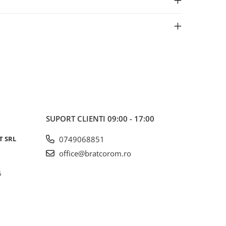
SUPORT CLIENTI
09:00 - 17:00
T SRL
0749068851
office@bratcorom.ro
6