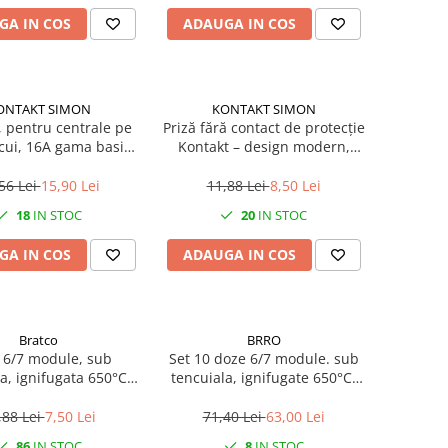
GA IN COS
ADAUGA IN COS
ONTAKT SIMON
KONTAKT SIMON
, pentru centrale pe
Priză fără contact de protecție
Kontakt – design modern,
odul Kontakt
montaj îngropat, alb
56 Lei
15,90 Lei
11,88 Lei
8,50 Lei
18
IN STOC
20
IN STOC
GA IN COS
ADAUGA IN COS
Bratco
BRRO
 6/7 module, sub
Set 10 doze 6/7 module. sub
a, ignifugata 650°C,
tencuiala, ignifugate 650°C,
halogen free
halogen free
,88 Lei
7,50 Lei
71,40 Lei
63,00 Lei
86
IN STOC
8
IN STOC