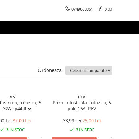
0749068851
0,00
Ordoneaza:
REV
REV
ustriala, trifazica, 5
Priza industriala, trifazica, 5
i, 32A, ip44 Rev
poli, 16A, REV
00 Lei
37,00 Lei
33,99 Lei
25,00 Lei
3
IN STOC
3
IN STOC