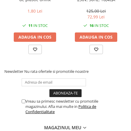
Solutii geamuri
Solutii universale
1,80 Lei
125,00 Lei
72,99 Lei
Gradina
11
IN STOC
16
IN STOC
Accesorii pentru gradina
Aparate pentru stropit gradina
ADAUGA IN COS
ADAUGA IN COS
Articole antidaunatori gradina
Aspersoare
Furtunuri gradinarit
Ghivece si suporturi
Newsletter
Nu rata ofertele si promotiile noastre
Gratare
Hamace si leagane
Lampi solare
Vreau sa primesc newsletter cu promotiile
magazinului. Afla mai multe in
Politica de
Leagane copii
Confidentialitate
Lopeti si unelte deszapezit
Mobilier gradina
MAGAZINUL MEU