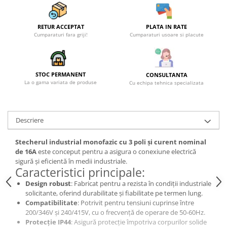
Becuri
Prize
Sanitare
RETUR ACCEPTAT
PLATA IN RATE
Cumparaturi fara griji!
Cumparaturi usoare si placute
Sarma constructii
Scule, unelte si masini
Sfoara si franghii
STOC PERMANENT
CONSULTANTA
La o gama variata de produse
Cu echipa tehnica specializata
Suruburi, dibluri si accesorii
prindere
Corpuri de iluminat
Descriere
Aplice si plafoniere
Stecherul industrial monofazic cu 3 poli și curent nominal
Lustre si pendule
de 16A
este conceput pentru a asigura o conexiune electrică
Spoturi
sigură și eficientă în medii industriale.
Caracteristici principale:
Accesorii corpuri de iluminat
Design robust
: Fabricat pentru a rezista în condiții industriale
Lampi de veghe copii
solicitante, oferind durabilitate și fiabilitate pe termen lung.
Compatibilitate
: Potrivit pentru tensiuni cuprinse între
Proiectoare
200/346V și 240/415V, cu o frecvență de operare de 50-60Hz.
Protecție IP44
: Asigură protecție împotriva corpurilor solide
Veioze si lampi