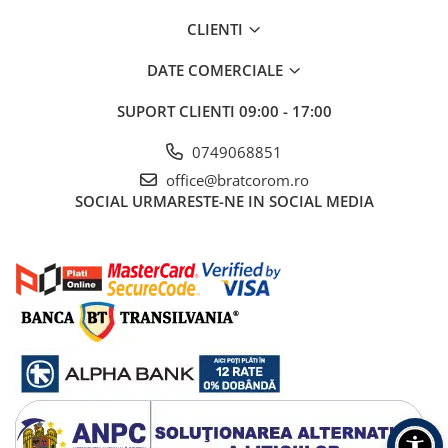
Mufe si conectori irigare
CLIENTI
Panouri si elemente gard
DATE COMERCIALE
Pavaje si borduri
Programatoare stropire
SUPORT CLIENTI
09:00 - 17:00
Sere si solarii
0749068851
Termometre Meteo
office@bratcorom.ro
Umbrele si pavilioane gradina
SOCIAL
URMARESTE-NE IN SOCIAL MEDIA
Unelte gradinarit
HoReCa
Balsam de rufe profesional
Detergenti de vase profesionali
Pentru masini de spalat si polish
Pentru spalare manuala
Detergenti lichizi profesionali
Igiena si Ingrijire personala