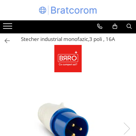
Toate Produsele
Articole animale
Stecher industrial monofazic,3 poli , 16A
Adapatoare animale
Hrana pentru animale
Hrana pentru caini
Hrana pentru pisici
Produse igiena externa animale
Auto
Bucatarii de vara Tuozi
Casa
Articole ambalare
Articole bucatarie
Articole mobila