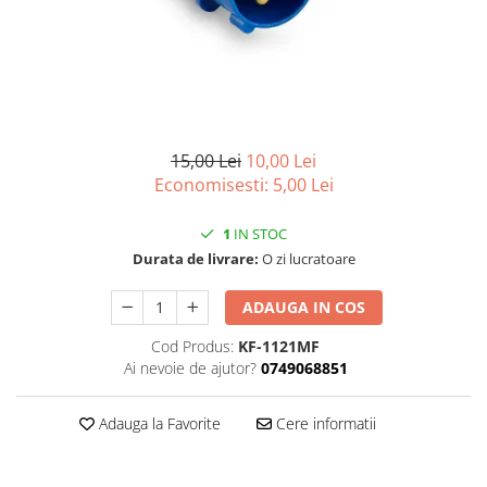
Articole organizare
Articole Sportive
Cutii postale
Electronice si electrocasnice
Incalzire si racire
15,00 Lei
10,00 Lei
Usi si porti
Economisesti:
5,00
Lei
Constructii
Accesorii gips carton
1
IN STOC
Durata de livrare:
O zi lucratoare
Accesorii gresie si faianta
Accesorii pentru faianta, gresie si
ADAUGA IN COS
mozaicuri
Cod Produs:
KF-1121MF
Accesorii polizare si slefuire
Ai nevoie de ajutor?
0749068851
Accesorii vopsire si tencuire
Benzi
Adauga la Favorite
Cere informatii
Materiale electrice