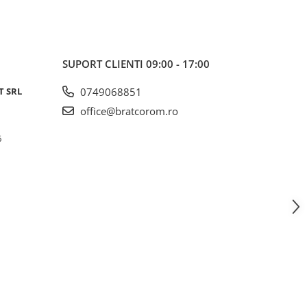
SUPORT CLIENTI
09:00 - 17:00
T SRL
0749068851
office@bratcorom.ro
6