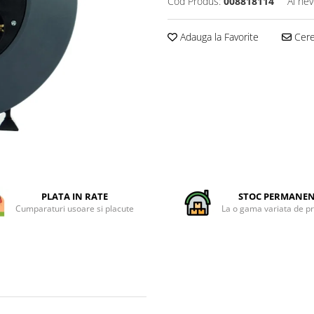
Cod Produs:
008818114
Ai nev
Adauga la Favorite
Cere 
PLATA IN RATE
STOC PERMANE
Cumparaturi usoare si placute
La o gama variata de p