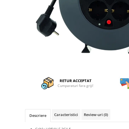
Articole organizare
Articole Sportive
Cutii postale
Electronice si electrocasnice
Incalzire si racire
Usi si porti
Constructii
Accesorii gips carton
Accesorii gresie si faianta
Accesorii pentru faianta, gresie si
RETUR ACCEPTAT
mozaicuri
Cumparaturi fara griji!
Accesorii polizare si slefuire
Accesorii vopsire si tencuire
Benzi
Caracteristici
Review-uri
(0)
Descriere
Materiale electrice
Cablu H05VV-F 3G1.5