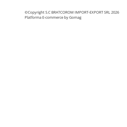
Solutii geamuri
Solutii universale
©Copyright S.C BRATCOROM IMPORT-EXPORT SRL 2026
Platforma E-commerce by Gomag
Gradina
Accesorii pentru gradina
Aparate pentru stropit gradina
Articole antidaunatori gradina
Aspersoare
Furtunuri gradinarit
Ghivece si suporturi
Gratare
Hamace si leagane
Lampi solare
Leagane copii
Lopeti si unelte deszapezit
Mobilier gradina