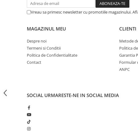
CRACIUN
Vreau sa primesc newsletter cu promotiile magazinului. Af
Accesorii decorative
Caciuli
MAGAZINUL MEU
CLIENTI
Figurine si decoratiuni Craciun
Despre noi
Metode de
Globuri
Termeni si Conditii
Politica d
Instalatii de Craciun
Politica de Confidentialitate
Garantia 
Contact
Formular 
Lumanari si candele
ANPC
Suporturi lumanari
Curatenie
Cosuri de gunoi
SOCIAL
URMARESTE-NE IN SOCIAL MEDIA
Maturi, Mopuri si galeti
Prosoape de hartie si servetele
Saci gunoi
Servetele umede