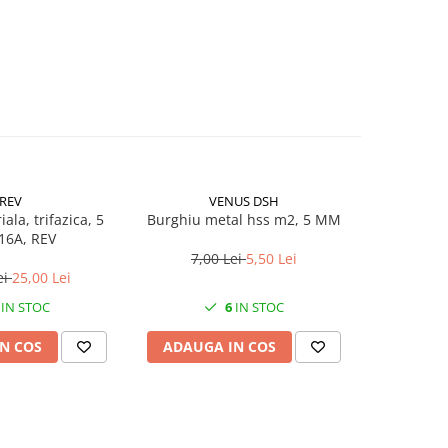
REV
VENUS DSH
iala, trifazica, 5
Burghiu metal hss m2, 5 MM
Burghiu 
 16A, REV
7,00 Lei
5,50 Lei
15,
ei
25,00 Lei
IN STOC
6
IN STOC
N COS
ADAUGA IN COS
ADAUG