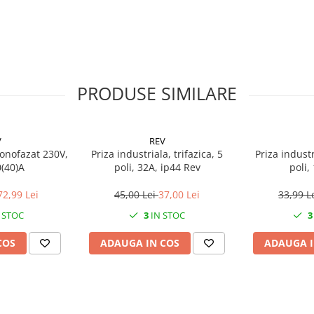
PRODUSE SIMILARE
V
REV
onofazat 230V,
Priza industriala, trifazica, 5
Priza industr
0(40)A
poli, 32A, ip44 Rev
poli,
72,99 Lei
45,00 Lei
37,00 Lei
33,99 L
 STOC
3
IN STOC
3
COS
ADAUGA IN COS
ADAUGA I