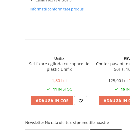
Becuri
Prize
Informatii conformitate produs
Sanitare
Sarma constructii
Scule, unelte si masini
Sfoara si franghii
Suruburi, dibluri si accesorii
prindere
Unifix
RE
Set fixare oglinda cu capace de
Contor pasant, m
Corpuri de iluminat
plastic Unifix
50Hz, 1
Aplice si plafoniere
1,80 Lei
125,00 Lei
Lustre si pendule
11
IN STOC
16
IN
Spoturi
ADAUGA IN COS
ADAUGA IN 
Accesorii corpuri de iluminat
Lampi de veghe copii
Proiectoare
Newsletter
Nu rata ofertele si promotiile noastre
Veioze si lampi