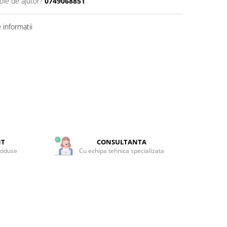
oie de ajutor?
0749068851
informatii
NT
CONSULTANTA
roduse
Cu echipa tehnica specializata