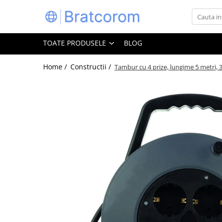
Toate Produsele
TOATE PRODUSELE
BLOG
Articole animale
Adapatoare animale
Home /
Constructii /
Tambur cu 4 prize, lungime 5 metri,
Hrana pentru animale
Hrana pentru caini
Hrana pentru pisici
Produse igiena externa animale
Auto
Bucatarii de vara Tuozi
Casa
Articole ambalare
Articole bucatarie
Articole mobila