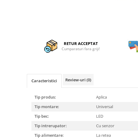
Articole organizare
Articole Sportive
Cutii postale
Electronice si electrocasnice
Incalzire si racire
RETUR ACCEPTAT
Usi si porti
Cumparaturi fara griji!
Constructii
Accesorii gips carton
Accesorii gresie si faianta
Review-uri
(0)
Caracteristici
Accesorii pentru faianta, gresie si
mozaicuri
Tip produs:
Aplica
Accesorii polizare si slefuire
Tip montare:
Universal
Accesorii vopsire si tencuire
Tip bec:
LED
Benzi
Tip intrerupator:
Cu senzor
Materiale electrice
Tip alimentare:
La retea