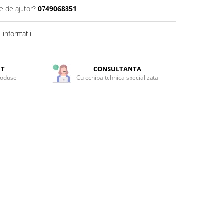
e de ajutor?
0749068851
informatii
NT
CONSULTANTA
roduse
Cu echipa tehnica specializata