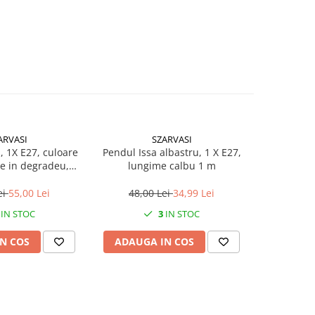
ARVASI
SZARVASI
 , 1X E27, culoare
Pendul Issa albastru, 1 X E27,
Pendul I
ge in degradeu,
lungime calbu 1 m
lung
 cablu 1,2m
ei
55,00 Lei
48,00 Lei
34,99 Lei
48,0
IN STOC
3
IN STOC
N COS
ADAUGA IN COS
ADAUG