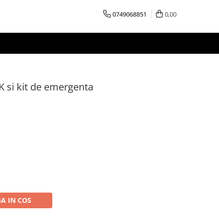
0749068851
0,00
 K si kit de emergenta
A IN COS