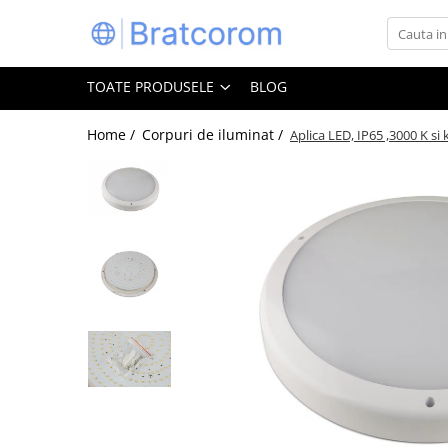
Toate Produsele
TOATE PRODUSELE
BLOG
Articole animale
Adapatoare animale
Home /
Corpuri de iluminat /
Aplica LED, IP65 ,3000 K si
Hrana pentru animale
Hrana pentru caini
Hrana pentru pisici
Produse igiena externa animale
Auto
Bucatarii de vara Tuozi
Casa
Articole ambalare
Articole bucatarie
Articole mobila