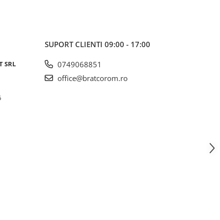
SUPORT CLIENTI
09:00 - 17:00
T SRL
0749068851
office@bratcorom.ro
6