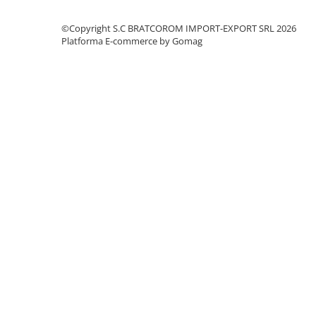
Solutii geamuri
Solutii universale
©Copyright S.C BRATCOROM IMPORT-EXPORT SRL 2026
Platforma E-commerce by Gomag
Gradina
Accesorii pentru gradina
Aparate pentru stropit gradina
Articole antidaunatori gradina
Aspersoare
Furtunuri gradinarit
Ghivece si suporturi
Gratare
Hamace si leagane
Lampi solare
Leagane copii
Lopeti si unelte deszapezit
Mobilier gradina