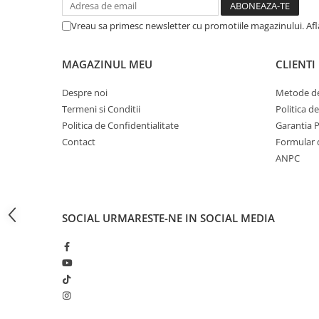
CRACIUN
Vreau sa primesc newsletter cu promotiile magazinului. Af
Accesorii decorative
Caciuli
MAGAZINUL MEU
CLIENTI
Figurine si decoratiuni Craciun
Despre noi
Metode de
Globuri
Termeni si Conditii
Politica d
Instalatii de Craciun
Politica de Confidentialitate
Garantia 
Contact
Formular 
Lumanari si candele
ANPC
Suporturi lumanari
Curatenie
Cosuri de gunoi
SOCIAL
URMARESTE-NE IN SOCIAL MEDIA
Maturi, Mopuri si galeti
Prosoape de hartie si servetele
Saci gunoi
Servetele umede