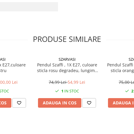
PRODUSE SIMILARE
ASI
SZARVASI
SZ
x E27,culoare
Pendul Szaffi , 1X E27, culoare
Pendul Szaffi
stru
sticla rosu degradeu, lungime
sticla oran
cablu 1,2m
lungime
00,00 Lei
74,99 Lei
54,99 Lei
75,00 L
 STOC
1
IN STOC
2
COS
ADAUGA IN COS
ADAUGA I