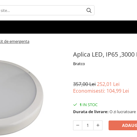
 kit de emergenta
Aplica LED, IP65 ,3000
Bratco
357,00 Lei
252,01 Lei
Economisesti:
104,99
Lei
1
IN STOC
Durata de livrare:
O zi lucratoare
ADAUG