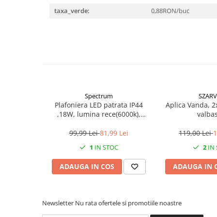
Becuri
taxa_verde:
0,88RON/buc
Prize
Sanitare
Sarma constructii
Scule, unelte si masini
Sfoara si franghii
Suruburi, dibluri si accesorii
prindere
Spectrum
SZARV
Plafoniera LED patrata IP44
Aplica Vanda, 2
Corpuri de iluminat
,18W, lumina rece(6000k),
valba
1250lm
Aplice si plafoniere
99,99 Lei
81,99 Lei
119,00 Lei
1
Lustre si pendule
1
IN STOC
2
IN
Spoturi
ADAUGA IN COS
ADAUGA IN 
Accesorii corpuri de iluminat
Lampi de veghe copii
Proiectoare
Newsletter
Nu rata ofertele si promotiile noastre
Veioze si lampi