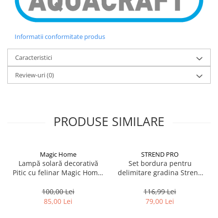
Informatii conformitate produs
Caracteristici
Review-uri
(0)
PRODUSE SIMILARE
Magic Home
STREND PRO
Lampă solară decorativă
Set bordura pentru
Pitic cu felinar Magic Home,
delimitare gradina Strend
LED multicolor, 25 cm,
Pro Garden Border 0645,
pentru grădină și curte
lungime totala 4.8 m
100,00 Lei
116,99 Lei
85,00 Lei
79,00 Lei