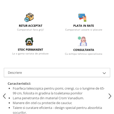
Becuri
Prize
Sanitare
Sarma constructii
RETUR ACCEPTAT
PLATA IN RATE
Scule, unelte si masini
Cumparaturi fara griji!
Cumparaturi usoare si placute
Sfoara si franghii
Suruburi, dibluri si accesorii
STOC PERMANENT
CONSULTANTA
prindere
La o gama variata de produse
Cu echipa tehnica specializata
Corpuri de iluminat
Aplice si plafoniere
Descriere
Lustre si pendule
Spoturi
Caracteristici:
Foarfeca telescopica pentru pomi, crengi, cu o lungime de 65-
Accesorii corpuri de iluminat
99 cm, folosita in gradina la toaletarea pomilor
Lampi de veghe copii
Lama penetranta din material Crom Vanadium.
Manere din otel cu protectie de cauciuc
Proiectoare
Taiere si curatare eficienta - design special pentru absorbtia
Veioze si lampi
socurilor.