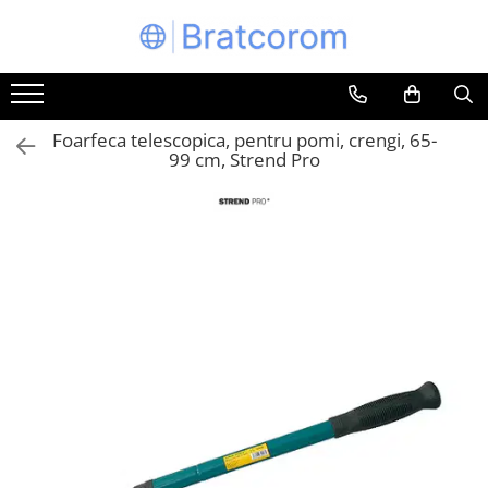
Toate Produsele
Articole animale
Foarfeca telescopica, pentru pomi, crengi, 65-
Adapatoare animale
99 cm, Strend Pro
Hrana pentru animale
Hrana pentru caini
Hrana pentru pisici
Produse igiena externa animale
Auto
Bucatarii de vara Tuozi
Casa
Articole ambalare
Articole bucatarie
Articole mobila