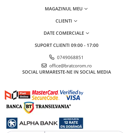
Mufe si conectori irigare
MAGAZINUL MEU
Panouri si elemente gard
CLIENTI
Pavaje si borduri
Programatoare stropire
DATE COMERCIALE
Sere si solarii
SUPORT CLIENTI
09:00 - 17:00
Termometre Meteo
0749068851
Umbrele si pavilioane gradina
office@bratcorom.ro
Unelte gradinarit
SOCIAL
URMARESTE-NE IN SOCIAL MEDIA
HoReCa
Balsam de rufe profesional
Detergenti de vase profesionali
Pentru masini de spalat si polish
Pentru spalare manuala
Detergenti lichizi profesionali
Igiena si Ingrijire personala