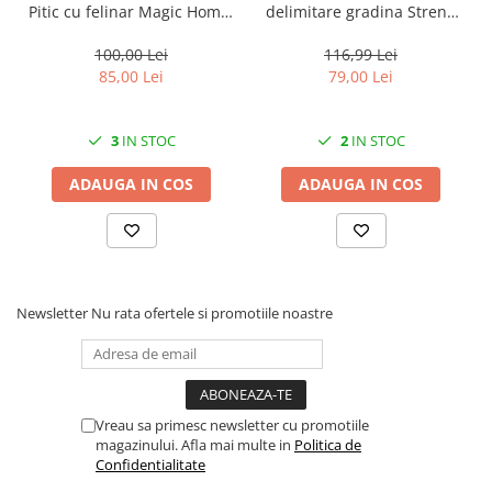
Solutii geamuri
Pitic cu felinar Magic Home,
delimitare gradina Strend
LED multicolor, 25 cm,
Pro Garden Border 0645,
Solutii universale
pentru grădină și curte
lungime totala 4.8 m
100,00 Lei
116,99 Lei
Gradina
85,00 Lei
79,00 Lei
Accesorii pentru gradina
Aparate pentru stropit gradina
3
IN STOC
2
IN STOC
Articole antidaunatori gradina
ADAUGA IN COS
ADAUGA IN COS
Aspersoare
Furtunuri gradinarit
Ghivece si suporturi
Gratare
Newsletter
Nu rata ofertele si promotiile noastre
Hamace si leagane
Lampi solare
Leagane copii
Vreau sa primesc newsletter cu promotiile
Lopeti si unelte deszapezit
magazinului. Afla mai multe in
Politica de
Confidentialitate
Mobilier gradina