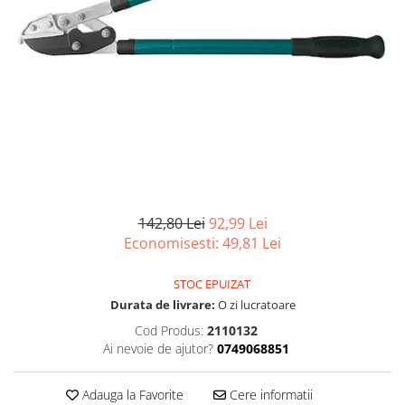
Articole organizare
Articole Sportive
Cutii postale
Electronice si electrocasnice
Incalzire si racire
Usi si porti
Constructii
Accesorii gips carton
Accesorii gresie si faianta
142,80 Lei
92,99 Lei
Economisesti:
49,81
Lei
Accesorii pentru faianta, gresie si
mozaicuri
STOC EPUIZAT
Accesorii polizare si slefuire
Durata de livrare:
O zi lucratoare
Accesorii vopsire si tencuire
Cod Produs:
2110132
Ai nevoie de ajutor?
0749068851
Benzi
Materiale electrice
Adauga la Favorite
Cere informatii