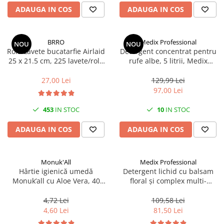
Articole organizare
ADAUGA IN COS
ADAUGA IN COS
Articole Sportive
Cutii postale
BRRO
Medix Professional
NOU
NOU
Electronice si electrocasnice
Rola Lavete bucatarfie Airlaid
Detergent concentrat pentru
25 x 21.5 cm, 225 lavete/rola
rufe albe, 5 litrii, Medix
Incalzire si racire
Brro
Professional
Usi si porti
27,00 Lei
129,99 Lei
97,00 Lei
Constructii
Accesorii gips carton
453
IN STOC
10
IN STOC
Accesorii gresie si faianta
ADAUGA IN COS
ADAUGA IN COS
Accesorii pentru faianta, gresie si
mozaicuri
Monuk'All
Medix Professional
Accesorii polizare si slefuire
Hârtie igienică umedă
Detergent lichid cu balsam
Accesorii vopsire si tencuire
Monuk’all cu Aloe Vera, 40
floral și complex multi-
buc, biodegradabilă, fără
enzimatic 5L, Medix
Benzi
alcool
Professional
4,72 Lei
109,58 Lei
Materiale electrice
4,60 Lei
81,50 Lei