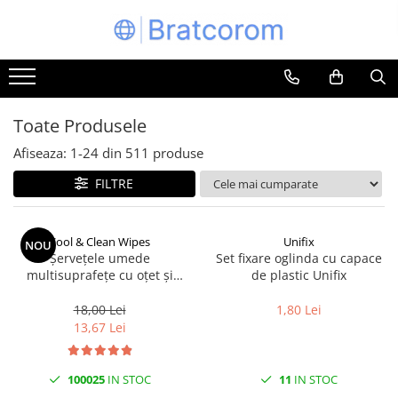
Toate Produsele
Articole animale
Adapatoare animale
Toate Produsele
Hrana pentru animale
Afiseaza:
1-
24
din
511
produse
Hrana pentru caini
FILTRE
Hrana pentru pisici
Produse igiena externa animale
Cool & Clean Wipes
Unifix
NOU
Auto
Șervețele umede
Set fixare oglinda cu capace
Bucatarii de vara Tuozi
multisuprafețe cu oțet și
de plastic Unifix
bicarbonat 100 buc | Cool &
Casa
Clean
18,00 Lei
1,80 Lei
Articole ambalare
13,67 Lei
Articole bucatarie
Articole mobila
100025
IN STOC
11
IN STOC