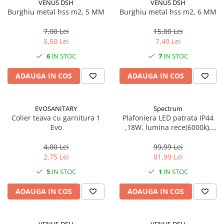
VENUS DSH
VENUS DSH
Mufe si conectori irigare
Burghiu metal hss m2, 5 MM
Burghiu metal hss m2, 6 MM
Panouri si elemente gard
7,00 Lei
15,00 Lei
Pavaje si borduri
5,50 Lei
7,49 Lei
Programatoare stropire
6
IN STOC
7
IN STOC
Sere si solarii
ADAUGA IN COS
ADAUGA IN COS
Termometre Meteo
Umbrele si pavilioane gradina
EVOSANITARY
Spectrum
Unelte gradinarit
Colier teava cu garnitura 1
Plafoniera LED patrata IP44
Evo
,18W, lumina rece(6000k),
HoReCa
1250lm
Balsam de rufe profesional
4,00 Lei
99,99 Lei
2,75 Lei
81,99 Lei
Detergenti de vase profesionali
5
IN STOC
1
IN STOC
Pentru masini de spalat si polish
Pentru spalare manuala
ADAUGA IN COS
ADAUGA IN COS
Detergenti lichizi profesionali
Igiena si Ingrijire personala