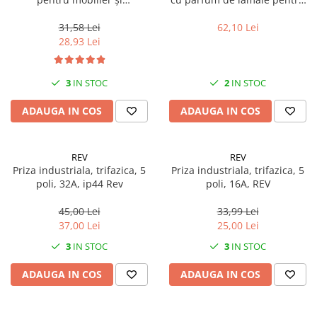
Solutii geamuri
electrocasnice, 800 ml, Medix
spălatul manual al veselei cu
Solutii universale
Professional
ingredient antibacterian, 5
31,58 Lei
62,10 Lei
litrii, Medix Professional
28,93 Lei
Gradina
Accesorii pentru gradina
3
IN STOC
2
IN STOC
Aparate pentru stropit gradina
Articole antidaunatori gradina
ADAUGA IN COS
ADAUGA IN COS
Aspersoare
Furtunuri gradinarit
REV
REV
Priza industriala, trifazica, 5
Priza industriala, trifazica, 5
Ghivece si suporturi
poli, 32A, ip44 Rev
poli, 16A, REV
Gratare
45,00 Lei
33,99 Lei
Hamace si leagane
37,00 Lei
25,00 Lei
Lampi solare
3
IN STOC
3
IN STOC
Leagane copii
ADAUGA IN COS
ADAUGA IN COS
Lopeti si unelte deszapezit
Mobilier gradina