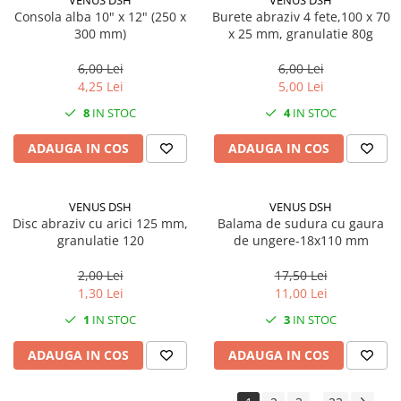
VENUS DSH
VENUS DSH
Pachet curățenie
Consola alba 10" x 12" (250 x
Burete abraziv 4 fete,100 x 70
300 mm)
x 25 mm, granulatie 80g
Sapun de maini profesional
Sisteme de dozaj profesionale
6,00 Lei
6,00 Lei
4,25 Lei
5,00 Lei
Solutii curatenie super
8
IN STOC
4
IN STOC
concentrate
Solutii de curatenie profesionale
ADAUGA IN COS
ADAUGA IN COS
Pentru sticla si suprafete fine
Pentru toaleta si wc
VENUS DSH
VENUS DSH
Pentru toate suprafetele
Disc abraziv cu arici 125 mm,
Balama de sudura cu gaura
Solutii pentru suprafetele din lemn
granulatie 120
de ungere-18x110 mm
Solutii specializate
2,00 Lei
17,50 Lei
Solutii profesionale pentru
1,30 Lei
11,00 Lei
bucatarie
1
IN STOC
3
IN STOC
Solutii professionale pentru
spalatorii auto
ADAUGA IN COS
ADAUGA IN COS