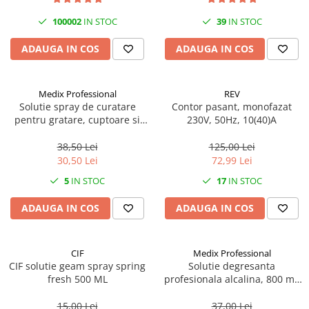
Becuri
Prize
100002
IN STOC
39
IN STOC
Sanitare
ADAUGA IN COS
ADAUGA IN COS
Sarma constructii
Scule, unelte si masini
Medix Professional
REV
Sfoara si franghii
Solutie spray de curatare
Contor pasant, monofazat
pentru gratare, cuptoare si
230V, 50Hz, 10(40)A
Suruburi, dibluri si accesorii
aragazuri, 800 ml, Medix
prindere
Professional
38,50 Lei
125,00 Lei
Corpuri de iluminat
30,50 Lei
72,99 Lei
Aplice si plafoniere
5
IN STOC
17
IN STOC
Lustre si pendule
ADAUGA IN COS
ADAUGA IN COS
Spoturi
Accesorii corpuri de iluminat
CIF
Medix Professional
Lampi de veghe copii
CIF solutie geam spray spring
Solutie degresanta
fresh 500 ML
profesionala alcalina, 800 ml,
Proiectoare
Medix Professional
Veioze si lampi
15,00 Lei
37,00 Lei