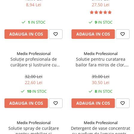
8,94 Lei
27,50 Lei
CRACIUN
Accesorii decorative
1
IN STOC
9
IN STOC
Caciuli
Figurine si decoratiuni Craciun
ADAUGA IN COS
ADAUGA IN COS
Globuri
Instalatii de Craciun
Medix Professional
Medix Professional
Soluție profesionala de
Solutie pentru curatarea
Lumanari si candele
curățare și lustruire cu
bailor fara miros de clor,
pompită pentru geamuri,
spray, anti calcar/rugina/pete,
Suporturi lumanari
suprafețe netede si sticlă 800
800 ML, Medix Professional
32,00 Lei
39,00 Lei
Curatenie
ml cu miros de liliac, Medix
22,60 Lei
30,50 Lei
Profesional
Cosuri de gunoi
10
IN STOC
8
IN STOC
Maturi, Mopuri si galeti
ADAUGA IN COS
ADAUGA IN COS
Prosoape de hartie si servetele
Saci gunoi
Medix Professional
Medix Professional
Servetele umede
Solutie spray de curățare
Detergent de vase concentrat
pentru mobilier și
cu parfum de lamaie pentru