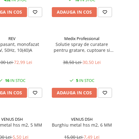
GA IN COS
ADAUGA IN COS
REV
Medix Professional
 pasant, monofazat
Solutie spray de curatare
V, 50Hz, 10(40)A
pentru gratare, cuptoare si
aragazuri, 800 ml, Medix
Professional
,00 Lei
72,99 Lei
38,50 Lei
30,50 Lei
16
IN STOC
5
IN STOC
GA IN COS
ADAUGA IN COS
VENUS DSH
VENUS DSH
 metal hss m2, 5 MM
Burghiu metal hss m2, 6 MM
00 Lei
5,50 Lei
15,00 Lei
7,49 Lei