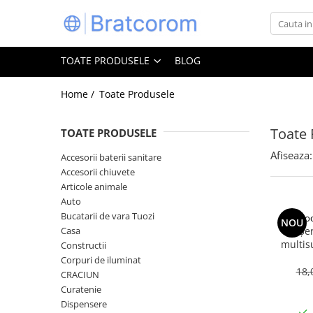
Toate Produsele
TOATE PRODUSELE
BLOG
Articole animale
Adapatoare animale
Home /
Toate Produsele
Hrana pentru animale
Toate 
TOATE PRODUSELE
Hrana pentru caini
Hrana pentru pisici
Afiseaza:
Accesorii baterii sanitare
Accesorii chiuvete
Produse igiena externa animale
Articole animale
Auto
Auto
Bucatarii de vara Tuozi
Bucatarii de vara Tuozi
Coo
NOU
Casa
Casa
Șe
multis
Constructii
Articole ambalare
bicarbon
Corpuri de iluminat
Articole bucatarie
18,
CRACIUN
Curatenie
Articole mobila
Dispensere