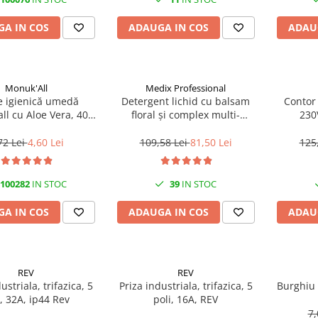
A IN COS
ADAUGA IN COS
ADAU
Monuk'All
Medix Professional
e igienică umedă
Detergent lichid cu balsam
Contor
ll cu Aloe Vera, 40
floral și complex multi-
230
odegradabilă, fără
enzimatic 5L, Medix
alcool
Professional
72 Lei
4,60 Lei
109,58 Lei
81,50 Lei
125
100282
IN STOC
39
IN STOC
A IN COS
ADAUGA IN COS
ADAU
REV
REV
ustriala, trifazica, 5
Priza industriala, trifazica, 5
Burghiu
i, 32A, ip44 Rev
poli, 16A, REV
7,