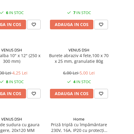
6
IN STOC
7
IN STOC
GA IN COS
ADAUGA IN COS
VENUS DSH
VENUS DSH
alba 10" x 12" (250 x
Burete abraziv 4 fete,100 x 70
300 mm)
x 25 mm, granulatie 80g
00 Lei
4,25 Lei
6,00 Lei
5,00 Lei
8
IN STOC
4
IN STOC
GA IN COS
ADAUGA IN COS
VENUS DSH
Home
de sudura cu gaura
Priză triplă cu împământare
gere, 20x120 MM
230V, 16A, IP20 cu protecție