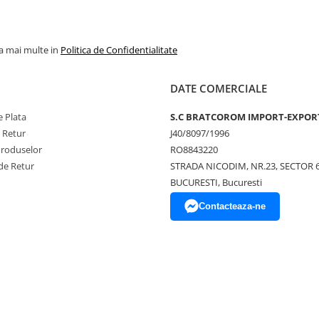
la mai multe in
Politica de Confidentialitate
DATE COMERCIALE
 Plata
S.C BRATCOROM IMPORT-EXPOR
e Retur
J40/8097/1996
Produselor
RO8843220
de Retur
STRADA NICODIM, NR.23, SECTOR 
BUCURESTI, Bucuresti
Contacteaza-ne