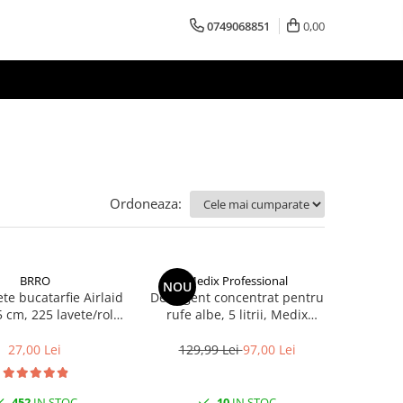
0749068851
0,00
Ordoneaza:
BRRO
Medix Professional
NOU
te bucatarfie Airlaid
Detergent concentrat pentru
5 cm, 225 lavete/rola
rufe albe, 5 litrii, Medix
Brro
Professional
27,00 Lei
129,99 Lei
97,00 Lei
452
IN STOC
10
IN STOC