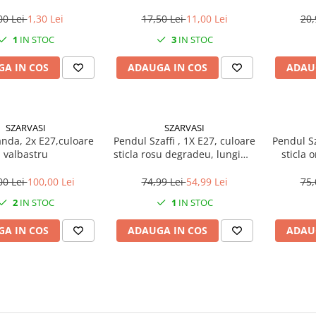
00 Lei
1,30 Lei
17,50 Lei
11,00 Lei
20,
1
IN STOC
3
IN STOC
A IN COS
ADAUGA IN COS
ADAU
SZARVASI
SZARVASI
anda, 2x E27,culoare
Pendul Szaffi , 1X E27, culoare
Pendul Sz
valbastru
sticla rosu degradeu, lungime
sticla 
cablu 1,2m
lun
00 Lei
100,00 Lei
74,99 Lei
54,99 Lei
75,
2
IN STOC
1
IN STOC
A IN COS
ADAUGA IN COS
ADAU