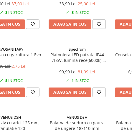
00 Lei
37,00 Lei
33,99 Lei
25,00 Lei
3
IN STOC
3
IN STOC
A IN COS
ADAUGA IN COS
ADAU
EVOSANITARY
Spectrum
ava cu garnitura 1 Evo
Plafoniera LED patrata IP44
Consola 
,18W, lumina rece(6000k),
1250lm
00 Lei
2,75 Lei
99,99 Lei
81,99 Lei
6,
5
IN STOC
1
IN STOC
A IN COS
ADAUGA IN COS
ADAU
VENUS DSH
VENUS DSH
ziv cu arici 125 mm,
Balama de sudura cu gaura
Balama 
ranulatie 120
de ungere-18x110 mm
de un