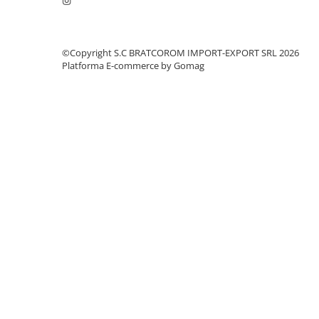
Mufe si conectori irigare
Panouri si elemente gard
Pavaje si borduri
©Copyright S.C BRATCOROM IMPORT-EXPORT SRL 2026
Platforma E-commerce by Gomag
Programatoare stropire
Sere si solarii
Termometre Meteo
Umbrele si pavilioane gradina
Unelte gradinarit
HoReCa
Balsam de rufe profesional
Detergenti de vase profesionali
Pentru masini de spalat si polish
Pentru spalare manuala
Detergenti lichizi profesionali
Igiena si Ingrijire personala