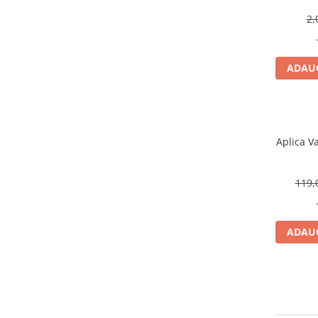
CRACIUN
2,
Accesorii decorative
Caciuli
ADAUG
Figurine si decoratiuni Craciun
Globuri
Instalatii de Craciun
Aplica V
Lumanari si candele
Suporturi lumanari
119,
Curatenie
Cosuri de gunoi
Maturi, Mopuri si galeti
ADAUG
Prosoape de hartie si servetele
Saci gunoi
Servetele umede