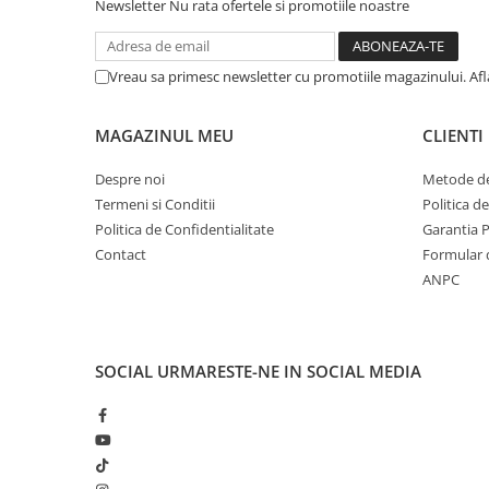
Solutii geamuri
Newsletter
Nu rata ofertele si promotiile noastre
Solutii universale
Gradina
Vreau sa primesc newsletter cu promotiile magazinului. Af
Accesorii pentru gradina
Aparate pentru stropit gradina
MAGAZINUL MEU
CLIENTI
Articole antidaunatori gradina
Despre noi
Metode de
Aspersoare
Termeni si Conditii
Politica d
Politica de Confidentialitate
Garantia 
Furtunuri gradinarit
Contact
Formular 
Ghivece si suporturi
ANPC
Gratare
Hamace si leagane
Lampi solare
SOCIAL
URMARESTE-NE IN SOCIAL MEDIA
Leagane copii
Lopeti si unelte deszapezit
Mobilier gradina