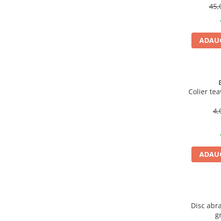
Becuri
45,
Prize
Sanitare
ADAUG
Sarma constructii
Scule, unelte si masini
Sfoara si franghii
Suruburi, dibluri si accesorii
Colier te
prindere
4,
Corpuri de iluminat
Aplice si plafoniere
Lustre si pendule
ADAUG
Spoturi
Accesorii corpuri de iluminat
Lampi de veghe copii
Proiectoare
Disc abra
g
Veioze si lampi