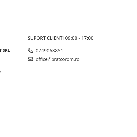
SUPORT CLIENTI
09:00 - 17:00
T SRL
0749068851
office@bratcorom.ro
6