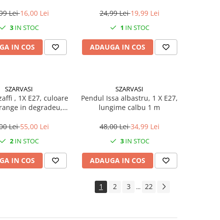
copii
99 Lei
16,00 Lei
24,99 Lei
19,99 Lei
3
IN STOC
1
IN STOC
GA IN COS
ADAUGA IN COS
SZARVASI
SZARVASI
affi , 1X E27, culoare
Pendul Issa albastru, 1 X E27,
orange in degradeu,
lungime calbu 1 m
gime cablu 1,2m
00 Lei
55,00 Lei
48,00 Lei
34,99 Lei
2
IN STOC
3
IN STOC
GA IN COS
ADAUGA IN COS
1
2
3
22
...