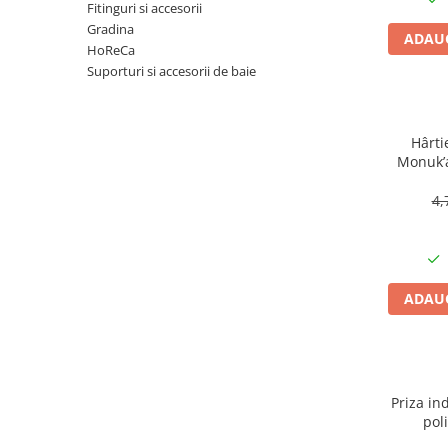
Articole organizare
Fitinguri si accesorii
Gradina
Articole Sportive
ADAUG
HoReCa
Cutii postale
Suporturi si accesorii de baie
Electronice si electrocasnice
Incalzire si racire
Hârti
Usi si porti
Monuk’a
buc, bi
Constructii
4,
Accesorii gips carton
Accesorii gresie si faianta
Accesorii pentru faianta, gresie si
mozaicuri
ADAUG
Accesorii polizare si slefuire
Accesorii vopsire si tencuire
Benzi
Priza ind
Materiale electrice
pol