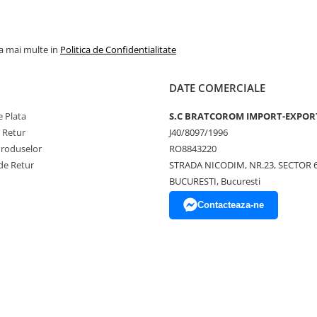
la mai multe in
Politica de Confidentialitate
DATE COMERCIALE
 Plata
S.C BRATCOROM IMPORT-EXPOR
e Retur
J40/8097/1996
Produselor
RO8843220
de Retur
STRADA NICODIM, NR.23, SECTOR 
BUCURESTI, Bucuresti
Contacteaza-ne