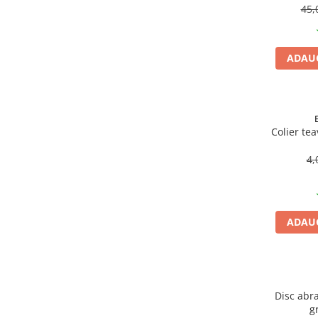
Becuri
45,
Prize
Sanitare
ADAUG
Sarma constructii
Scule, unelte si masini
Sfoara si franghii
Suruburi, dibluri si accesorii
Colier te
prindere
4,
Corpuri de iluminat
Aplice si plafoniere
Lustre si pendule
ADAUG
Spoturi
Accesorii corpuri de iluminat
Lampi de veghe copii
Proiectoare
Disc abra
g
Veioze si lampi