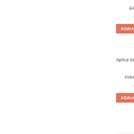
CRACIUN
2,
Accesorii decorative
Caciuli
ADAUG
Figurine si decoratiuni Craciun
Globuri
Instalatii de Craciun
Aplica V
Lumanari si candele
Suporturi lumanari
119,
Curatenie
Cosuri de gunoi
Maturi, Mopuri si galeti
ADAUG
Prosoape de hartie si servetele
Saci gunoi
Servetele umede