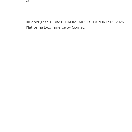
Mufe si conectori irigare
Panouri si elemente gard
Pavaje si borduri
©Copyright S.C BRATCOROM IMPORT-EXPORT SRL 2026
Platforma E-commerce by Gomag
Programatoare stropire
Sere si solarii
Termometre Meteo
Umbrele si pavilioane gradina
Unelte gradinarit
HoReCa
Balsam de rufe profesional
Detergenti de vase profesionali
Pentru masini de spalat si polish
Pentru spalare manuala
Detergenti lichizi profesionali
Igiena si Ingrijire personala