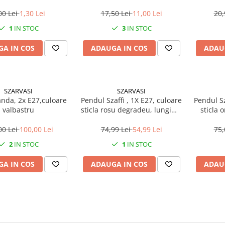
00 Lei
1,30 Lei
17,50 Lei
11,00 Lei
20,
1
IN STOC
3
IN STOC
A IN COS
ADAUGA IN COS
ADAU
SZARVASI
SZARVASI
anda, 2x E27,culoare
Pendul Szaffi , 1X E27, culoare
Pendul Sz
valbastru
sticla rosu degradeu, lungime
sticla 
cablu 1,2m
lun
00 Lei
100,00 Lei
74,99 Lei
54,99 Lei
75,
2
IN STOC
1
IN STOC
A IN COS
ADAUGA IN COS
ADAU