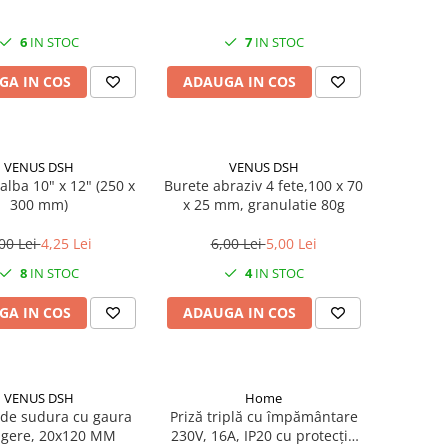
6
IN STOC
7
IN STOC
GA IN COS
ADAUGA IN COS
VENUS DSH
VENUS DSH
alba 10" x 12" (250 x
Burete abraziv 4 fete,100 x 70
300 mm)
x 25 mm, granulatie 80g
00 Lei
4,25 Lei
6,00 Lei
5,00 Lei
8
IN STOC
4
IN STOC
GA IN COS
ADAUGA IN COS
VENUS DSH
Home
de sudura cu gaura
Priză triplă cu împământare
gere, 20x120 MM
230V, 16A, IP20 cu protecție