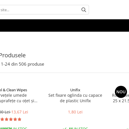
Produsele
1-
24
din
506
produse
l & Clean Wipes
Unifix
NOU
rvețele umede
Set fixare oglinda cu capace
Rola Lave
uprafețe cu oțet și
de plastic Unifix
25 x 21.
at 100 buc | Cool &
Clean
00 Lei
13,67 Lei
1,80 Lei
100076
IN STOC
11
IN STOC