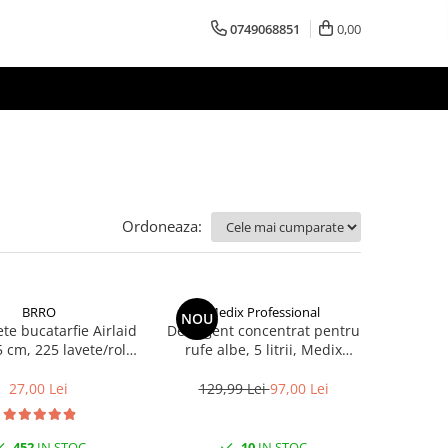
0749068851
0,00
Ordoneaza:
BRRO
Medix Professional
NOU
te bucatarfie Airlaid
Detergent concentrat pentru
5 cm, 225 lavete/rola
rufe albe, 5 litrii, Medix
Brro
Professional
27,00 Lei
129,99 Lei
97,00 Lei
452
IN STOC
10
IN STOC