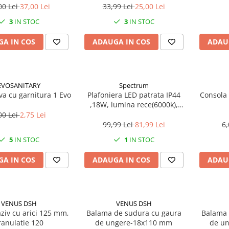
00 Lei
37,00 Lei
33,99 Lei
25,00 Lei
3
IN STOC
3
IN STOC
A IN COS
ADAUGA IN COS
ADAU
EVOSANITARY
Spectrum
ava cu garnitura 1 Evo
Plafoniera LED patrata IP44
Consola 
,18W, lumina rece(6000k),
1250lm
00 Lei
2,75 Lei
99,99 Lei
81,99 Lei
6,
5
IN STOC
1
IN STOC
A IN COS
ADAUGA IN COS
ADAU
VENUS DSH
VENUS DSH
ziv cu arici 125 mm,
Balama de sudura cu gaura
Balama 
ranulatie 120
de ungere-18x110 mm
de un