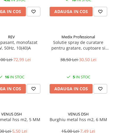
GA IN COS
ADAUGA IN COS
REV
Medix Professional
 pasant, monofazat
Solutie spray de curatare
V, 50Hz, 10(40)A
pentru gratare, cuptoare si
aragazuri, 800 ml, Medix
Professional
,00 Lei
72,99 Lei
38,50 Lei
30,50 Lei
16
IN STOC
5
IN STOC
GA IN COS
ADAUGA IN COS
VENUS DSH
VENUS DSH
 metal hss m2, 5 MM
Burghiu metal hss m2, 6 MM
00 Lei
5,50 Lei
15,00 Lei
7,49 Lei