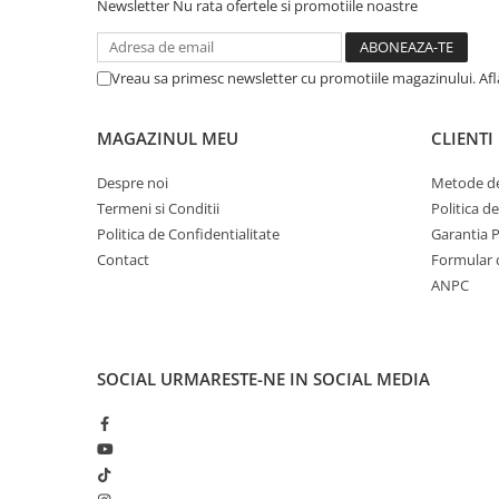
Solutii geamuri
Newsletter
Nu rata ofertele si promotiile noastre
Solutii universale
Gradina
Vreau sa primesc newsletter cu promotiile magazinului. Af
Accesorii pentru gradina
Aparate pentru stropit gradina
MAGAZINUL MEU
CLIENTI
Articole antidaunatori gradina
Despre noi
Metode de
Aspersoare
Termeni si Conditii
Politica d
Politica de Confidentialitate
Garantia 
Furtunuri gradinarit
Contact
Formular 
Ghivece si suporturi
ANPC
Gratare
Hamace si leagane
Lampi solare
SOCIAL
URMARESTE-NE IN SOCIAL MEDIA
Leagane copii
Lopeti si unelte deszapezit
Mobilier gradina