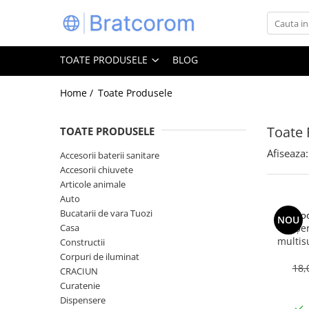
Toate Produsele
TOATE PRODUSELE
BLOG
Articole animale
Adapatoare animale
Home /
Toate Produsele
Hrana pentru animale
Toate 
TOATE PRODUSELE
Hrana pentru caini
Hrana pentru pisici
Afiseaza:
Accesorii baterii sanitare
Accesorii chiuvete
Produse igiena externa animale
Articole animale
Auto
Auto
Bucatarii de vara Tuozi
Bucatarii de vara Tuozi
Coo
NOU
Casa
Casa
Șe
multis
Constructii
Articole ambalare
bicarbon
Corpuri de iluminat
Articole bucatarie
18,
CRACIUN
Curatenie
Articole mobila
Dispensere