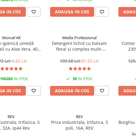
A IN COS
ADAUGA IN COS
ADAU
Monuk'All
Medix Professional
e igienică umedă
Detergent lichid cu balsam
Contor
ll cu Aloe Vera, 40
floral și complex multi-
230
odegradabilă, fără
enzimatic 5L, Medix
alcool
Professional
72 Lei
4,60 Lei
109,58 Lei
81,50 Lei
125
100282
IN STOC
39
IN STOC
A IN COS
ADAUGA IN COS
ADAU
REV
REV
ustriala, trifazica, 5
Priza industriala, trifazica, 5
Burghiu
i, 32A, ip44 Rev
poli, 16A, REV
7,