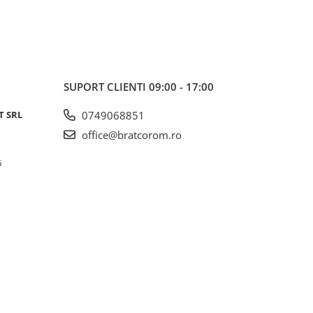
SUPORT CLIENTI
09:00 - 17:00
T SRL
0749068851
office@bratcorom.ro
6