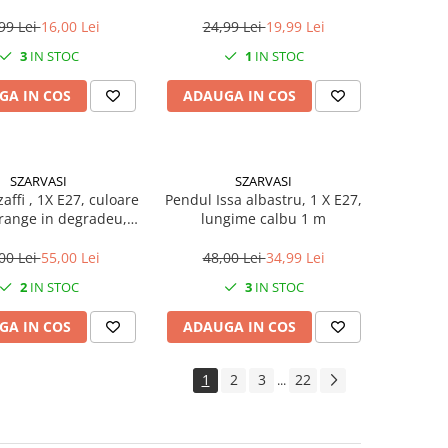
copii
99 Lei
16,00 Lei
24,99 Lei
19,99 Lei
3
IN STOC
1
IN STOC
GA IN COS
ADAUGA IN COS
SZARVASI
SZARVASI
affi , 1X E27, culoare
Pendul Issa albastru, 1 X E27,
orange in degradeu,
lungime calbu 1 m
gime cablu 1,2m
00 Lei
55,00 Lei
48,00 Lei
34,99 Lei
2
IN STOC
3
IN STOC
GA IN COS
ADAUGA IN COS
1
2
3
22
...