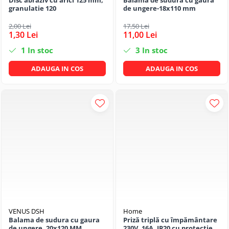
Disc abraziv cu arici 125 mm,
Balama de sudura cu gaura
granulatie 120
de ungere-18x110 mm
2,00 Lei
17,50 Lei
1,30 Lei
11,00 Lei
1
In stoc
3
In stoc
ADAUGA IN COS
ADAUGA IN COS
VENUS DSH
Home
Balama de sudura cu gaura
Priză triplă cu împământare
de ungere, 20x120 MM
230V, 16A, IP20 cu protecție