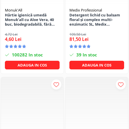
Monuk'All
Medix Professional
Hârtie igienică umedă
Detergent lichid cu balsam
Monuk’all cu Aloe Vera, 40
floral și complex multi-
buc, biodegradabilă, fără
enzimatic 5L, Medix
alcool
Professional
4,72 Lei
109,58 Lei
4,60 Lei
81,50 Lei
100282
In stoc
39
In stoc
ADAUGA IN COS
ADAUGA IN COS