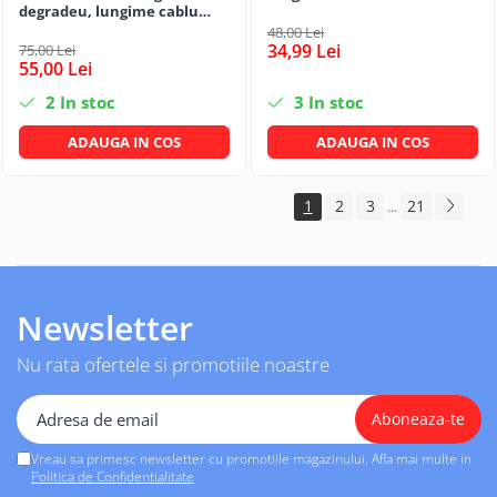
degradeu, lungime cablu
1,2m
48,00 Lei
34,99 Lei
75,00 Lei
55,00 Lei
2
In stoc
3
In stoc
ADAUGA IN COS
ADAUGA IN COS
1
2
3
21
...
Newsletter
Nu rata ofertele si promotiile noastre
Vreau sa primesc newsletter cu promotiile magazinului. Afla mai multe in
Politica de Confidentialitate