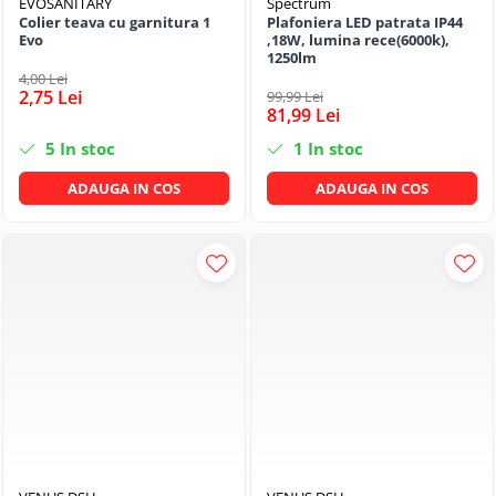
EVOSANITARY
Spectrum
Colier teava cu garnitura 1
Plafoniera LED patrata IP44
Evo
,18W, lumina rece(6000k),
1250lm
4,00 Lei
2,75 Lei
99,99 Lei
81,99 Lei
5
In stoc
1
In stoc
ADAUGA IN COS
ADAUGA IN COS