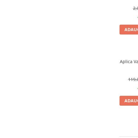
CRACIUN
2,
Accesorii decorative
Caciuli
ADAUG
Figurine si decoratiuni Craciun
Globuri
Instalatii de Craciun
Aplica V
Lumanari si candele
Suporturi lumanari
119,
Curatenie
Cosuri de gunoi
Maturi, Mopuri si galeti
ADAUG
Prosoape de hartie si servetele
Saci gunoi
Servetele umede