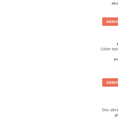
Becuri
45,
Prize
Sanitare
ADAUG
Sarma constructii
Scule, unelte si masini
Sfoara si franghii
Suruburi, dibluri si accesorii
Colier te
prindere
4,
Corpuri de iluminat
Aplice si plafoniere
Lustre si pendule
ADAUG
Spoturi
Accesorii corpuri de iluminat
Lampi de veghe copii
Proiectoare
Disc abra
g
Veioze si lampi