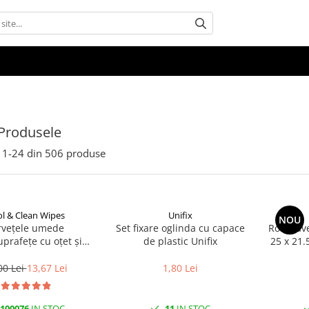
Produsele
1-
24
din
506
produse
l & Clean Wipes
Unifix
NOU
rvețele umede
Set fixare oglinda cu capace
Rola Lave
uprafețe cu oțet și
de plastic Unifix
25 x 21.
at 100 buc | Cool &
Clean
00 Lei
13,67 Lei
1,80 Lei
100076
IN STOC
11
IN STOC