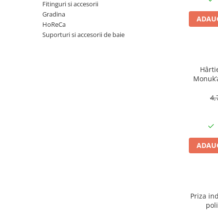
Articole organizare
Fitinguri si accesorii
Gradina
Articole Sportive
ADAUG
HoReCa
Cutii postale
Suporturi si accesorii de baie
Electronice si electrocasnice
Incalzire si racire
Hârti
Usi si porti
Monuk’a
buc, bi
Constructii
4,
Accesorii gips carton
Accesorii gresie si faianta
Accesorii pentru faianta, gresie si
mozaicuri
ADAUG
Accesorii polizare si slefuire
Accesorii vopsire si tencuire
Benzi
Priza ind
Materiale electrice
pol