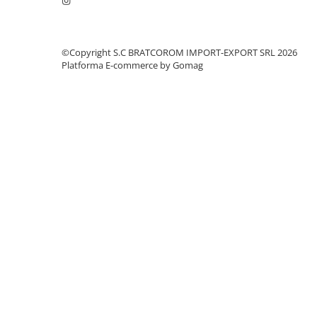
Mufe si conectori irigare
Panouri si elemente gard
Pavaje si borduri
©Copyright S.C BRATCOROM IMPORT-EXPORT SRL 2026
Platforma E-commerce by Gomag
Programatoare stropire
Sere si solarii
Termometre Meteo
Umbrele si pavilioane gradina
Unelte gradinarit
HoReCa
Balsam de rufe profesional
Detergenti de vase profesionali
Pentru masini de spalat si polish
Pentru spalare manuala
Detergenti lichizi profesionali
Igiena si Ingrijire personala