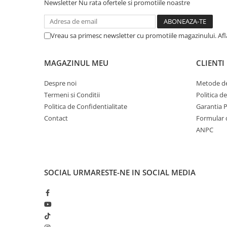
Solutii geamuri
Newsletter
Nu rata ofertele si promotiile noastre
Solutii universale
Gradina
Vreau sa primesc newsletter cu promotiile magazinului. Af
Accesorii pentru gradina
Aparate pentru stropit gradina
MAGAZINUL MEU
CLIENTI
Articole antidaunatori gradina
Despre noi
Metode de
Aspersoare
Termeni si Conditii
Politica d
Politica de Confidentialitate
Garantia 
Furtunuri gradinarit
Contact
Formular 
Ghivece si suporturi
ANPC
Gratare
Hamace si leagane
Lampi solare
SOCIAL
URMARESTE-NE IN SOCIAL MEDIA
Leagane copii
Lopeti si unelte deszapezit
Mobilier gradina