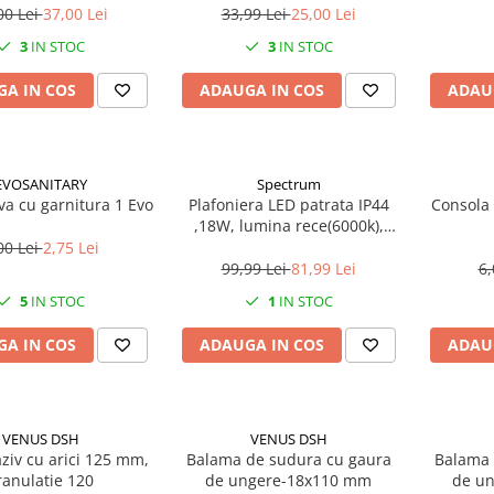
00 Lei
37,00 Lei
33,99 Lei
25,00 Lei
3
IN STOC
3
IN STOC
A IN COS
ADAUGA IN COS
ADAU
EVOSANITARY
Spectrum
ava cu garnitura 1 Evo
Plafoniera LED patrata IP44
Consola 
,18W, lumina rece(6000k),
1250lm
00 Lei
2,75 Lei
99,99 Lei
81,99 Lei
6,
5
IN STOC
1
IN STOC
A IN COS
ADAUGA IN COS
ADAU
VENUS DSH
VENUS DSH
ziv cu arici 125 mm,
Balama de sudura cu gaura
Balama 
ranulatie 120
de ungere-18x110 mm
de un