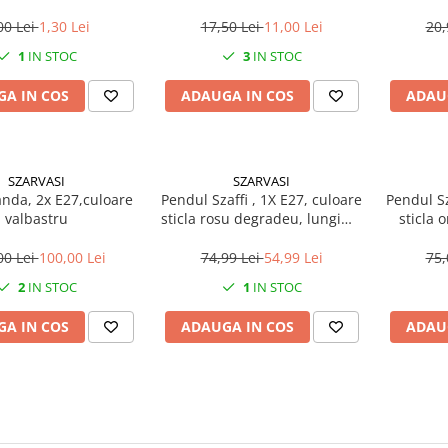
00 Lei
1,30 Lei
17,50 Lei
11,00 Lei
20,
1
IN STOC
3
IN STOC
A IN COS
ADAUGA IN COS
ADAU
SZARVASI
SZARVASI
anda, 2x E27,culoare
Pendul Szaffi , 1X E27, culoare
Pendul Sz
valbastru
sticla rosu degradeu, lungime
sticla 
cablu 1,2m
lun
00 Lei
100,00 Lei
74,99 Lei
54,99 Lei
75,
2
IN STOC
1
IN STOC
A IN COS
ADAUGA IN COS
ADAU