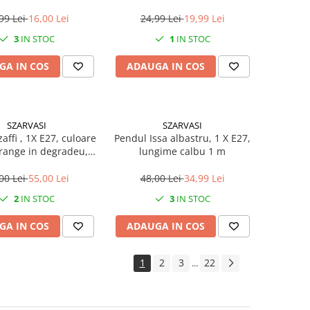
copii
99 Lei
16,00 Lei
24,99 Lei
19,99 Lei
3
IN STOC
1
IN STOC
GA IN COS
ADAUGA IN COS
SZARVASI
SZARVASI
affi , 1X E27, culoare
Pendul Issa albastru, 1 X E27,
orange in degradeu,
lungime calbu 1 m
gime cablu 1,2m
00 Lei
55,00 Lei
48,00 Lei
34,99 Lei
2
IN STOC
3
IN STOC
GA IN COS
ADAUGA IN COS
1
2
3
22
...