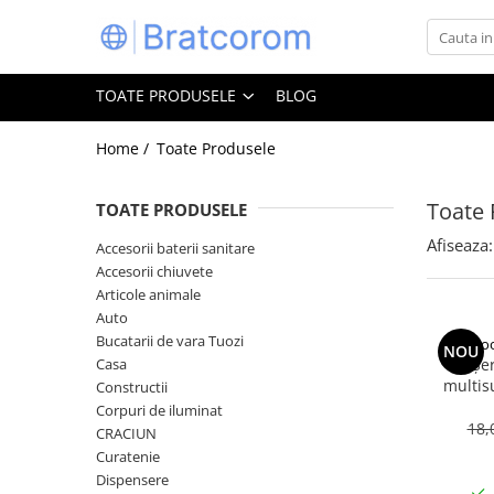
Toate Produsele
TOATE PRODUSELE
BLOG
Articole animale
Adapatoare animale
Home /
Toate Produsele
Hrana pentru animale
Toate 
TOATE PRODUSELE
Hrana pentru caini
Hrana pentru pisici
Afiseaza:
Accesorii baterii sanitare
Accesorii chiuvete
Produse igiena externa animale
Articole animale
Auto
Auto
Bucatarii de vara Tuozi
Bucatarii de vara Tuozi
Coo
NOU
Casa
Casa
Șe
multis
Constructii
Articole ambalare
bicarbon
Corpuri de iluminat
Articole bucatarie
18,
CRACIUN
Curatenie
Articole mobila
Dispensere