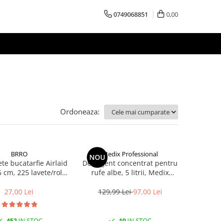
0749068851
0,00
Ordoneaza:
BRRO
Medix Professional
NOU
te bucatarfie Airlaid
Detergent concentrat pentru
5 cm, 225 lavete/rola
rufe albe, 5 litrii, Medix
Brro
Professional
27,00 Lei
129,99 Lei
97,00 Lei
452
IN STOC
10
IN STOC