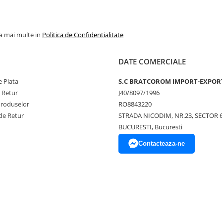
la mai multe in
Politica de Confidentialitate
DATE COMERCIALE
 Plata
S.C BRATCOROM IMPORT-EXPOR
e Retur
J40/8097/1996
Produselor
RO8843220
de Retur
STRADA NICODIM, NR.23, SECTOR 
BUCURESTI, Bucuresti
Contacteaza-ne