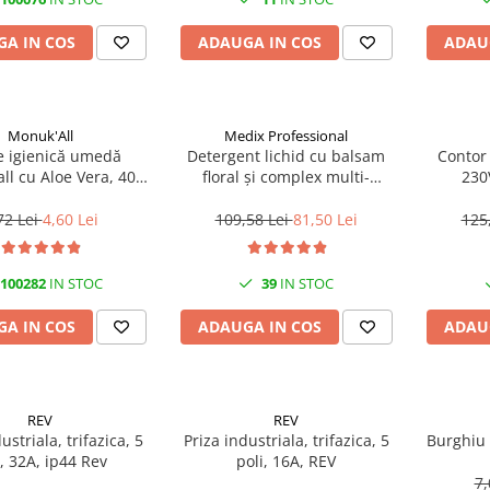
A IN COS
ADAUGA IN COS
ADAU
Monuk'All
Medix Professional
e igienică umedă
Detergent lichid cu balsam
Contor
ll cu Aloe Vera, 40
floral și complex multi-
230
odegradabilă, fără
enzimatic 5L, Medix
alcool
Professional
72 Lei
4,60 Lei
109,58 Lei
81,50 Lei
125
100282
IN STOC
39
IN STOC
A IN COS
ADAUGA IN COS
ADAU
REV
REV
ustriala, trifazica, 5
Priza industriala, trifazica, 5
Burghiu
i, 32A, ip44 Rev
poli, 16A, REV
7,