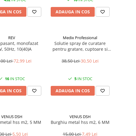
GA IN COS
ADAUGA IN COS
REV
Medix Professional
 pasant, monofazat
Solutie spray de curatare
V, 50Hz, 10(40)A
pentru gratare, cuptoare si
aragazuri, 800 ml, Medix
Professional
,00 Lei
72,99 Lei
38,50 Lei
30,50 Lei
16
IN STOC
5
IN STOC
GA IN COS
ADAUGA IN COS
VENUS DSH
VENUS DSH
 metal hss m2, 5 MM
Burghiu metal hss m2, 6 MM
00 Lei
5,50 Lei
15,00 Lei
7,49 Lei