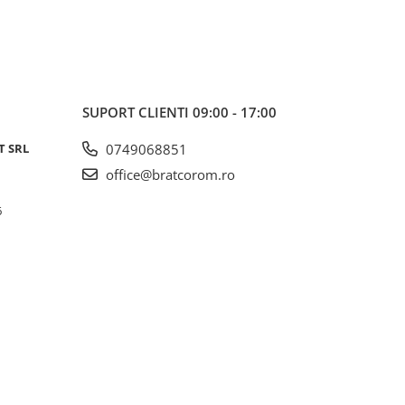
SUPORT CLIENTI
09:00 - 17:00
T SRL
0749068851
office@bratcorom.ro
6