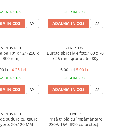
6
IN STOC
7
IN STOC
GA IN COS
ADAUGA IN COS
VENUS DSH
VENUS DSH
alba 10" x 12" (250 x
Burete abraziv 4 fete,100 x 70
300 mm)
x 25 mm, granulatie 80g
00 Lei
4,25 Lei
6,00 Lei
5,00 Lei
8
IN STOC
4
IN STOC
GA IN COS
ADAUGA IN COS
VENUS DSH
Home
de sudura cu gaura
Priză triplă cu împământare
gere, 20x120 MM
230V, 16A, IP20 cu protecție