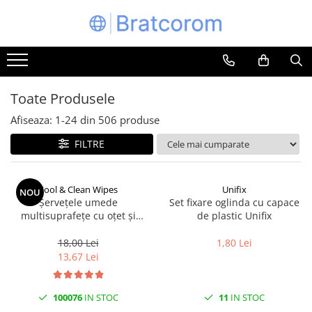
Toate Produsele
Articole animale
Adapatoare animale
Toate Produsele
Hrana pentru animale
Afiseaza:
1-
24
din
506
produse
Hrana pentru caini
FILTRE
Hrana pentru pisici
Produse igiena externa animale
Cool & Clean Wipes
Unifix
NOU
Auto
Șervețele umede
Set fixare oglinda cu capace
Bucatarii de vara Tuozi
multisuprafețe cu oțet și
de plastic Unifix
bicarbonat 100 buc | Cool &
Casa
Clean
18,00 Lei
1,80 Lei
Articole ambalare
13,67 Lei
Articole bucatarie
Articole mobila
100076
IN STOC
11
IN STOC