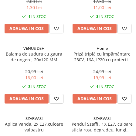
2,00 Lei
17,50 Lei
Mufe si conectori irigare
1,30 Lei
11,00 Lei
Panouri si elemente gard
1
IN STOC
3
IN STOC
Pavaje si borduri
ADAUGA IN COS
ADAUGA IN COS
Programatoare stropire
Sere si solarii
VENUS DSH
Home
Termometre Meteo
Balama de sudura cu gaura
Priză triplă cu împământare
de ungere, 20x120 MM
230V, 16A, IP20 cu protecție
Umbrele si pavilioane gradina
copii
Unelte gradinarit
20,99 Lei
24,99 Lei
16,00 Lei
19,99 Lei
HoReCa
3
IN STOC
1
IN STOC
Balsam de rufe profesional
Detergenti de vase profesionali
ADAUGA IN COS
ADAUGA IN COS
Pentru masini de spalat si polish
Pentru spalare manuala
SZARVASI
SZARVASI
Detergenti lichizi profesionali
Aplica Vanda, 2x E27,culoare
Pendul Szaffi , 1X E27, culoare
valbastru
sticla rosu degradeu, lungime
Igiena si Ingrijire personala
cablu 1,2m