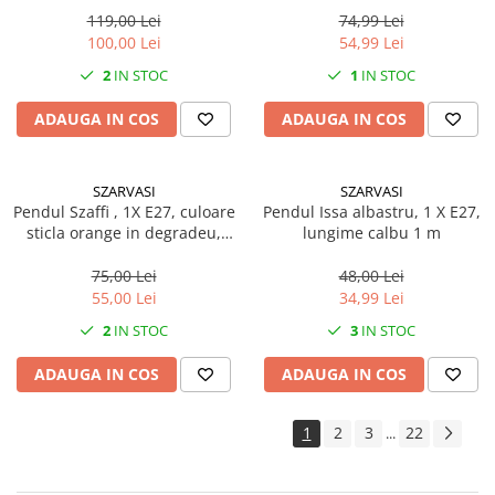
Pachet curățenie
119,00 Lei
74,99 Lei
100,00 Lei
54,99 Lei
Sapun de maini profesional
2
IN STOC
1
IN STOC
Sisteme de dozaj profesionale
Solutii curatenie super
ADAUGA IN COS
ADAUGA IN COS
concentrate
Solutii de curatenie profesionale
SZARVASI
SZARVASI
Pentru sticla si suprafete fine
Pendul Szaffi , 1X E27, culoare
Pendul Issa albastru, 1 X E27,
sticla orange in degradeu,
lungime calbu 1 m
Pentru toaleta si wc
lungime cablu 1,2m
Pentru toate suprafetele
75,00 Lei
48,00 Lei
Solutii pentru suprafetele din lemn
55,00 Lei
34,99 Lei
Solutii specializate
2
IN STOC
3
IN STOC
Solutii profesionale pentru
ADAUGA IN COS
ADAUGA IN COS
bucatarie
Solutii professionale pentru
spalatorii auto
1
2
3
22
...