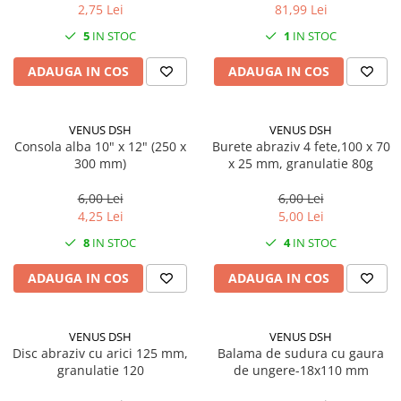
Solutii geamuri
2,75 Lei
81,99 Lei
Solutii universale
5
IN STOC
1
IN STOC
Gradina
ADAUGA IN COS
ADAUGA IN COS
Accesorii pentru gradina
Aparate pentru stropit gradina
VENUS DSH
VENUS DSH
Articole antidaunatori gradina
Consola alba 10" x 12" (250 x
Burete abraziv 4 fete,100 x 70
Aspersoare
300 mm)
x 25 mm, granulatie 80g
Furtunuri gradinarit
6,00 Lei
6,00 Lei
4,25 Lei
5,00 Lei
Ghivece si suporturi
8
IN STOC
4
IN STOC
Gratare
Hamace si leagane
ADAUGA IN COS
ADAUGA IN COS
Lampi solare
Leagane copii
VENUS DSH
VENUS DSH
Disc abraziv cu arici 125 mm,
Balama de sudura cu gaura
Lopeti si unelte deszapezit
granulatie 120
de ungere-18x110 mm
Mobilier gradina