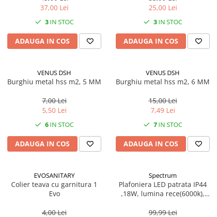
37,00 Lei
25,00 Lei
CRACIUN
3
IN STOC
3
IN STOC
Accesorii decorative
Caciuli
ADAUGA IN COS
ADAUGA IN COS
Figurine si decoratiuni Craciun
Globuri
VENUS DSH
VENUS DSH
Burghiu metal hss m2, 5 MM
Burghiu metal hss m2, 6 MM
Instalatii de Craciun
Lumanari si candele
7,00 Lei
15,00 Lei
5,50 Lei
7,49 Lei
Suporturi lumanari
6
IN STOC
7
IN STOC
Curatenie
Cosuri de gunoi
ADAUGA IN COS
ADAUGA IN COS
Maturi, Mopuri si galeti
Prosoape de hartie si servetele
EVOSANITARY
Spectrum
Colier teava cu garnitura 1
Plafoniera LED patrata IP44
Saci gunoi
Evo
,18W, lumina rece(6000k),
Servetele umede
1250lm
4,00 Lei
99,99 Lei