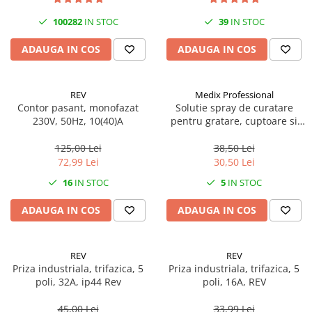
Becuri
Prize
100282
IN STOC
39
IN STOC
Sanitare
ADAUGA IN COS
ADAUGA IN COS
Sarma constructii
Scule, unelte si masini
REV
Medix Professional
Sfoara si franghii
Contor pasant, monofazat
Solutie spray de curatare
230V, 50Hz, 10(40)A
pentru gratare, cuptoare si
Suruburi, dibluri si accesorii
aragazuri, 800 ml, Medix
prindere
Professional
125,00 Lei
38,50 Lei
Corpuri de iluminat
72,99 Lei
30,50 Lei
Aplice si plafoniere
16
IN STOC
5
IN STOC
Lustre si pendule
ADAUGA IN COS
ADAUGA IN COS
Spoturi
Accesorii corpuri de iluminat
REV
REV
Lampi de veghe copii
Priza industriala, trifazica, 5
Priza industriala, trifazica, 5
poli, 32A, ip44 Rev
poli, 16A, REV
Proiectoare
Veioze si lampi
45,00 Lei
33,99 Lei