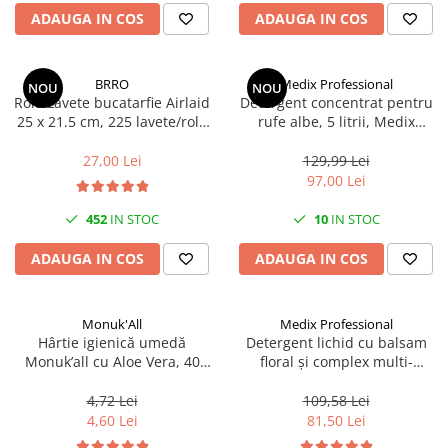
Articole organizare
ADAUGA IN COS
ADAUGA IN COS
Articole Sportive
Cutii postale
BRRO
Medix Professional
NOU
NOU
Electronice si electrocasnice
Rola Lavete bucatarfie Airlaid
Detergent concentrat pentru
25 x 21.5 cm, 225 lavete/rola
rufe albe, 5 litrii, Medix
Incalzire si racire
Brro
Professional
Usi si porti
27,00 Lei
129,99 Lei
97,00 Lei
Constructii
Accesorii gips carton
452
IN STOC
10
IN STOC
Accesorii gresie si faianta
ADAUGA IN COS
ADAUGA IN COS
Accesorii pentru faianta, gresie si
mozaicuri
Monuk'All
Medix Professional
Accesorii polizare si slefuire
Hârtie igienică umedă
Detergent lichid cu balsam
Accesorii vopsire si tencuire
Monuk’all cu Aloe Vera, 40
floral și complex multi-
buc, biodegradabilă, fără
enzimatic 5L, Medix
Benzi
alcool
Professional
4,72 Lei
109,58 Lei
Materiale electrice
4,60 Lei
81,50 Lei