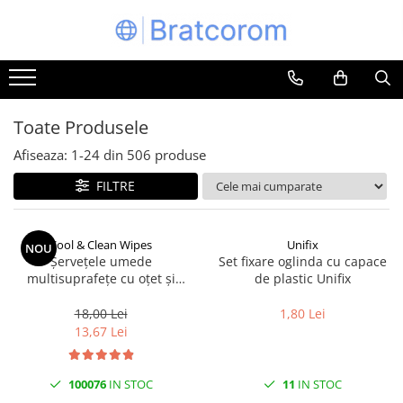
Toate Produsele
Articole animale
Adapatoare animale
Toate Produsele
Hrana pentru animale
Afiseaza:
1-
24
din
506
produse
Hrana pentru caini
FILTRE
Hrana pentru pisici
Produse igiena externa animale
Cool & Clean Wipes
Unifix
NOU
Auto
Șervețele umede
Set fixare oglinda cu capace
Bucatarii de vara Tuozi
multisuprafețe cu oțet și
de plastic Unifix
bicarbonat 100 buc | Cool &
Casa
Clean
18,00 Lei
1,80 Lei
Articole ambalare
13,67 Lei
Articole bucatarie
Articole mobila
100076
IN STOC
11
IN STOC