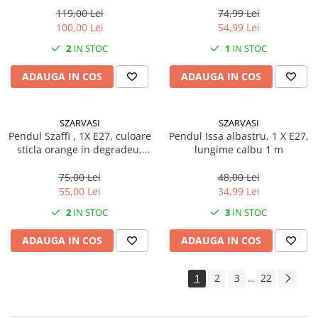
Pachet curățenie
119,00 Lei
74,99 Lei
100,00 Lei
54,99 Lei
Sapun de maini profesional
2
IN STOC
1
IN STOC
Sisteme de dozaj profesionale
Solutii curatenie super
ADAUGA IN COS
ADAUGA IN COS
concentrate
Solutii de curatenie profesionale
SZARVASI
SZARVASI
Pentru sticla si suprafete fine
Pendul Szaffi , 1X E27, culoare
Pendul Issa albastru, 1 X E27,
sticla orange in degradeu,
lungime calbu 1 m
Pentru toaleta si wc
lungime cablu 1,2m
Pentru toate suprafetele
75,00 Lei
48,00 Lei
Solutii pentru suprafetele din lemn
55,00 Lei
34,99 Lei
Solutii specializate
2
IN STOC
3
IN STOC
Solutii profesionale pentru
ADAUGA IN COS
ADAUGA IN COS
bucatarie
Solutii professionale pentru
spalatorii auto
1
2
3
22
...