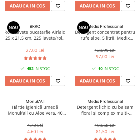
Articole organizare
ADAUGA IN COS
ADAUGA IN COS
Articole Sportive
Cutii postale
BRRO
Medix Professional
NOU
NOU
Electronice si electrocasnice
Rola Lavete bucatarfie Airlaid
Detergent concentrat pentru
25 x 21.5 cm, 225 lavete/rola
rufe albe, 5 litrii, Medix
Incalzire si racire
Brro
Professional
Usi si porti
27,00 Lei
129,99 Lei
97,00 Lei
Constructii
Accesorii gips carton
452
IN STOC
10
IN STOC
Accesorii gresie si faianta
ADAUGA IN COS
ADAUGA IN COS
Accesorii pentru faianta, gresie si
mozaicuri
Monuk'All
Medix Professional
Accesorii polizare si slefuire
Hârtie igienică umedă
Detergent lichid cu balsam
Accesorii vopsire si tencuire
Monuk’all cu Aloe Vera, 40
floral și complex multi-
buc, biodegradabilă, fără
enzimatic 5L, Medix
Benzi
alcool
Professional
4,72 Lei
109,58 Lei
Materiale electrice
4,60 Lei
81,50 Lei