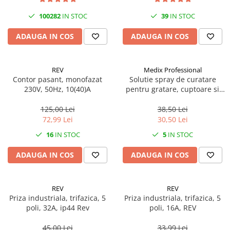
Becuri
Prize
100282
IN STOC
39
IN STOC
Sanitare
ADAUGA IN COS
ADAUGA IN COS
Sarma constructii
Scule, unelte si masini
REV
Medix Professional
Sfoara si franghii
Contor pasant, monofazat
Solutie spray de curatare
230V, 50Hz, 10(40)A
pentru gratare, cuptoare si
Suruburi, dibluri si accesorii
aragazuri, 800 ml, Medix
prindere
Professional
125,00 Lei
38,50 Lei
Corpuri de iluminat
72,99 Lei
30,50 Lei
Aplice si plafoniere
16
IN STOC
5
IN STOC
Lustre si pendule
ADAUGA IN COS
ADAUGA IN COS
Spoturi
Accesorii corpuri de iluminat
REV
REV
Lampi de veghe copii
Priza industriala, trifazica, 5
Priza industriala, trifazica, 5
poli, 32A, ip44 Rev
poli, 16A, REV
Proiectoare
Veioze si lampi
45,00 Lei
33,99 Lei