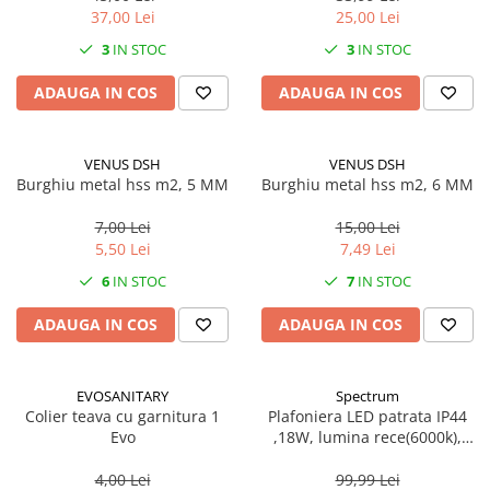
37,00 Lei
25,00 Lei
CRACIUN
3
IN STOC
3
IN STOC
Accesorii decorative
Caciuli
ADAUGA IN COS
ADAUGA IN COS
Figurine si decoratiuni Craciun
Globuri
VENUS DSH
VENUS DSH
Burghiu metal hss m2, 5 MM
Burghiu metal hss m2, 6 MM
Instalatii de Craciun
Lumanari si candele
7,00 Lei
15,00 Lei
5,50 Lei
7,49 Lei
Suporturi lumanari
6
IN STOC
7
IN STOC
Curatenie
Cosuri de gunoi
ADAUGA IN COS
ADAUGA IN COS
Maturi, Mopuri si galeti
Prosoape de hartie si servetele
EVOSANITARY
Spectrum
Colier teava cu garnitura 1
Plafoniera LED patrata IP44
Saci gunoi
Evo
,18W, lumina rece(6000k),
Servetele umede
1250lm
4,00 Lei
99,99 Lei