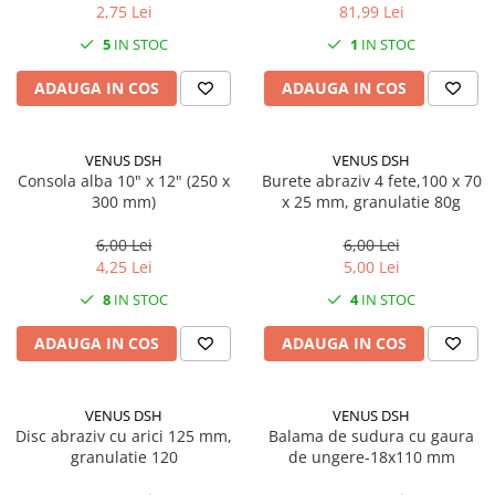
Solutii geamuri
2,75 Lei
81,99 Lei
Solutii universale
5
IN STOC
1
IN STOC
Gradina
ADAUGA IN COS
ADAUGA IN COS
Accesorii pentru gradina
Aparate pentru stropit gradina
VENUS DSH
VENUS DSH
Articole antidaunatori gradina
Consola alba 10" x 12" (250 x
Burete abraziv 4 fete,100 x 70
Aspersoare
300 mm)
x 25 mm, granulatie 80g
Furtunuri gradinarit
6,00 Lei
6,00 Lei
4,25 Lei
5,00 Lei
Ghivece si suporturi
8
IN STOC
4
IN STOC
Gratare
Hamace si leagane
ADAUGA IN COS
ADAUGA IN COS
Lampi solare
Leagane copii
VENUS DSH
VENUS DSH
Disc abraziv cu arici 125 mm,
Balama de sudura cu gaura
Lopeti si unelte deszapezit
granulatie 120
de ungere-18x110 mm
Mobilier gradina