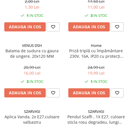
2,00 Lei
17,50 Lei
Mufe si conectori irigare
1,30 Lei
11,00 Lei
Panouri si elemente gard
1
IN STOC
3
IN STOC
Pavaje si borduri
ADAUGA IN COS
ADAUGA IN COS
Programatoare stropire
Sere si solarii
VENUS DSH
Home
Termometre Meteo
Balama de sudura cu gaura
Priză triplă cu împământare
de ungere, 20x120 MM
230V, 16A, IP20 cu protecție
Umbrele si pavilioane gradina
copii
Unelte gradinarit
20,99 Lei
24,99 Lei
16,00 Lei
19,99 Lei
HoReCa
3
IN STOC
1
IN STOC
Balsam de rufe profesional
Detergenti de vase profesionali
ADAUGA IN COS
ADAUGA IN COS
Pentru masini de spalat si polish
Pentru spalare manuala
SZARVASI
SZARVASI
Detergenti lichizi profesionali
Aplica Vanda, 2x E27,culoare
Pendul Szaffi , 1X E27, culoare
valbastru
sticla rosu degradeu, lungime
Igiena si Ingrijire personala
cablu 1,2m