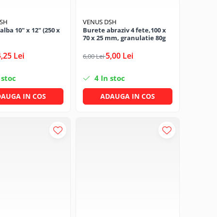
DSH
VENUS DSH
alba 10" x 12" (250 x
Burete abraziv 4 fete,100 x
70 x 25 mm, granulatie 80g
4,25 Lei
5,00 Lei
6,00 Lei
 stoc
4
In stoc
AUGA IN COS
ADAUGA IN COS