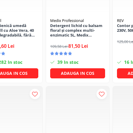
l
Medix Professional
REV
gienică umedă
Detergent lichid cu balsam
Contor 
l cu Aloe Vera, 40
floral și complex multi-
230V, 50
degradabilă, fără
enzimatic 5L, Medix
Professional
125,00 L
,60 Lei
81,50 Lei
109,58 Lei
282
In stoc
39
In stoc
16
I
AUGA IN COS
ADAUGA IN COS
AD