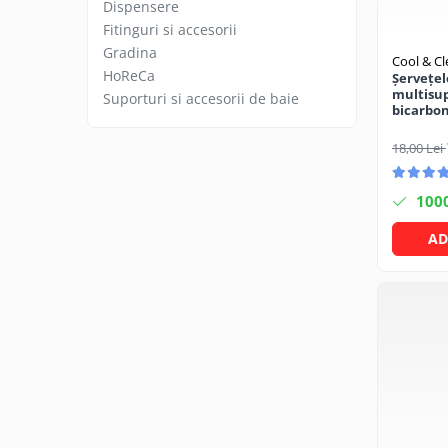
Articole organizare
Dispensere
Fitinguri si accesorii
Articole Sportive
Gradina
Cool & C
Cutii postale
HoReCa
Șervețe
Electronice si electrocasnice
multisup
Suporturi si accesorii de baie
bicarbon
Incalzire si racire
Clean
18,00 Lei
Usi si porti
Constructii
100
Accesorii gips carton
AD
Accesorii gresie si faianta
Accesorii pentru faianta, gresie si
mozaicuri
Accesorii polizare si slefuire
Accesorii vopsire si tencuire
Benzi
Materiale electrice