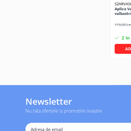
SZARVAS
Pachet curățenie
Aplica V
Sapun de maini profesional
valbastr
Sisteme de dozaj profesionale
119,00 Le
Solutii curatenie super
concentrate
2
In
Solutii de curatenie profesionale
AD
Pentru sticla si suprafete fine
Pentru toaleta si wc
Pentru toate suprafetele
Solutii pentru suprafetele din lemn
Solutii specializate
Solutii profesionale pentru
Newsletter
bucatarie
Solutii professionale pentru
Nu rata ofertele si promotiile noastre
spalatorii auto