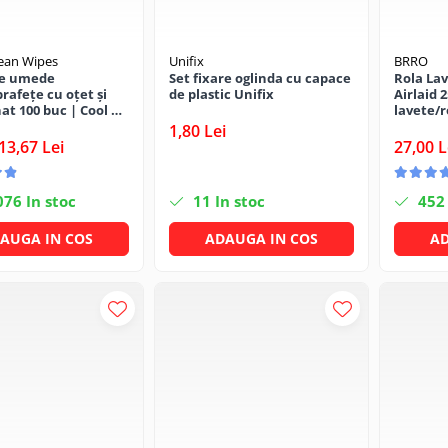
lean Wipes
Unifix
BRRO
le umede
Set fixare oglinda cu capace
Rola Lav
rafețe cu oțet și
de plastic Unifix
Airlaid 2
at 100 buc | Cool &
lavete/r
1,80 Lei
13,67 Lei
27,00 L
076
In stoc
11
In stoc
452
AUGA IN COS
ADAUGA IN COS
AD