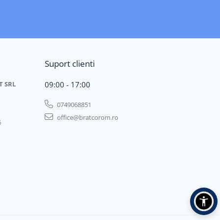
Suport clienti
T SRL
09:00 - 17:00
0749068851
office@bratcorom.ro
6