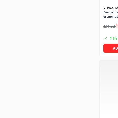
Mufe si conectori irigare
VENUS D
Panouri si elemente gard
Disc abr
granulat
Pavaje si borduri
1
2,00 Lei
Programatoare stropire
Sere si solarii
1
In
Termometre Meteo
AD
Umbrele si pavilioane gradina
Unelte gradinarit
HoReCa
Balsam de rufe profesional
Detergenti de vase profesionali
Pentru masini de spalat si polish
Pentru spalare manuala
Detergenti lichizi profesionali
Igiena si Ingrijire personala