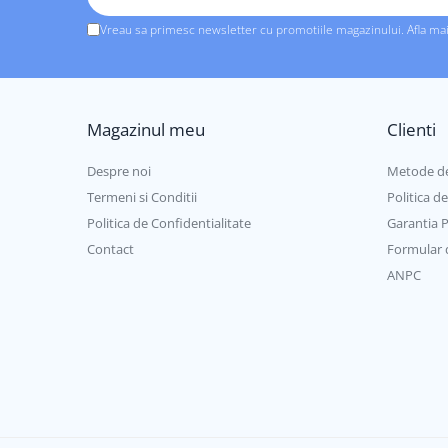
Vreau sa primesc newsletter cu promotiile magazinului. Afla ma
Magazinul meu
Clienti
Despre noi
Metode de
Termeni si Conditii
Politica d
Politica de Confidentialitate
Garantia 
Contact
Formular 
ANPC