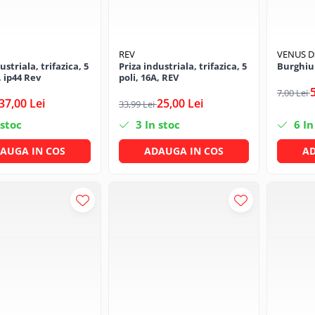
REV
VENUS 
ustriala, trifazica, 5
Priza industriala, trifazica, 5
Burghiu
, ip44 Rev
poli, 16A, REV
7,00 Lei
37,00 Lei
25,00 Lei
33,99 Lei
 stoc
3
In stoc
6
In
AUGA IN COS
ADAUGA IN COS
AD