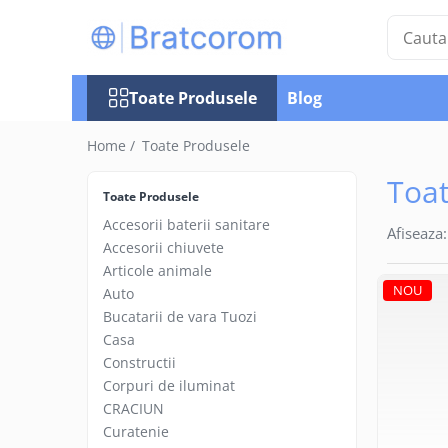
Toate Produsele
Toate Produsele
Blog
Articole animale
Adapatoare animale
Home /
Toate Produsele
Hrana pentru animale
Toat
Hrana pentru caini
Toate Produsele
Hrana pentru pisici
Accesorii baterii sanitare
Afiseaza:
Produse igiena externa animale
Accesorii chiuvete
Articole animale
Auto
NOU
Auto
Bucatarii de vara Tuozi
Bucatarii de vara Tuozi
Casa
Casa
Articole ambalare
Constructii
Corpuri de iluminat
Articole bucatarie
CRACIUN
Articole mobila
Curatenie