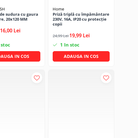
DSH
Home
de sudura cu gaura
Priză triplă cu împământare
re, 20x120 MM
230V, 16A, IP20 cu protecție
copii
16,00 Lei
19,99 Lei
24,99 Lei
 stoc
1
In stoc
AUGA IN COS
ADAUGA IN COS