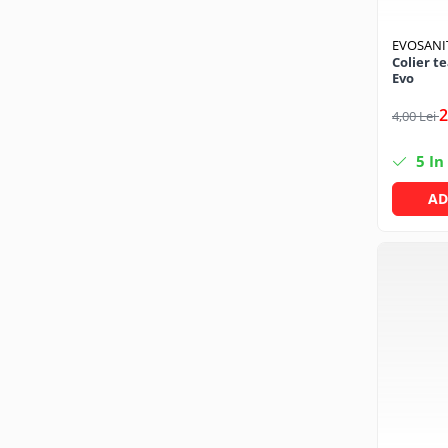
Solutii geamuri
Solutii universale
EVOSANI
Gradina
Colier t
Evo
Accesorii pentru gradina
2
4,00 Lei
Aparate pentru stropit gradina
Articole antidaunatori gradina
5
In
Aspersoare
AD
Furtunuri gradinarit
Ghivece si suporturi
Gratare
Hamace si leagane
Lampi solare
Leagane copii
Lopeti si unelte deszapezit
Mobilier gradina