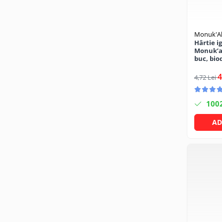
Becuri
Prize
Sanitare
Monuk'Al
Sarma constructii
Hârtie i
Monuk’al
Scule, unelte si masini
buc, bio
alcool
Sfoara si franghii
4
4,72 Lei
Suruburi, dibluri si accesorii
prindere
100
Corpuri de iluminat
AD
Aplice si plafoniere
Lustre si pendule
Spoturi
Accesorii corpuri de iluminat
Lampi de veghe copii
Proiectoare
Veioze si lampi