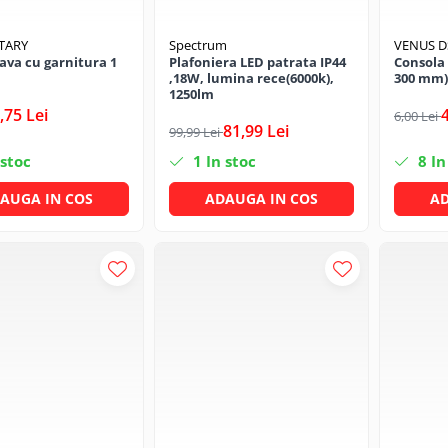
TARY
Spectrum
VENUS 
eava cu garnitura 1
Plafoniera LED patrata IP44
Consola 
,18W, lumina rece(6000k),
300 mm)
1250lm
,75 Lei
6,00 Lei
81,99 Lei
99,99 Lei
 stoc
1
In stoc
8
In
AUGA IN COS
ADAUGA IN COS
AD