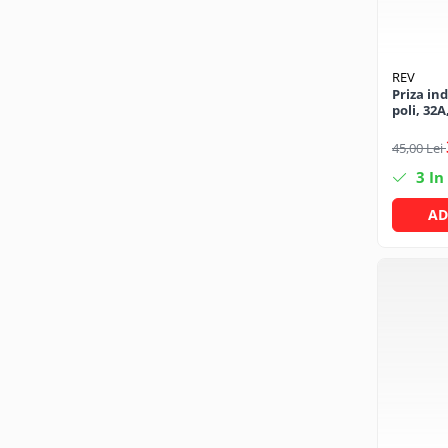
CRACIUN
Accesorii decorative
REV
Caciuli
Priza ind
poli, 32A
Figurine si decoratiuni Craciun
Globuri
45,00 Lei
Instalatii de Craciun
3
In
Lumanari si candele
AD
Suporturi lumanari
Curatenie
Cosuri de gunoi
Maturi, Mopuri si galeti
Prosoape de hartie si servetele
Saci gunoi
Servetele umede