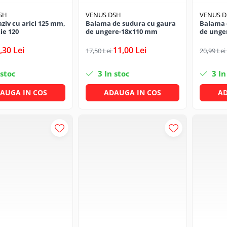
SH
VENUS DSH
VENUS 
aziv cu arici 125 mm,
Balama de sudura cu gaura
Balama 
ie 120
de ungere-18x110 mm
de unge
,30 Lei
11,00 Lei
17,50 Lei
20,99 Lei
 stoc
3
In stoc
3
In
AUGA IN COS
ADAUGA IN COS
AD