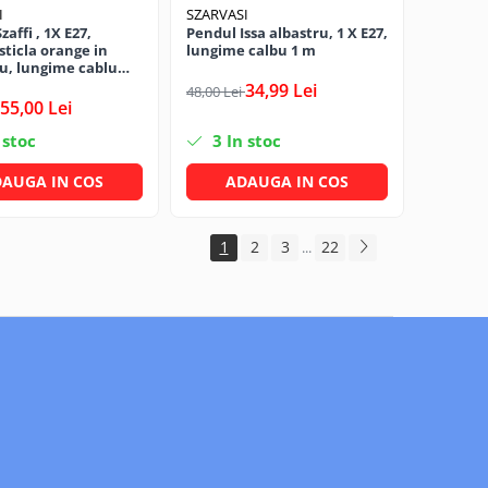
I
SZARVASI
affi , 1X E27,
Pendul Issa albastru, 1 X E27,
sticla orange in
lungime calbu 1 m
u, lungime cablu
34,99 Lei
48,00 Lei
55,00 Lei
 stoc
3
In stoc
AUGA IN COS
ADAUGA IN COS
1
2
3
22
...