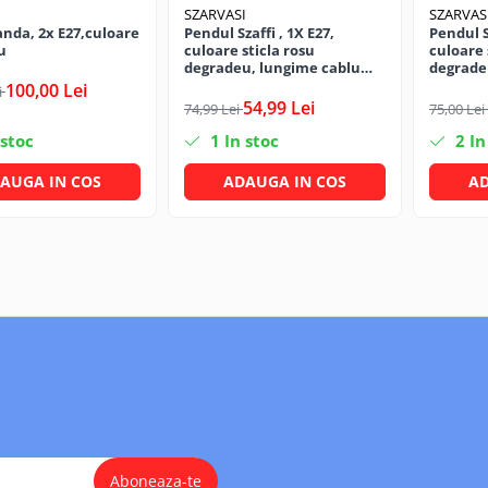
I
SZARVASI
SZARVAS
anda, 2x E27,culoare
Pendul Szaffi , 1X E27,
Pendul Sz
u
culoare sticla rosu
culoare 
degradeu, lungime cablu
degrade
1,2m
1,2m
100,00 Lei
i
54,99 Lei
74,99 Lei
75,00 Lei
 stoc
1
In stoc
2
In
AUGA IN COS
ADAUGA IN COS
AD