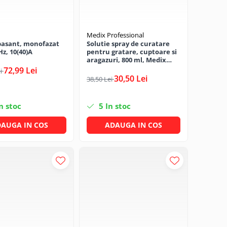
Medix Professional
pasant, monofazat
Solutie spray de curatare
Hz, 10(40)A
pentru gratare, cuptoare si
aragazuri, 800 ml, Medix
Professional
72,99 Lei
ei
30,50 Lei
38,50 Lei
n stoc
5
In stoc
AUGA IN COS
ADAUGA IN COS