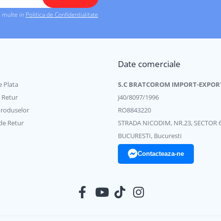
i multe in
Politica de Confidentialitate
Date comerciale
 Plata
S.C BRATCOROM IMPORT-EXPOR
e Retur
J40/8097/1996
Produselor
RO8843220
de Retur
STRADA NICODIM, NR.23, SECTOR 
BUCURESTI, Bucuresti
Contacteaza-ne