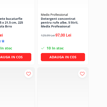
Medix Professional
ete bucatarfie
Detergent concentrat
5 x 21.5 cm, 225
pentru rufe albe, 5 litrii,
ola Brro
Medix Professional
ei
97,00 Lei
129,99 Lei
In stoc
10
In stoc
AUGA IN COS
ADAUGA IN COS