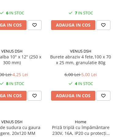
6
IN STOC
7
IN STOC
GA IN COS
ADAUGA IN COS
VENUS DSH
VENUS DSH
alba 10" x 12" (250 x
Burete abraziv 4 fete,100 x 70
300 mm)
x 25 mm, granulatie 80g
00 Lei
4,25 Lei
6,00 Lei
5,00 Lei
8
IN STOC
4
IN STOC
GA IN COS
ADAUGA IN COS
VENUS DSH
Home
de sudura cu gaura
Priză triplă cu împământare
gere, 20x120 MM
230V, 16A, IP20 cu protecție