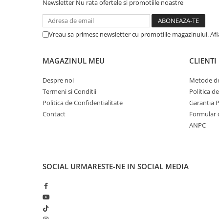
Solutii geamuri
Newsletter
Nu rata ofertele si promotiile noastre
Solutii universale
Gradina
Vreau sa primesc newsletter cu promotiile magazinului. Af
Accesorii pentru gradina
Aparate pentru stropit gradina
MAGAZINUL MEU
CLIENTI
Articole antidaunatori gradina
Despre noi
Metode de
Aspersoare
Termeni si Conditii
Politica d
Politica de Confidentialitate
Garantia 
Furtunuri gradinarit
Contact
Formular 
Ghivece si suporturi
ANPC
Gratare
Hamace si leagane
Lampi solare
SOCIAL
URMARESTE-NE IN SOCIAL MEDIA
Leagane copii
Lopeti si unelte deszapezit
Mobilier gradina