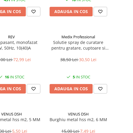
GA IN COS
ADAUGA IN COS
REV
Medix Professional
 pasant, monofazat
Solutie spray de curatare
V, 50Hz, 10(40)A
pentru gratare, cuptoare si
aragazuri, 800 ml, Medix
Professional
,00 Lei
72,99 Lei
38,50 Lei
30,50 Lei
16
IN STOC
5
IN STOC
GA IN COS
ADAUGA IN COS
VENUS DSH
VENUS DSH
 metal hss m2, 5 MM
Burghiu metal hss m2, 6 MM
00 Lei
5,50 Lei
15,00 Lei
7,49 Lei