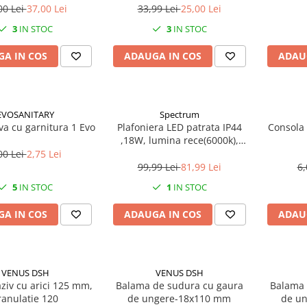
00 Lei
37,00 Lei
33,99 Lei
25,00 Lei
3
IN STOC
3
IN STOC
A IN COS
ADAUGA IN COS
ADAU
EVOSANITARY
Spectrum
ava cu garnitura 1 Evo
Plafoniera LED patrata IP44
Consola 
,18W, lumina rece(6000k),
1250lm
00 Lei
2,75 Lei
99,99 Lei
81,99 Lei
6,
5
IN STOC
1
IN STOC
A IN COS
ADAUGA IN COS
ADAU
VENUS DSH
VENUS DSH
ziv cu arici 125 mm,
Balama de sudura cu gaura
Balama 
ranulatie 120
de ungere-18x110 mm
de un