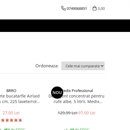
0749068851
0,00
Ordoneaza:
BRRO
Medix Professional
NOU
te bucatarfie Airlaid
Detergent concentrat pentru
5 cm, 225 lavete/rola
rufe albe, 5 litrii, Medix
Brro
Professional
27,00 Lei
129,99 Lei
97,00 Lei
451
IN STOC
10
IN STOC