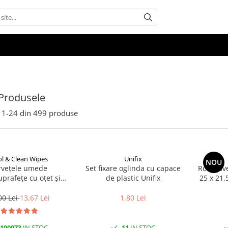
Produsele
1-
24
din
499
produse
l & Clean Wipes
Unifix
NOU
rvețele umede
Set fixare oglinda cu capace
Rola Lave
uprafețe cu oțet și
de plastic Unifix
25 x 21.
at 100 buc | Cool &
Clean
00 Lei
13,67 Lei
1,80 Lei
100073
IN STOC
11
IN STOC