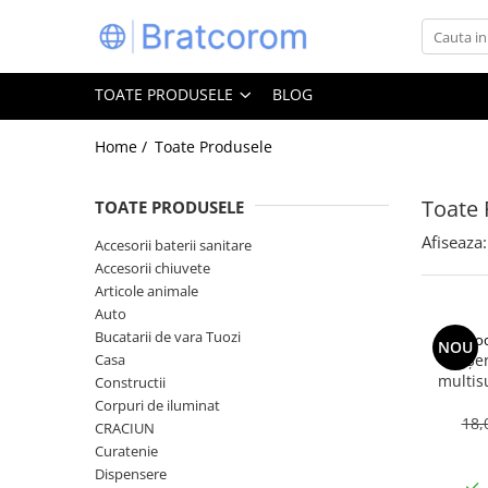
Toate Produsele
TOATE PRODUSELE
BLOG
Articole animale
Adapatoare animale
Home /
Toate Produsele
Hrana pentru animale
Toate 
TOATE PRODUSELE
Hrana pentru caini
Hrana pentru pisici
Afiseaza:
Accesorii baterii sanitare
Accesorii chiuvete
Produse igiena externa animale
Articole animale
Auto
Auto
Bucatarii de vara Tuozi
Bucatarii de vara Tuozi
Coo
NOU
Casa
Casa
Șe
multis
Constructii
Articole ambalare
bicarbon
Corpuri de iluminat
Articole bucatarie
18,
CRACIUN
Curatenie
Articole mobila
Dispensere