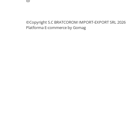
Mufe si conectori irigare
Panouri si elemente gard
Pavaje si borduri
©Copyright S.C BRATCOROM IMPORT-EXPORT SRL 2026
Platforma E-commerce by Gomag
Programatoare stropire
Sere si solarii
Termometre Meteo
Umbrele si pavilioane gradina
Unelte gradinarit
HoReCa
Balsam de rufe profesional
Detergenti de vase profesionali
Pentru masini de spalat si polish
Pentru spalare manuala
Detergenti lichizi profesionali
Igiena si Ingrijire personala