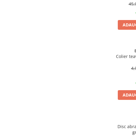
Becuri
45,
Prize
Sanitare
ADAUG
Sarma constructii
Scule, unelte si masini
Sfoara si franghii
Suruburi, dibluri si accesorii
Colier te
prindere
4,
Corpuri de iluminat
Aplice si plafoniere
Lustre si pendule
ADAUG
Spoturi
Accesorii corpuri de iluminat
Lampi de veghe copii
Proiectoare
Disc abra
g
Veioze si lampi