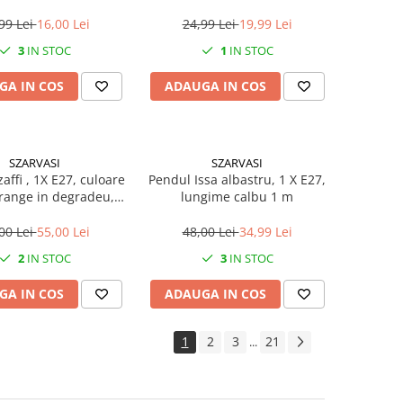
copii
99 Lei
16,00 Lei
24,99 Lei
19,99 Lei
3
IN STOC
1
IN STOC
GA IN COS
ADAUGA IN COS
SZARVASI
SZARVASI
affi , 1X E27, culoare
Pendul Issa albastru, 1 X E27,
orange in degradeu,
lungime calbu 1 m
gime cablu 1,2m
00 Lei
55,00 Lei
48,00 Lei
34,99 Lei
2
IN STOC
3
IN STOC
GA IN COS
ADAUGA IN COS
1
2
3
21
...