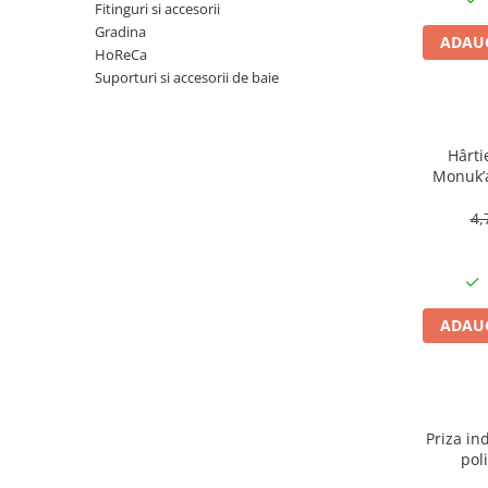
Articole organizare
Fitinguri si accesorii
Gradina
Articole Sportive
ADAUG
HoReCa
Cutii postale
Suporturi si accesorii de baie
Electronice si electrocasnice
Incalzire si racire
Hârti
Usi si porti
Monuk’a
buc, bi
Constructii
4,
Accesorii gips carton
Accesorii gresie si faianta
Accesorii pentru faianta, gresie si
mozaicuri
ADAUG
Accesorii polizare si slefuire
Accesorii vopsire si tencuire
Benzi
Priza ind
Materiale electrice
pol