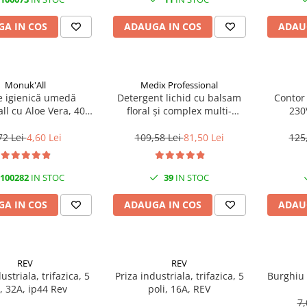
A IN COS
ADAUGA IN COS
ADAU
Monuk'All
Medix Professional
e igienică umedă
Detergent lichid cu balsam
Contor
ll cu Aloe Vera, 40
floral și complex multi-
230
odegradabilă, fără
enzimatic 5L, Medix
alcool
Professional
72 Lei
4,60 Lei
109,58 Lei
81,50 Lei
125
100282
IN STOC
39
IN STOC
A IN COS
ADAUGA IN COS
ADAU
REV
REV
ustriala, trifazica, 5
Priza industriala, trifazica, 5
Burghiu
i, 32A, ip44 Rev
poli, 16A, REV
7,