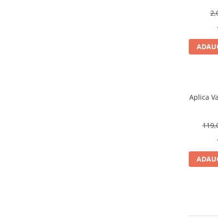
CRACIUN
2,
Accesorii decorative
Caciuli
ADAUG
Figurine si decoratiuni Craciun
Globuri
Instalatii de Craciun
Aplica V
Lumanari si candele
Suporturi lumanari
119,
Curatenie
Cosuri de gunoi
Maturi, Mopuri si galeti
ADAUG
Prosoape de hartie si servetele
Saci gunoi
Servetele umede