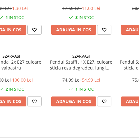
00 Lei
1,30 Lei
17,50 Lei
11,00 Lei
20,
1
IN STOC
3
IN STOC
A IN COS
ADAUGA IN COS
ADAU
SZARVASI
SZARVASI
anda, 2x E27,culoare
Pendul Szaffi , 1X E27, culoare
Pendul Sz
valbastru
sticla rosu degradeu, lungime
sticla 
cablu 1,2m
lun
00 Lei
100,00 Lei
74,99 Lei
54,99 Lei
75,
2
IN STOC
1
IN STOC
A IN COS
ADAUGA IN COS
ADAU