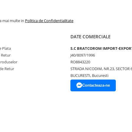
la mai multe in
Politica de Confidentialitate
DATE COMERCIALE
 Plata
S.C BRATCOROM IMPORT-EXPOR
e Retur
J40/8097/1996
Produselor
RO8843220
de Retur
STRADA NICODIM, NR.23, SECTOR 
BUCURESTI, Bucuresti
Contacteaza-ne