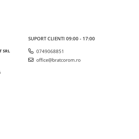
SUPORT CLIENTI
09:00 - 17:00
T SRL
0749068851
office@bratcorom.ro
6