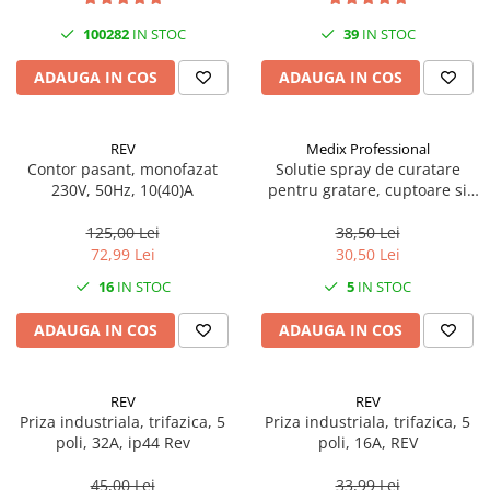
Becuri
Prize
100282
IN STOC
39
IN STOC
Sanitare
ADAUGA IN COS
ADAUGA IN COS
Sarma constructii
Scule, unelte si masini
REV
Medix Professional
Sfoara si franghii
Contor pasant, monofazat
Solutie spray de curatare
230V, 50Hz, 10(40)A
pentru gratare, cuptoare si
Suruburi, dibluri si accesorii
aragazuri, 800 ml, Medix
prindere
Professional
125,00 Lei
38,50 Lei
Corpuri de iluminat
72,99 Lei
30,50 Lei
Aplice si plafoniere
16
IN STOC
5
IN STOC
Lustre si pendule
ADAUGA IN COS
ADAUGA IN COS
Spoturi
Accesorii corpuri de iluminat
REV
REV
Lampi de veghe copii
Priza industriala, trifazica, 5
Priza industriala, trifazica, 5
poli, 32A, ip44 Rev
poli, 16A, REV
Proiectoare
Veioze si lampi
45,00 Lei
33,99 Lei