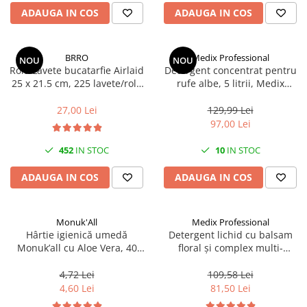
Articole organizare
ADAUGA IN COS
ADAUGA IN COS
Articole Sportive
Cutii postale
BRRO
Medix Professional
NOU
NOU
Electronice si electrocasnice
Rola Lavete bucatarfie Airlaid
Detergent concentrat pentru
25 x 21.5 cm, 225 lavete/rola
rufe albe, 5 litrii, Medix
Incalzire si racire
Brro
Professional
Usi si porti
27,00 Lei
129,99 Lei
97,00 Lei
Constructii
Accesorii gips carton
452
IN STOC
10
IN STOC
Accesorii gresie si faianta
ADAUGA IN COS
ADAUGA IN COS
Accesorii pentru faianta, gresie si
mozaicuri
Monuk'All
Medix Professional
Accesorii polizare si slefuire
Hârtie igienică umedă
Detergent lichid cu balsam
Accesorii vopsire si tencuire
Monuk’all cu Aloe Vera, 40
floral și complex multi-
buc, biodegradabilă, fără
enzimatic 5L, Medix
Benzi
alcool
Professional
4,72 Lei
109,58 Lei
Materiale electrice
4,60 Lei
81,50 Lei