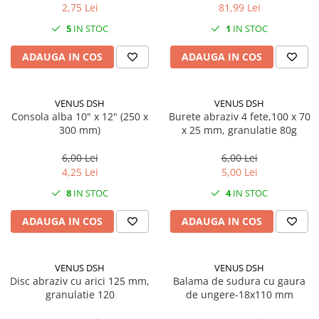
Solutii geamuri
2,75 Lei
81,99 Lei
Solutii universale
5
IN STOC
1
IN STOC
Gradina
ADAUGA IN COS
ADAUGA IN COS
Accesorii pentru gradina
Aparate pentru stropit gradina
VENUS DSH
VENUS DSH
Articole antidaunatori gradina
Consola alba 10" x 12" (250 x
Burete abraziv 4 fete,100 x 70
Aspersoare
300 mm)
x 25 mm, granulatie 80g
Furtunuri gradinarit
6,00 Lei
6,00 Lei
4,25 Lei
5,00 Lei
Ghivece si suporturi
8
IN STOC
4
IN STOC
Gratare
Hamace si leagane
ADAUGA IN COS
ADAUGA IN COS
Lampi solare
Leagane copii
VENUS DSH
VENUS DSH
Disc abraziv cu arici 125 mm,
Balama de sudura cu gaura
Lopeti si unelte deszapezit
granulatie 120
de ungere-18x110 mm
Mobilier gradina