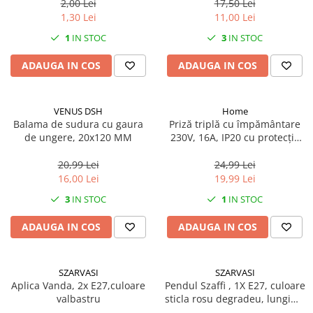
2,00 Lei
17,50 Lei
Mufe si conectori irigare
1,30 Lei
11,00 Lei
Panouri si elemente gard
1
IN STOC
3
IN STOC
Pavaje si borduri
ADAUGA IN COS
ADAUGA IN COS
Programatoare stropire
Sere si solarii
VENUS DSH
Home
Termometre Meteo
Balama de sudura cu gaura
Priză triplă cu împământare
de ungere, 20x120 MM
230V, 16A, IP20 cu protecție
Umbrele si pavilioane gradina
copii
Unelte gradinarit
20,99 Lei
24,99 Lei
16,00 Lei
19,99 Lei
HoReCa
3
IN STOC
1
IN STOC
Balsam de rufe profesional
Detergenti de vase profesionali
ADAUGA IN COS
ADAUGA IN COS
Pentru masini de spalat si polish
Pentru spalare manuala
SZARVASI
SZARVASI
Detergenti lichizi profesionali
Aplica Vanda, 2x E27,culoare
Pendul Szaffi , 1X E27, culoare
valbastru
sticla rosu degradeu, lungime
Igiena si Ingrijire personala
cablu 1,2m