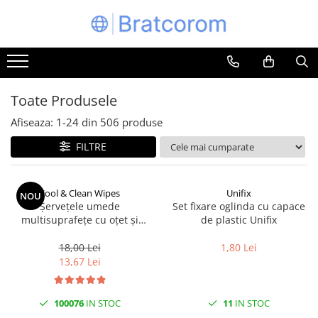
Toate Produsele
Articole animale
Adapatoare animale
Toate Produsele
Hrana pentru animale
Afiseaza:
1-
24
din
506
produse
Hrana pentru caini
FILTRE
Hrana pentru pisici
Produse igiena externa animale
Cool & Clean Wipes
Unifix
NOU
Auto
Șervețele umede
Set fixare oglinda cu capace
Bucatarii de vara Tuozi
multisuprafețe cu oțet și
de plastic Unifix
bicarbonat 100 buc | Cool &
Casa
Clean
18,00 Lei
1,80 Lei
Articole ambalare
13,67 Lei
Articole bucatarie
Articole mobila
100076
IN STOC
11
IN STOC