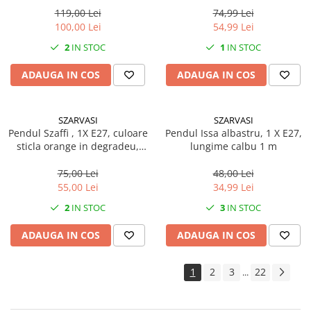
Pachet curățenie
119,00 Lei
74,99 Lei
100,00 Lei
54,99 Lei
Sapun de maini profesional
2
IN STOC
1
IN STOC
Sisteme de dozaj profesionale
Solutii curatenie super
ADAUGA IN COS
ADAUGA IN COS
concentrate
Solutii de curatenie profesionale
SZARVASI
SZARVASI
Pentru sticla si suprafete fine
Pendul Szaffi , 1X E27, culoare
Pendul Issa albastru, 1 X E27,
sticla orange in degradeu,
lungime calbu 1 m
Pentru toaleta si wc
lungime cablu 1,2m
Pentru toate suprafetele
75,00 Lei
48,00 Lei
Solutii pentru suprafetele din lemn
55,00 Lei
34,99 Lei
Solutii specializate
2
IN STOC
3
IN STOC
Solutii profesionale pentru
ADAUGA IN COS
ADAUGA IN COS
bucatarie
Solutii professionale pentru
spalatorii auto
1
2
3
22
...