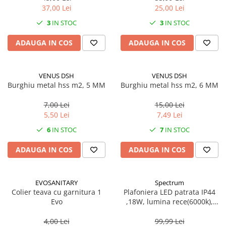
37,00 Lei
25,00 Lei
CRACIUN
3
IN STOC
3
IN STOC
Accesorii decorative
Caciuli
ADAUGA IN COS
ADAUGA IN COS
Figurine si decoratiuni Craciun
Globuri
VENUS DSH
VENUS DSH
Burghiu metal hss m2, 5 MM
Burghiu metal hss m2, 6 MM
Instalatii de Craciun
Lumanari si candele
7,00 Lei
15,00 Lei
5,50 Lei
7,49 Lei
Suporturi lumanari
6
IN STOC
7
IN STOC
Curatenie
Cosuri de gunoi
ADAUGA IN COS
ADAUGA IN COS
Maturi, Mopuri si galeti
Prosoape de hartie si servetele
EVOSANITARY
Spectrum
Colier teava cu garnitura 1
Plafoniera LED patrata IP44
Saci gunoi
Evo
,18W, lumina rece(6000k),
Servetele umede
1250lm
4,00 Lei
99,99 Lei