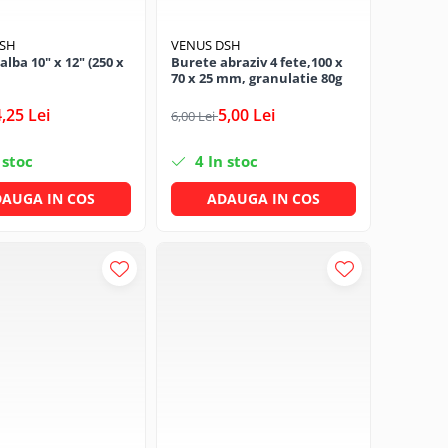
DSH
VENUS DSH
alba 10" x 12" (250 x
Burete abraziv 4 fete,100 x
70 x 25 mm, granulatie 80g
4,25 Lei
5,00 Lei
6,00 Lei
 stoc
4
In stoc
AUGA IN COS
ADAUGA IN COS