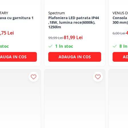
TARY
Spectrum
VENUS 
eava cu garnitura 1
Plafoniera LED patrata IP44
Consola 
,18W, lumina rece(6000k),
300 mm)
1250lm
,75 Lei
6,00 Lei
81,99 Lei
99,99 Lei
 stoc
1
In stoc
8
In
AUGA IN COS
ADAUGA IN COS
AD