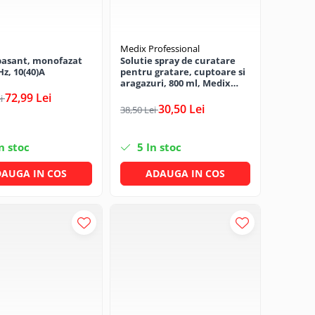
Medix Professional
pasant, monofazat
Solutie spray de curatare
Hz, 10(40)A
pentru gratare, cuptoare si
aragazuri, 800 ml, Medix
Professional
72,99 Lei
ei
30,50 Lei
38,50 Lei
n stoc
5
In stoc
AUGA IN COS
ADAUGA IN COS