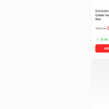
Solutii geamuri
Solutii universale
EVOSANI
Gradina
Colier t
Evo
Accesorii pentru gradina
2
4,00 Lei
Aparate pentru stropit gradina
Articole antidaunatori gradina
5
In
Aspersoare
AD
Furtunuri gradinarit
Ghivece si suporturi
Gratare
Hamace si leagane
Lampi solare
Leagane copii
Lopeti si unelte deszapezit
Mobilier gradina