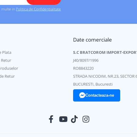
i multe in
Politica de Confidentialitate
Date comerciale
 Plata
S.C BRATCOROM IMPORT-EXPOR
e Retur
J40/8097/1996
Produselor
RO8843220
de Retur
STRADA NICODIM, NR.23, SECTOR 
BUCURESTI, Bucuresti
Contacteaza-ne