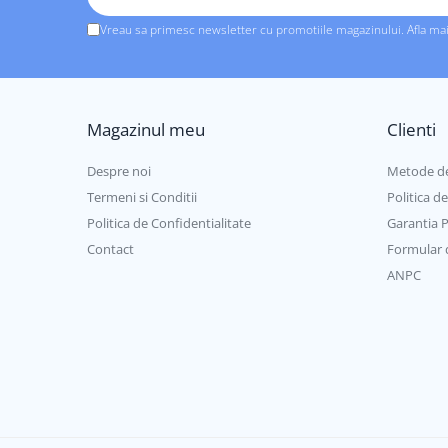
Vreau sa primesc newsletter cu promotiile magazinului. Afla ma
Magazinul meu
Clienti
Despre noi
Metode de
Termeni si Conditii
Politica d
Politica de Confidentialitate
Garantia 
Contact
Formular 
ANPC