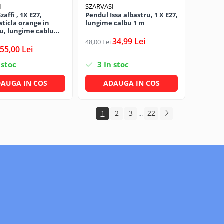
I
SZARVASI
affi , 1X E27,
Pendul Issa albastru, 1 X E27,
sticla orange in
lungime calbu 1 m
u, lungime cablu
34,99 Lei
48,00 Lei
55,00 Lei
 stoc
3
In stoc
AUGA IN COS
ADAUGA IN COS
1
2
3
22
...