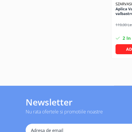
SZARVAS
Pachet curățenie
Aplica V
Sapun de maini profesional
valbastr
Sisteme de dozaj profesionale
119,00 Le
Solutii curatenie super
concentrate
2
In
Solutii de curatenie profesionale
AD
Pentru sticla si suprafete fine
Pentru toaleta si wc
Pentru toate suprafetele
Solutii pentru suprafetele din lemn
Solutii specializate
Solutii profesionale pentru
Newsletter
bucatarie
Solutii professionale pentru
Nu rata ofertele si promotiile noastre
spalatorii auto