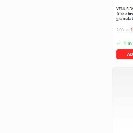
Mufe si conectori irigare
VENUS D
Panouri si elemente gard
Disc abr
granulat
Pavaje si borduri
1
2,00 Lei
Programatoare stropire
Sere si solarii
1
In
Termometre Meteo
AD
Umbrele si pavilioane gradina
Unelte gradinarit
HoReCa
Balsam de rufe profesional
Detergenti de vase profesionali
Pentru masini de spalat si polish
Pentru spalare manuala
Detergenti lichizi profesionali
Igiena si Ingrijire personala