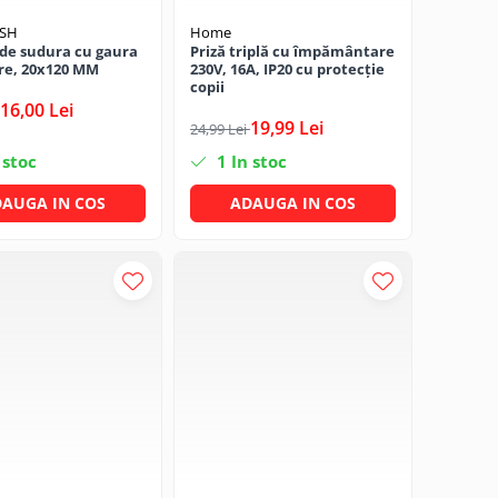
DSH
Home
de sudura cu gaura
Priză triplă cu împământare
re, 20x120 MM
230V, 16A, IP20 cu protecție
copii
16,00 Lei
19,99 Lei
24,99 Lei
 stoc
1
In stoc
AUGA IN COS
ADAUGA IN COS