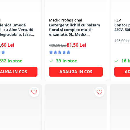
l
Medix Professional
REV
gienică umedă
Detergent lichid cu balsam
Contor 
l cu Aloe Vera, 40
floral și complex multi-
230V, 50
degradabilă, fără
enzimatic 5L, Medix
Professional
125,00 L
,60 Lei
81,50 Lei
109,58 Lei
282
In stoc
39
In stoc
16
I
AUGA IN COS
ADAUGA IN COS
AD