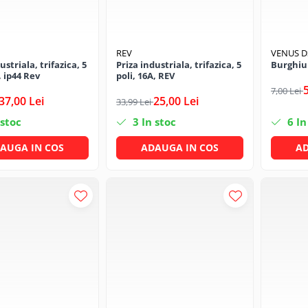
REV
VENUS 
ustriala, trifazica, 5
Priza industriala, trifazica, 5
Burghiu
, ip44 Rev
poli, 16A, REV
7,00 Lei
37,00 Lei
25,00 Lei
33,99 Lei
 stoc
3
In stoc
6
In
AUGA IN COS
ADAUGA IN COS
AD