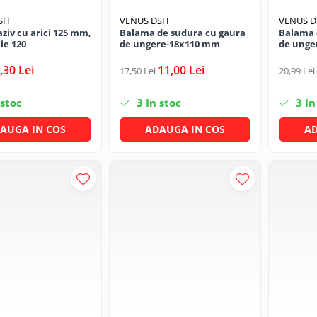
SH
VENUS DSH
VENUS 
aziv cu arici 125 mm,
Balama de sudura cu gaura
Balama 
ie 120
de ungere-18x110 mm
de unge
,30 Lei
11,00 Lei
17,50 Lei
20,99 Lei
 stoc
3
In stoc
3
In
AUGA IN COS
ADAUGA IN COS
AD