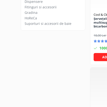
Articole organizare
Dispensere
Fitinguri si accesorii
Articole Sportive
Gradina
Cool & C
Cutii postale
HoReCa
Șervețe
Electronice si electrocasnice
multisup
Suporturi si accesorii de baie
bicarbon
Incalzire si racire
Clean
18,00 Lei
Usi si porti
Constructii
100
Accesorii gips carton
AD
Accesorii gresie si faianta
Accesorii pentru faianta, gresie si
mozaicuri
Accesorii polizare si slefuire
Accesorii vopsire si tencuire
Benzi
Materiale electrice