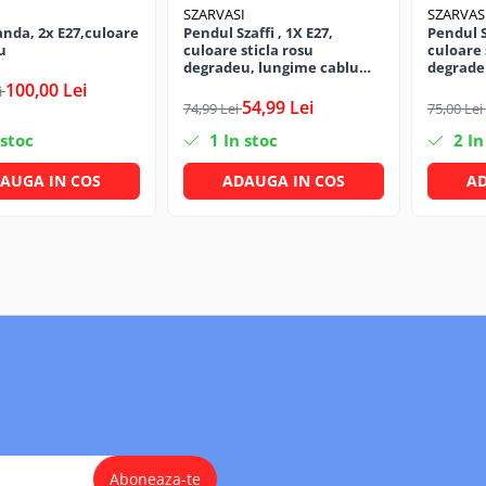
I
SZARVASI
SZARVAS
anda, 2x E27,culoare
Pendul Szaffi , 1X E27,
Pendul Sz
u
culoare sticla rosu
culoare 
degradeu, lungime cablu
degrade
1,2m
1,2m
100,00 Lei
i
54,99 Lei
74,99 Lei
75,00 Lei
 stoc
1
In stoc
2
In
AUGA IN COS
ADAUGA IN COS
AD