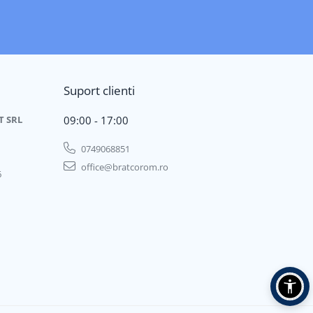
Suport clienti
T SRL
09:00 - 17:00
0749068851
office@bratcorom.ro
6