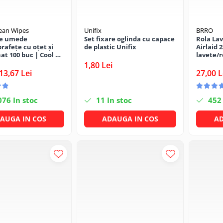
lean Wipes
Unifix
BRRO
le umede
Set fixare oglinda cu capace
Rola Lav
rafețe cu oțet și
de plastic Unifix
Airlaid 2
at 100 buc | Cool &
lavete/r
1,80 Lei
13,67 Lei
27,00 L
076
In stoc
11
In stoc
452
AUGA IN COS
ADAUGA IN COS
AD