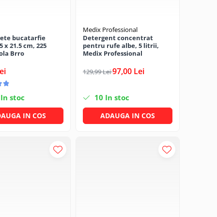
Medix Professional
ete bucatarfie
Detergent concentrat
5 x 21.5 cm, 225
pentru rufe albe, 5 litrii,
ola Brro
Medix Professional
ei
97,00 Lei
129,99 Lei
In stoc
10
In stoc
AUGA IN COS
ADAUGA IN COS