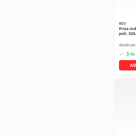
CRACIUN
Accesorii decorative
REV
Caciuli
Priza ind
poli, 32A
Figurine si decoratiuni Craciun
Globuri
45,00 Lei
Instalatii de Craciun
3
In
Lumanari si candele
AD
Suporturi lumanari
Curatenie
Cosuri de gunoi
Maturi, Mopuri si galeti
Prosoape de hartie si servetele
Saci gunoi
Servetele umede