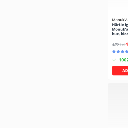
Becuri
Prize
Sanitare
Monuk'Al
Sarma constructii
Hârtie i
Monuk’al
Scule, unelte si masini
buc, bio
alcool
Sfoara si franghii
4
4,72 Lei
Suruburi, dibluri si accesorii
prindere
100
Corpuri de iluminat
AD
Aplice si plafoniere
Lustre si pendule
Spoturi
Accesorii corpuri de iluminat
Lampi de veghe copii
Proiectoare
Veioze si lampi