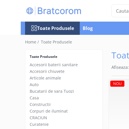
Toate Produsele
Toate Produsele
Blog
Articole animale
Adapatoare animale
Home /
Toate Produsele
Hrana pentru animale
Toat
Hrana pentru caini
Toate Produsele
Hrana pentru pisici
Accesorii baterii sanitare
Afiseaza:
Produse igiena externa animale
Accesorii chiuvete
Articole animale
Auto
NOU
Auto
Bucatarii de vara Tuozi
Bucatarii de vara Tuozi
Casa
Casa
Articole ambalare
Constructii
Corpuri de iluminat
Articole bucatarie
CRACIUN
Articole mobila
Curatenie