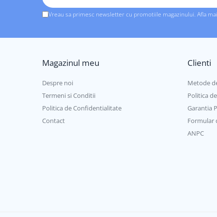
Vreau sa primesc newsletter cu promotiile magazinului. Afla ma
Magazinul meu
Clienti
Despre noi
Metode de
Termeni si Conditii
Politica d
Politica de Confidentialitate
Garantia 
Contact
Formular 
ANPC