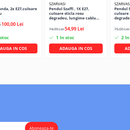
I
SZARVASI
SZARVAS
anda, 2x E27,culoare
Pendul Szaffi , 1X E27,
Pendul Sz
u
culoare sticla rosu
culoare 
degradeu, lungime cablu
degrade
1,2m
1,2m
100,00 Lei
i
54,99 Lei
74,99 Lei
75,00 Lei
 stoc
1
In stoc
2
In
AUGA IN COS
ADAUGA IN COS
AD