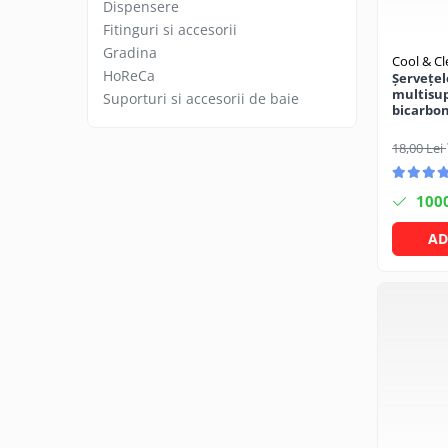
Articole organizare
Dispensere
Fitinguri si accesorii
Articole Sportive
Gradina
Cool & C
Cutii postale
HoReCa
Șervețe
Electronice si electrocasnice
multisup
Suporturi si accesorii de baie
bicarbon
Incalzire si racire
Clean
18,00 Lei
Usi si porti
Constructii
100
Accesorii gips carton
AD
Accesorii gresie si faianta
Accesorii pentru faianta, gresie si
mozaicuri
Accesorii polizare si slefuire
Accesorii vopsire si tencuire
Benzi
Materiale electrice