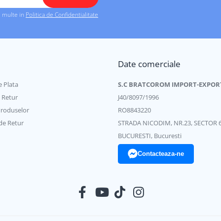
i multe in
Politica de Confidentialitate
Date comerciale
 Plata
S.C BRATCOROM IMPORT-EXPOR
e Retur
J40/8097/1996
Produselor
RO8843220
de Retur
STRADA NICODIM, NR.23, SECTOR 
BUCURESTI, Bucuresti
Contacteaza-ne