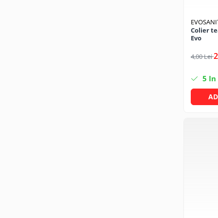
Solutii geamuri
Solutii universale
EVOSANI
Gradina
Colier t
Evo
Accesorii pentru gradina
2
4,00 Lei
Aparate pentru stropit gradina
Articole antidaunatori gradina
5
In
Aspersoare
AD
Furtunuri gradinarit
Ghivece si suporturi
Gratare
Hamace si leagane
Lampi solare
Leagane copii
Lopeti si unelte deszapezit
Mobilier gradina