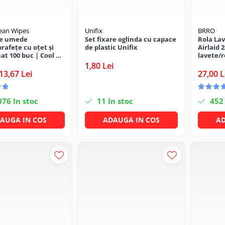
lean Wipes
Unifix
BRRO
le umede
Set fixare oglinda cu capace
Rola Lav
rafețe cu oțet și
de plastic Unifix
Airlaid 2
at 100 buc | Cool &
lavete/r
1,80 Lei
13,67 Lei
27,00 L
076
In stoc
11
In stoc
452
AUGA IN COS
ADAUGA IN COS
AD