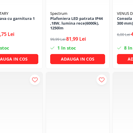
TARY
Spectrum
VENUS 
eava cu garnitura 1
Plafoniera LED patrata IP44
Consola 
,18W, lumina rece(6000k),
300 mm)
1250lm
,75 Lei
6,00 Lei
81,99 Lei
99,99 Lei
 stoc
1
In stoc
8
In
AUGA IN COS
ADAUGA IN COS
AD