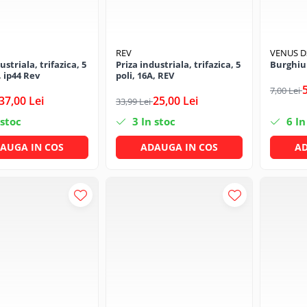
REV
VENUS 
ustriala, trifazica, 5
Priza industriala, trifazica, 5
Burghiu
, ip44 Rev
poli, 16A, REV
7,00 Lei
37,00 Lei
25,00 Lei
33,99 Lei
 stoc
3
In stoc
6
In
AUGA IN COS
ADAUGA IN COS
AD