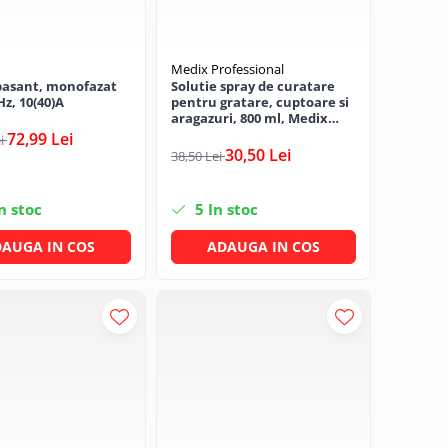
Medix Professional
pasant, monofazat
Solutie spray de curatare
Hz, 10(40)A
pentru gratare, cuptoare si
aragazuri, 800 ml, Medix
Professional
72,99 Lei
ei
30,50 Lei
38,50 Lei
n stoc
5
In stoc
AUGA IN COS
ADAUGA IN COS