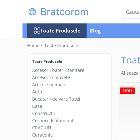
Toate Produsele
Toate Produsele
Blog
Articole animale
Adapatoare animale
Home /
Toate Produsele
Hrana pentru animale
Toat
Hrana pentru caini
Toate Produsele
Hrana pentru pisici
Accesorii baterii sanitare
Afiseaza:
Produse igiena externa animale
Accesorii chiuvete
Articole animale
Auto
NOU
Auto
Bucatarii de vara Tuozi
Bucatarii de vara Tuozi
Casa
Casa
Articole ambalare
Constructii
Corpuri de iluminat
Articole bucatarie
CRACIUN
Articole mobila
Curatenie