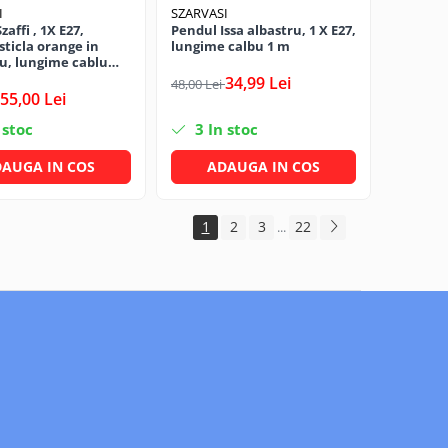
I
SZARVASI
affi , 1X E27,
Pendul Issa albastru, 1 X E27,
sticla orange in
lungime calbu 1 m
u, lungime cablu
34,99 Lei
48,00 Lei
55,00 Lei
 stoc
3
In stoc
AUGA IN COS
ADAUGA IN COS
1
2
3
22
...