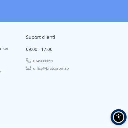
Suport clienti
T SRL
09:00 - 17:00
0749068851
office@bratcorom.ro
6