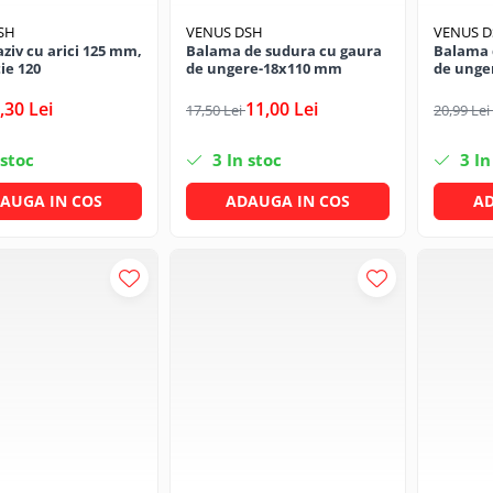
SH
VENUS DSH
VENUS 
aziv cu arici 125 mm,
Balama de sudura cu gaura
Balama 
ie 120
de ungere-18x110 mm
de unge
,30 Lei
11,00 Lei
17,50 Lei
20,99 Lei
 stoc
3
In stoc
3
In
AUGA IN COS
ADAUGA IN COS
AD