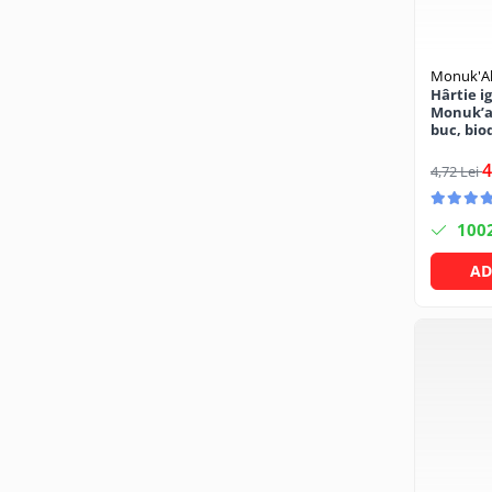
Becuri
Prize
Sanitare
Monuk'Al
Sarma constructii
Hârtie i
Monuk’al
Scule, unelte si masini
buc, bio
alcool
Sfoara si franghii
4
4,72 Lei
Suruburi, dibluri si accesorii
prindere
100
Corpuri de iluminat
AD
Aplice si plafoniere
Lustre si pendule
Spoturi
Accesorii corpuri de iluminat
Lampi de veghe copii
Proiectoare
Veioze si lampi