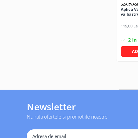
SZARVAS
Pachet curățenie
Aplica V
Sapun de maini profesional
valbastr
Sisteme de dozaj profesionale
119,00 Le
Solutii curatenie super
concentrate
2
In
Solutii de curatenie profesionale
AD
Pentru sticla si suprafete fine
Pentru toaleta si wc
Pentru toate suprafetele
Solutii pentru suprafetele din lemn
Solutii specializate
Solutii profesionale pentru
Newsletter
bucatarie
Solutii professionale pentru
Nu rata ofertele si promotiile noastre
spalatorii auto