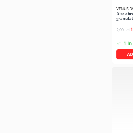
Mufe si conectori irigare
VENUS D
Panouri si elemente gard
Disc abr
granulat
Pavaje si borduri
1
2,00 Lei
Programatoare stropire
Sere si solarii
1
In
Termometre Meteo
AD
Umbrele si pavilioane gradina
Unelte gradinarit
HoReCa
Balsam de rufe profesional
Detergenti de vase profesionali
Pentru masini de spalat si polish
Pentru spalare manuala
Detergenti lichizi profesionali
Igiena si Ingrijire personala