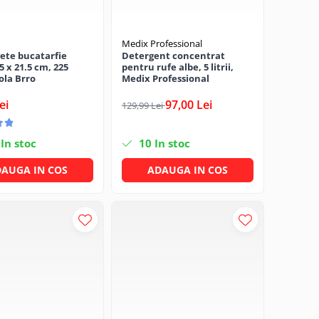
Medix Professional
ete bucatarfie
Detergent concentrat
5 x 21.5 cm, 225
pentru rufe albe, 5 litrii,
ola Brro
Medix Professional
ei
97,00 Lei
129,99 Lei
In stoc
10
In stoc
AUGA IN COS
ADAUGA IN COS