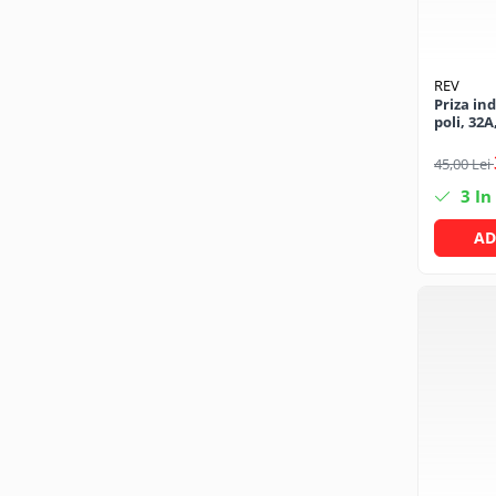
CRACIUN
Accesorii decorative
REV
Caciuli
Priza ind
poli, 32A
Figurine si decoratiuni Craciun
Globuri
45,00 Lei
Instalatii de Craciun
3
In
Lumanari si candele
AD
Suporturi lumanari
Curatenie
Cosuri de gunoi
Maturi, Mopuri si galeti
Prosoape de hartie si servetele
Saci gunoi
Servetele umede