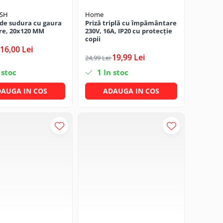
DSH
Home
de sudura cu gaura
Priză triplă cu împământare
re, 20x120 MM
230V, 16A, IP20 cu protecție
copii
16,00 Lei
19,99 Lei
24,99 Lei
 stoc
1
In stoc
AUGA IN COS
ADAUGA IN COS