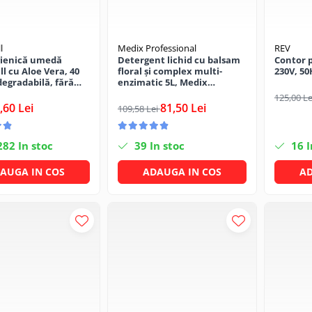
l
Medix Professional
REV
gienică umedă
Detergent lichid cu balsam
Contor 
l cu Aloe Vera, 40
floral și complex multi-
230V, 50
degradabilă, fără
enzimatic 5L, Medix
Professional
125,00 L
,60 Lei
81,50 Lei
109,58 Lei
282
In stoc
39
In stoc
16
I
AUGA IN COS
ADAUGA IN COS
AD