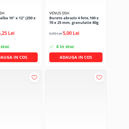
DSH
VENUS DSH
alba 10" x 12" (250 x
Burete abraziv 4 fete,100 x
70 x 25 mm, granulatie 80g
4,25 Lei
5,00 Lei
6,00 Lei
 stoc
4
In stoc
AUGA IN COS
ADAUGA IN COS