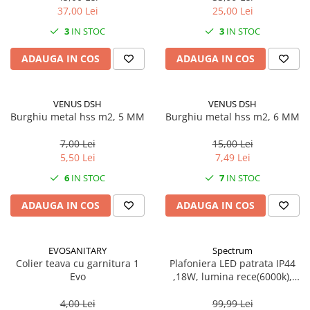
37,00 Lei
25,00 Lei
CRACIUN
3
IN STOC
3
IN STOC
Accesorii decorative
Caciuli
ADAUGA IN COS
ADAUGA IN COS
Figurine si decoratiuni Craciun
Globuri
VENUS DSH
VENUS DSH
Burghiu metal hss m2, 5 MM
Burghiu metal hss m2, 6 MM
Instalatii de Craciun
Lumanari si candele
7,00 Lei
15,00 Lei
5,50 Lei
7,49 Lei
Suporturi lumanari
6
IN STOC
7
IN STOC
Curatenie
Cosuri de gunoi
ADAUGA IN COS
ADAUGA IN COS
Maturi, Mopuri si galeti
Prosoape de hartie si servetele
EVOSANITARY
Spectrum
Colier teava cu garnitura 1
Plafoniera LED patrata IP44
Saci gunoi
Evo
,18W, lumina rece(6000k),
Servetele umede
1250lm
4,00 Lei
99,99 Lei