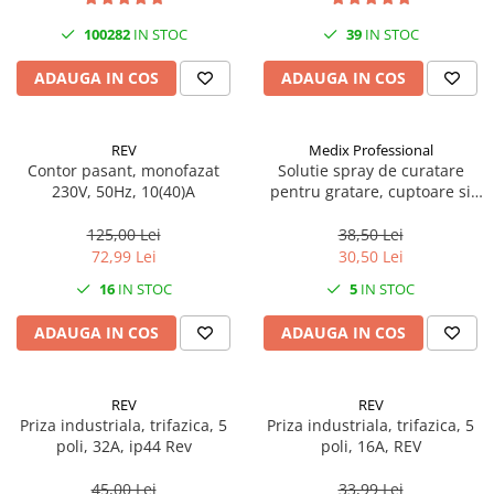
Becuri
Prize
100282
IN STOC
39
IN STOC
Sanitare
ADAUGA IN COS
ADAUGA IN COS
Sarma constructii
Scule, unelte si masini
REV
Medix Professional
Sfoara si franghii
Contor pasant, monofazat
Solutie spray de curatare
230V, 50Hz, 10(40)A
pentru gratare, cuptoare si
Suruburi, dibluri si accesorii
aragazuri, 800 ml, Medix
prindere
Professional
125,00 Lei
38,50 Lei
Corpuri de iluminat
72,99 Lei
30,50 Lei
Aplice si plafoniere
16
IN STOC
5
IN STOC
Lustre si pendule
ADAUGA IN COS
ADAUGA IN COS
Spoturi
Accesorii corpuri de iluminat
REV
REV
Lampi de veghe copii
Priza industriala, trifazica, 5
Priza industriala, trifazica, 5
poli, 32A, ip44 Rev
poli, 16A, REV
Proiectoare
Veioze si lampi
45,00 Lei
33,99 Lei