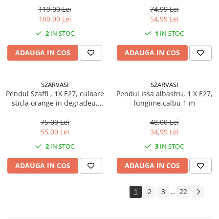
Pachet curățenie
119,00 Lei
74,99 Lei
100,00 Lei
54,99 Lei
Sapun de maini profesional
2
IN STOC
1
IN STOC
Sisteme de dozaj profesionale
Solutii curatenie super
ADAUGA IN COS
ADAUGA IN COS
concentrate
Solutii de curatenie profesionale
SZARVASI
SZARVASI
Pentru sticla si suprafete fine
Pendul Szaffi , 1X E27, culoare
Pendul Issa albastru, 1 X E27,
sticla orange in degradeu,
lungime calbu 1 m
Pentru toaleta si wc
lungime cablu 1,2m
Pentru toate suprafetele
75,00 Lei
48,00 Lei
Solutii pentru suprafetele din lemn
55,00 Lei
34,99 Lei
Solutii specializate
2
IN STOC
3
IN STOC
Solutii profesionale pentru
ADAUGA IN COS
ADAUGA IN COS
bucatarie
Solutii professionale pentru
spalatorii auto
1
2
3
22
...