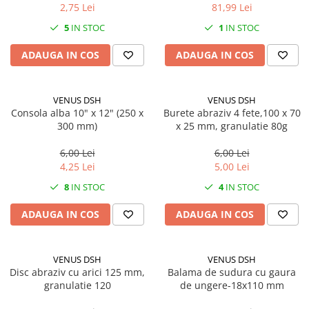
Solutii geamuri
2,75 Lei
81,99 Lei
Solutii universale
5
IN STOC
1
IN STOC
Gradina
ADAUGA IN COS
ADAUGA IN COS
Accesorii pentru gradina
Aparate pentru stropit gradina
VENUS DSH
VENUS DSH
Articole antidaunatori gradina
Consola alba 10" x 12" (250 x
Burete abraziv 4 fete,100 x 70
Aspersoare
300 mm)
x 25 mm, granulatie 80g
Furtunuri gradinarit
6,00 Lei
6,00 Lei
4,25 Lei
5,00 Lei
Ghivece si suporturi
8
IN STOC
4
IN STOC
Gratare
Hamace si leagane
ADAUGA IN COS
ADAUGA IN COS
Lampi solare
Leagane copii
VENUS DSH
VENUS DSH
Disc abraziv cu arici 125 mm,
Balama de sudura cu gaura
Lopeti si unelte deszapezit
granulatie 120
de ungere-18x110 mm
Mobilier gradina