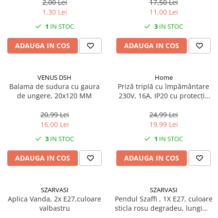
2,00 Lei
17,50 Lei
Mufe si conectori irigare
1,30 Lei
11,00 Lei
Panouri si elemente gard
1
IN STOC
3
IN STOC
Pavaje si borduri
ADAUGA IN COS
ADAUGA IN COS
Programatoare stropire
Sere si solarii
VENUS DSH
Home
Termometre Meteo
Balama de sudura cu gaura
Priză triplă cu împământare
de ungere, 20x120 MM
230V, 16A, IP20 cu protecție
Umbrele si pavilioane gradina
copii
Unelte gradinarit
20,99 Lei
24,99 Lei
16,00 Lei
19,99 Lei
HoReCa
3
IN STOC
1
IN STOC
Balsam de rufe profesional
Detergenti de vase profesionali
ADAUGA IN COS
ADAUGA IN COS
Pentru masini de spalat si polish
Pentru spalare manuala
SZARVASI
SZARVASI
Detergenti lichizi profesionali
Aplica Vanda, 2x E27,culoare
Pendul Szaffi , 1X E27, culoare
valbastru
sticla rosu degradeu, lungime
Igiena si Ingrijire personala
cablu 1,2m