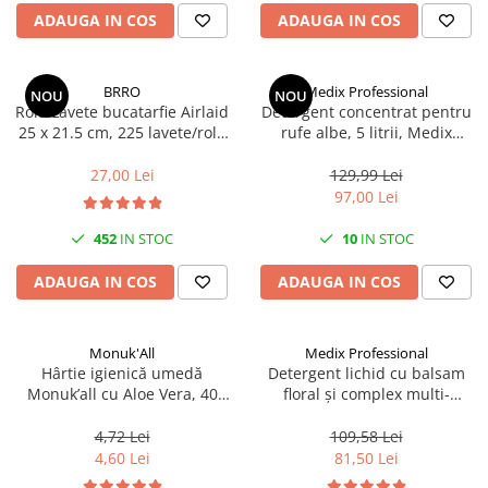
Articole organizare
ADAUGA IN COS
ADAUGA IN COS
Articole Sportive
Cutii postale
BRRO
Medix Professional
NOU
NOU
Electronice si electrocasnice
Rola Lavete bucatarfie Airlaid
Detergent concentrat pentru
25 x 21.5 cm, 225 lavete/rola
rufe albe, 5 litrii, Medix
Incalzire si racire
Brro
Professional
Usi si porti
27,00 Lei
129,99 Lei
97,00 Lei
Constructii
Accesorii gips carton
452
IN STOC
10
IN STOC
Accesorii gresie si faianta
ADAUGA IN COS
ADAUGA IN COS
Accesorii pentru faianta, gresie si
mozaicuri
Monuk'All
Medix Professional
Accesorii polizare si slefuire
Hârtie igienică umedă
Detergent lichid cu balsam
Accesorii vopsire si tencuire
Monuk’all cu Aloe Vera, 40
floral și complex multi-
buc, biodegradabilă, fără
enzimatic 5L, Medix
Benzi
alcool
Professional
4,72 Lei
109,58 Lei
Materiale electrice
4,60 Lei
81,50 Lei