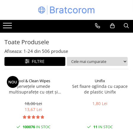
Toate Produsele
Articole animale
Adapatoare animale
Toate Produsele
Hrana pentru animale
Afiseaza:
1-
24
din
506
produse
Hrana pentru caini
FILTRE
Hrana pentru pisici
Produse igiena externa animale
Cool & Clean Wipes
Unifix
NOU
Auto
Șervețele umede
Set fixare oglinda cu capace
Bucatarii de vara Tuozi
multisuprafețe cu oțet și
de plastic Unifix
bicarbonat 100 buc | Cool &
Casa
Clean
18,00 Lei
1,80 Lei
Articole ambalare
13,67 Lei
Articole bucatarie
Articole mobila
100076
IN STOC
11
IN STOC