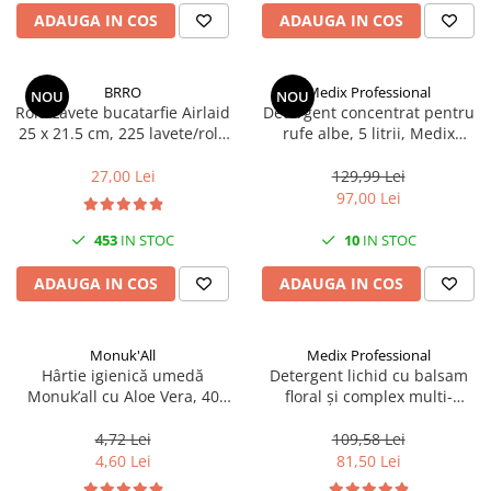
Scule, unelte si masini
Pentru sticla si suprafete fine
ADAUGA IN COS
ADAUGA IN COS
Mufe si conectori irigare
Pentru toaleta si wc
Sfoara si franghii
Panouri si elemente gard
Pentru toate suprafetele
Suruburi, dibluri si accesorii
Solutii pentru suprafetele din lemn
prindere
Pavaje si borduri
BRRO
Medix Professional
NOU
NOU
Rola Lavete bucatarfie Airlaid
Detergent concentrat pentru
Solutii specializate
Programatoare stropire
25 x 21.5 cm, 225 lavete/rola
rufe albe, 5 litrii, Medix
Solutii profesionale pentru
Brro
Professional
Sere si solarii
bucatarie
27,00 Lei
129,99 Lei
Termometre Meteo
97,00 Lei
Solutii professionale pentru
spalatorii auto
Umbrele si pavilioane gradina
453
IN STOC
10
IN STOC
Unelte gradinarit
ADAUGA IN COS
ADAUGA IN COS
Monuk'All
Medix Professional
Hârtie igienică umedă
Detergent lichid cu balsam
Monuk’all cu Aloe Vera, 40
floral și complex multi-
buc, biodegradabilă, fără
enzimatic 5L, Medix
alcool
Professional
4,72 Lei
109,58 Lei
4,60 Lei
81,50 Lei