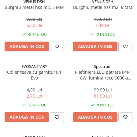
VENUS DSH
VENUS DSH
Burghiu metal hss m2, 5 MM
Burghiu metal hss m2, 6 MM
7,00 Lei
15,00 Lei
5,50 Lei
7,49 Lei
6
IN STOC
7
IN STOC
ADAUGA IN COS
ADAUGA IN COS
EVOSANITARY
Spectrum
Colier teava cu garnitura 1
Plafoniera LED patrata IP44
Evo
,18W, lumina rece(6000k),
1250lm
4,00 Lei
99,99 Lei
2,75 Lei
81,99 Lei
5
IN STOC
1
IN STOC
ADAUGA IN COS
ADAUGA IN COS