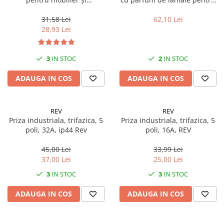
electrocasnice, 800 ml, Medix
spălatul manual al veselei cu
Professional
ingredient antibacterian, 5
31,58 Lei
62,10 Lei
litrii, Medix Professional
28,93 Lei
3
IN STOC
2
IN STOC
ADAUGA IN COS
ADAUGA IN COS
REV
REV
Priza industriala, trifazica, 5
Priza industriala, trifazica, 5
poli, 32A, ip44 Rev
poli, 16A, REV
45,00 Lei
33,99 Lei
37,00 Lei
25,00 Lei
3
IN STOC
3
IN STOC
ADAUGA IN COS
ADAUGA IN COS