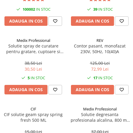
100002
IN STOC
39
IN STOC
ADAUGA IN COS
ADAUGA IN COS
Medix Professional
REV
Solutie spray de curatare
Contor pasant, monofazat
pentru gratare, cuptoare si
230V, 50Hz, 10(40)A
aragazuri, 800 ml, Medix
Professional
38,50 Lei
125,00 Lei
30,50 Lei
72,99 Lei
5
IN STOC
17
IN STOC
ADAUGA IN COS
ADAUGA IN COS
CIF
Medix Professional
CIF solutie geam spray spring
Solutie degresanta
fresh 500 ML
profesionala alcalina, 800 ml,
Medix Professional
15,00 Lei
37,00 Lei