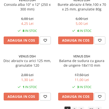
VENUS DSH
VENUS DSH
Consola alba 10" x 12" (250 x
Burete abraziv 4 fete,100 x 70
300 mm)
x 25 mm, granulatie 80g
6,00 Lei
6,00 Lei
4,25 Lei
5,00 Lei
8
IN STOC
4
IN STOC
ADAUGA IN COS
ADAUGA IN COS
VENUS DSH
VENUS DSH
Disc abraziv cu arici 125 mm,
Balama de sudura cu gaura
granulatie 120
de ungere-18x110 mm
2,00 Lei
17,50 Lei
1,30 Lei
11,00 Lei
1
IN STOC
3
IN STOC
ADAUGA IN COS
ADAUGA IN COS