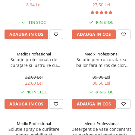
8,94 Lei
27,50 Lei
1
IN STOC
9
IN STOC
ADAUGA IN COS
ADAUGA IN COS
Medix Professional
Medix Professional
Soluție profesionala de
Solutie pentru curatarea
curățare și lustruire cu
bailor fara miros de clor,
pompită pentru geamuri,
spray, anti calcar/rugina/pete,
suprafețe netede si sticlă 800
800 ML, Medix Professional
32,00 Lei
39,00 Lei
ml cu miros de liliac, Medix
22,60 Lei
30,50 Lei
Profesional
10
IN STOC
8
IN STOC
ADAUGA IN COS
ADAUGA IN COS
Medix Professional
Medix Professional
Solutie spray de curățare
Detergent de vase concentrat
pentru mobilier și
cu parfum de lamaie pentru