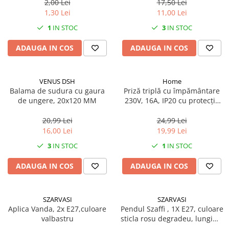
2,00 Lei
17,50 Lei
1,30 Lei
11,00 Lei
1
IN STOC
3
IN STOC
ADAUGA IN COS
ADAUGA IN COS
VENUS DSH
Home
Balama de sudura cu gaura
Priză triplă cu împământare
de ungere, 20x120 MM
230V, 16A, IP20 cu protecție
copii
20,99 Lei
24,99 Lei
16,00 Lei
19,99 Lei
3
IN STOC
1
IN STOC
ADAUGA IN COS
ADAUGA IN COS
SZARVASI
SZARVASI
Aplica Vanda, 2x E27,culoare
Pendul Szaffi , 1X E27, culoare
valbastru
sticla rosu degradeu, lungime
cablu 1,2m