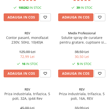
100282
IN STOC
39
IN STOC
ADAUGA IN COS
ADAUGA IN COS
REV
Medix Professional
Contor pasant, monofazat
Solutie spray de curatare
230V, 50Hz, 10(40)A
pentru gratare, cuptoare si
aragazuri, 800 ml, Medix
Professional
125,00 Lei
38,50 Lei
72,99 Lei
30,50 Lei
16
IN STOC
5
IN STOC
ADAUGA IN COS
ADAUGA IN COS
REV
REV
Priza industriala, trifazica, 5
Priza industriala, trifazica, 5
poli, 32A, ip44 Rev
poli, 16A, REV
45,00 Lei
33,99 Lei