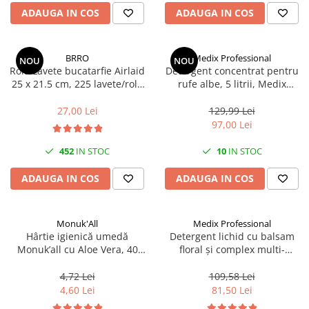
Scule, unelte si masini
Pentru sticla si suprafete fine
ADAUGA IN COS
ADAUGA IN COS
Mufe si conectori irigare
Pentru toaleta si wc
Sfoara si franghii
Panouri si elemente gard
Pentru toate suprafetele
Suruburi, dibluri si accesorii
Solutii pentru suprafetele din lemn
prindere
Pavaje si borduri
BRRO
Medix Professional
NOU
NOU
Rola Lavete bucatarfie Airlaid
Detergent concentrat pentru
Solutii specializate
Programatoare stropire
25 x 21.5 cm, 225 lavete/rola
rufe albe, 5 litrii, Medix
Solutii profesionale pentru
Brro
Professional
Sere si solarii
bucatarie
27,00 Lei
129,99 Lei
Termometre Meteo
97,00 Lei
Solutii professionale pentru
spalatorii auto
Umbrele si pavilioane gradina
452
IN STOC
10
IN STOC
Unelte gradinarit
ADAUGA IN COS
ADAUGA IN COS
Monuk'All
Medix Professional
Hârtie igienică umedă
Detergent lichid cu balsam
Monuk’all cu Aloe Vera, 40
floral și complex multi-
buc, biodegradabilă, fără
enzimatic 5L, Medix
alcool
Professional
4,72 Lei
109,58 Lei
4,60 Lei
81,50 Lei