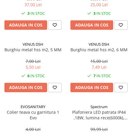
37,00 Lei
25,00 Lei
3
IN STOC
3
IN STOC
ADAUGA IN COS
ADAUGA IN COS
VENUS DSH
VENUS DSH
Burghiu metal hss m2, 5 MM
Burghiu metal hss m2, 6 MM
7,00 Lei
15,00 Lei
5,50 Lei
7,49 Lei
6
IN STOC
7
IN STOC
ADAUGA IN COS
ADAUGA IN COS
EVOSANITARY
Spectrum
Colier teava cu garnitura 1
Plafoniera LED patrata IP44
Evo
,18W, lumina rece(6000k),
1250lm
4,00 Lei
99,99 Lei