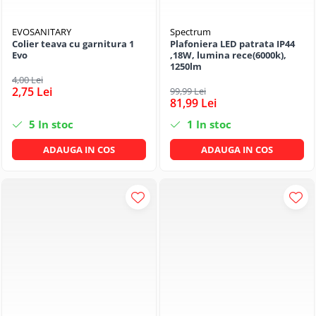
EVOSANITARY
Spectrum
Colier teava cu garnitura 1
Plafoniera LED patrata IP44
Evo
,18W, lumina rece(6000k),
1250lm
4,00 Lei
2,75 Lei
99,99 Lei
81,99 Lei
5
In stoc
1
In stoc
ADAUGA IN COS
ADAUGA IN COS