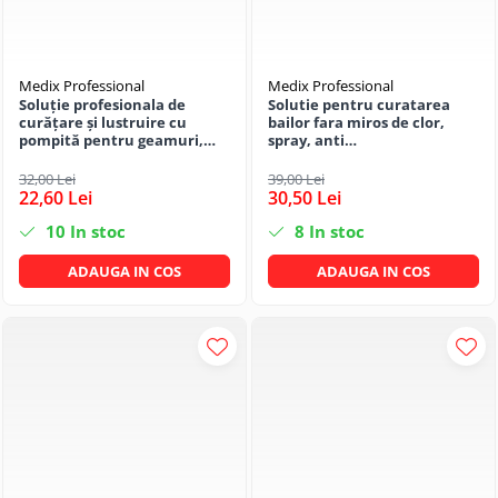
Medix Professional
Medix Professional
Soluție profesionala de
Solutie pentru curatarea
curățare și lustruire cu
bailor fara miros de clor,
pompită pentru geamuri,
spray, anti
suprafețe netede si sticlă 800
calcar/rugina/pete, 800 ML,
ml cu miros de liliac, Medix
Medix Professional
32,00 Lei
39,00 Lei
Profesional
22,60 Lei
30,50 Lei
10
In stoc
8
In stoc
ADAUGA IN COS
ADAUGA IN COS