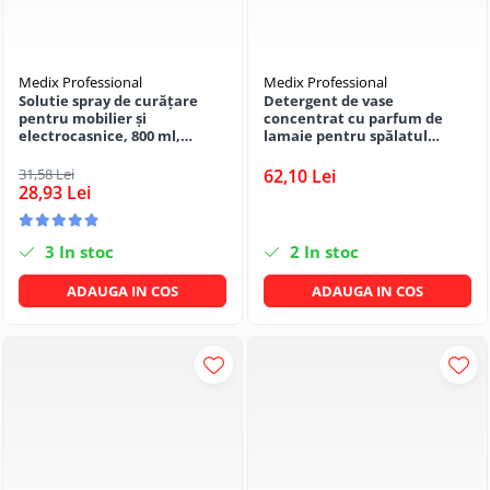
Medix Professional
Medix Professional
Solutie spray de curățare
Detergent de vase
pentru mobilier și
concentrat cu parfum de
electrocasnice, 800 ml,
lamaie pentru spălatul
Medix Professional
manual al veselei cu
ingredient antibacterian, 5
31,58 Lei
62,10 Lei
litrii, Medix Professional
28,93 Lei
3
In stoc
2
In stoc
ADAUGA IN COS
ADAUGA IN COS