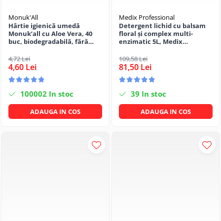
Monuk'All
Medix Professional
Hârtie igienică umedă
Detergent lichid cu balsam
Monuk’all cu Aloe Vera, 40
floral și complex multi-
buc, biodegradabilă, fără
enzimatic 5L, Medix
alcool
Professional
4,72 Lei
109,58 Lei
4,60 Lei
81,50 Lei
100002
In stoc
39
In stoc
ADAUGA IN COS
ADAUGA IN COS