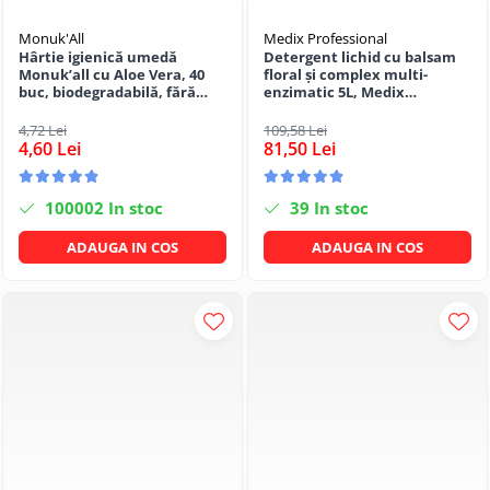
CRACIUN
Monuk'All
Medix Professional
Accesorii decorative
Hârtie igienică umedă
Detergent lichid cu balsam
Monuk’all cu Aloe Vera, 40
floral și complex multi-
Caciuli
buc, biodegradabilă, fără
enzimatic 5L, Medix
alcool
Professional
Figurine si decoratiuni Craciun
4,72 Lei
109,58 Lei
4,60 Lei
81,50 Lei
Globuri
Instalatii de Craciun
100002
In stoc
39
In stoc
Lumanari si candele
ADAUGA IN COS
ADAUGA IN COS
Suporturi lumanari
Curatenie
Cosuri de gunoi
Maturi, Mopuri si galeti
Prosoape de hartie si servetele
Saci gunoi
Servetele umede