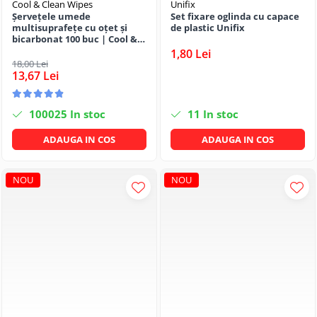
Articole organizare
Cool & Clean Wipes
Unifix
Șervețele umede
Set fixare oglinda cu capace
Articole Sportive
multisuprafețe cu oțet și
de plastic Unifix
bicarbonat 100 buc | Cool &
Cutii postale
Clean
1,80 Lei
18,00 Lei
Electronice si electrocasnice
13,67 Lei
Incalzire si racire
Usi si porti
100025
In stoc
11
In stoc
Constructii
ADAUGA IN COS
ADAUGA IN COS
Accesorii gips carton
Accesorii gresie si faianta
NOU
NOU
Accesorii pentru faianta, gresie si
mozaicuri
Accesorii polizare si slefuire
Accesorii vopsire si tencuire
Benzi
Materiale electrice