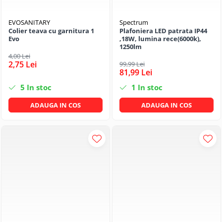
EVOSANITARY
Spectrum
Colier teava cu garnitura 1
Plafoniera LED patrata IP44
Evo
,18W, lumina rece(6000k),
1250lm
4,00 Lei
2,75 Lei
99,99 Lei
81,99 Lei
5
In stoc
1
In stoc
ADAUGA IN COS
ADAUGA IN COS