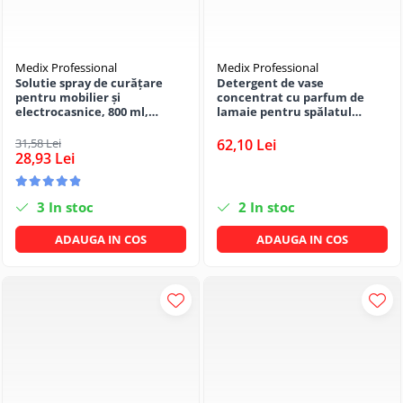
Medix Professional
Medix Professional
Solutie spray de curățare
Detergent de vase
pentru mobilier și
concentrat cu parfum de
electrocasnice, 800 ml,
lamaie pentru spălatul
Medix Professional
manual al veselei cu
ingredient antibacterian, 5
31,58 Lei
62,10 Lei
litrii, Medix Professional
28,93 Lei
3
In stoc
2
In stoc
ADAUGA IN COS
ADAUGA IN COS