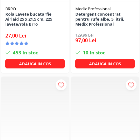
Becuri
Prize
BRRO
Medix Professional
Rola Lavete bucatarfie
Detergent concentrat
Sanitare
Airlaid 25 x 21.5 cm, 225
pentru rufe albe, 5 litrii,
lavete/rola Brro
Medix Professional
Sarma constructii
27,00 Lei
129,99 Lei
Scule, unelte si masini
97,00 Lei
Sfoara si franghii
453
In stoc
10
In stoc
Suruburi, dibluri si accesorii
prindere
ADAUGA IN COS
ADAUGA IN COS
Corpuri de iluminat
Aplice si plafoniere
Lustre si pendule
Spoturi
Accesorii corpuri de iluminat
Lampi de veghe copii
Proiectoare
Veioze si lampi