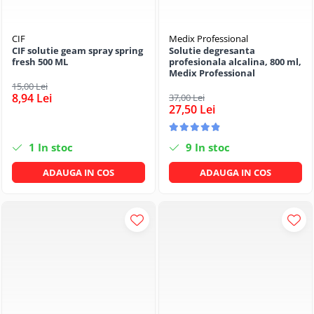
Mufe si conectori irigare
Panouri si elemente gard
CIF
Medix Professional
CIF solutie geam spray spring
Solutie degresanta
Pavaje si borduri
fresh 500 ML
profesionala alcalina, 800 ml,
Medix Professional
Programatoare stropire
15,00 Lei
Sere si solarii
8,94 Lei
37,00 Lei
27,50 Lei
Termometre Meteo
Umbrele si pavilioane gradina
1
In stoc
9
In stoc
Unelte gradinarit
ADAUGA IN COS
ADAUGA IN COS
HoReCa
Balsam de rufe profesional
Detergenti de vase profesionali
Pentru masini de spalat si polish
Pentru spalare manuala
Detergenti lichizi profesionali
Igiena si Ingrijire personala