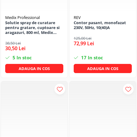
Solutii geamuri
Solutii universale
Medix Professional
REV
Gradina
Solutie spray de curatare
Contor pasant, monofazat
Accesorii pentru gradina
pentru gratare, cuptoare si
230V, 50Hz, 10(40)A
aragazuri, 800 ml, Medix
Aparate pentru stropit gradina
Professional
125,00 Lei
72,99 Lei
38,50 Lei
Articole antidaunatori gradina
30,50 Lei
Aspersoare
5
In stoc
17
In stoc
Furtunuri gradinarit
ADAUGA IN COS
ADAUGA IN COS
Ghivece si suporturi
Gratare
Hamace si leagane
Lampi solare
Leagane copii
Lopeti si unelte deszapezit
Mobilier gradina