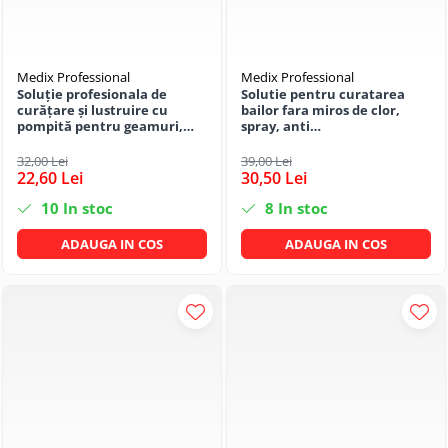
Pachet curățenie
Sapun de maini profesional
Sisteme de dozaj profesionale
Medix Professional
Medix Professional
Soluție profesionala de
Solutie pentru curatarea
Solutii curatenie super
curățare și lustruire cu
bailor fara miros de clor,
pompită pentru geamuri,
spray, anti
concentrate
suprafețe netede si sticlă 800
calcar/rugina/pete, 800 ML,
Solutii de curatenie profesionale
ml cu miros de liliac, Medix
Medix Professional
32,00 Lei
39,00 Lei
Profesional
22,60 Lei
30,50 Lei
Pentru sticla si suprafete fine
10
In stoc
8
In stoc
Pentru toaleta si wc
Pentru toate suprafetele
ADAUGA IN COS
ADAUGA IN COS
Solutii pentru suprafetele din lemn
Solutii specializate
Solutii profesionale pentru
bucatarie
Solutii professionale pentru
spalatorii auto