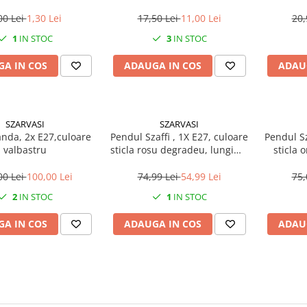
00 Lei
1,30 Lei
17,50 Lei
11,00 Lei
20,
1
IN STOC
3
IN STOC
A IN COS
ADAUGA IN COS
ADAU
SZARVASI
SZARVASI
anda, 2x E27,culoare
Pendul Szaffi , 1X E27, culoare
Pendul Sz
valbastru
sticla rosu degradeu, lungime
sticla 
cablu 1,2m
lun
00 Lei
100,00 Lei
74,99 Lei
54,99 Lei
75,
2
IN STOC
1
IN STOC
A IN COS
ADAUGA IN COS
ADAU