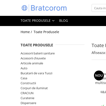
Toate Produsele
TOATE PRODUSELE
BLOG
Articole animale
Adapatoare animale
Home /
Toate Produsele
Hrana pentru animale
Toate 
TOATE PRODUSELE
Hrana pentru caini
Hrana pentru pisici
Afiseaza:
Accesorii baterii sanitare
Accesorii chiuvete
Produse igiena externa animale
Articole animale
Auto
Auto
Bucatarii de vara Tuozi
Bucatarii de vara Tuozi
Coo
NOU
Casa
Casa
Șe
multis
Constructii
Articole ambalare
bicarbon
Corpuri de iluminat
Articole bucatarie
18,
CRACIUN
Curatenie
Articole mobila
Dispensere