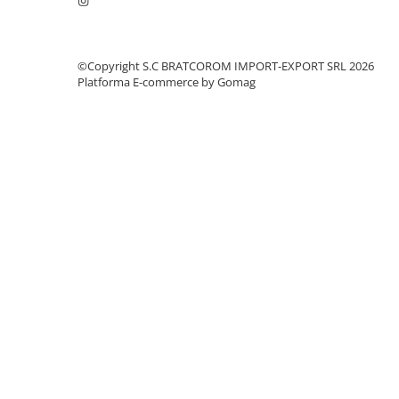
Mufe si conectori irigare
Panouri si elemente gard
Pavaje si borduri
©Copyright S.C BRATCOROM IMPORT-EXPORT SRL 2026
Platforma E-commerce by Gomag
Programatoare stropire
Sere si solarii
Termometre Meteo
Umbrele si pavilioane gradina
Unelte gradinarit
HoReCa
Balsam de rufe profesional
Detergenti de vase profesionali
Pentru masini de spalat si polish
Pentru spalare manuala
Detergenti lichizi profesionali
Igiena si Ingrijire personala