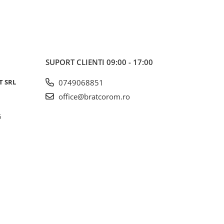
SUPORT CLIENTI
09:00 - 17:00
T SRL
0749068851
office@bratcorom.ro
6