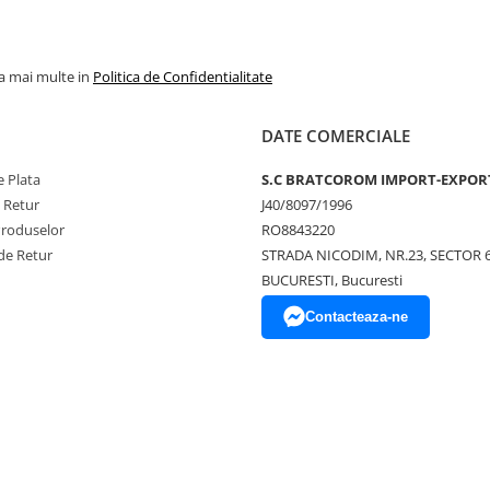
la mai multe in
Politica de Confidentialitate
DATE COMERCIALE
 Plata
S.C BRATCOROM IMPORT-EXPOR
e Retur
J40/8097/1996
Produselor
RO8843220
de Retur
STRADA NICODIM, NR.23, SECTOR 
BUCURESTI, Bucuresti
Contacteaza-ne