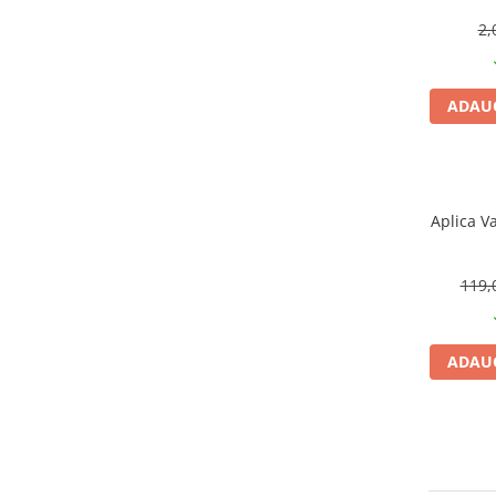
CRACIUN
2,
Accesorii decorative
Caciuli
ADAUG
Figurine si decoratiuni Craciun
Globuri
Instalatii de Craciun
Aplica V
Lumanari si candele
Suporturi lumanari
119,
Curatenie
Cosuri de gunoi
Maturi, Mopuri si galeti
ADAUG
Prosoape de hartie si servetele
Saci gunoi
Servetele umede