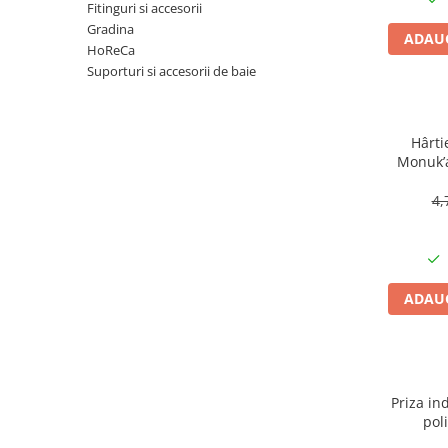
Articole organizare
Fitinguri si accesorii
Gradina
Articole Sportive
ADAUG
HoReCa
Cutii postale
Suporturi si accesorii de baie
Electronice si electrocasnice
Incalzire si racire
Hârti
Usi si porti
Monuk’a
buc, bi
Constructii
4,
Accesorii gips carton
Accesorii gresie si faianta
Accesorii pentru faianta, gresie si
mozaicuri
ADAUG
Accesorii polizare si slefuire
Accesorii vopsire si tencuire
Benzi
Priza ind
Materiale electrice
pol