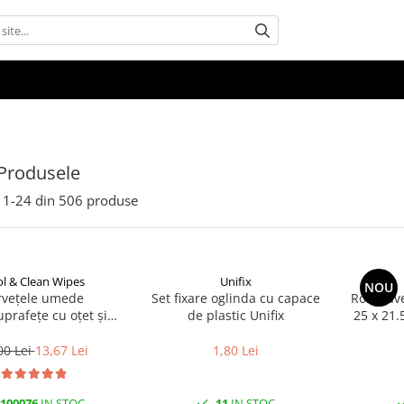
Produsele
1-
24
din
506
produse
l & Clean Wipes
Unifix
NOU
rvețele umede
Set fixare oglinda cu capace
Rola Lave
uprafețe cu oțet și
de plastic Unifix
25 x 21.
at 100 buc | Cool &
Clean
00 Lei
13,67 Lei
1,80 Lei
100076
IN STOC
11
IN STOC