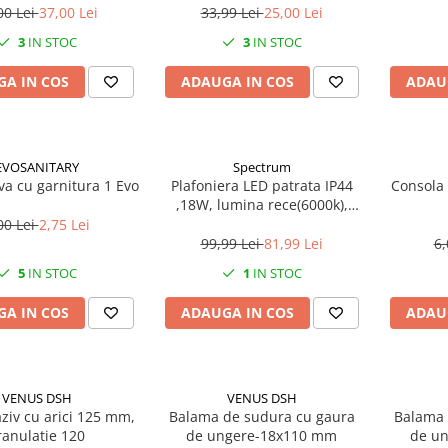
00 Lei
37,00 Lei
33,99 Lei
25,00 Lei
3
IN STOC
3
IN STOC
A IN COS
ADAUGA IN COS
ADAU
EVOSANITARY
Spectrum
ava cu garnitura 1 Evo
Plafoniera LED patrata IP44
Consola 
,18W, lumina rece(6000k),
1250lm
00 Lei
2,75 Lei
99,99 Lei
81,99 Lei
6,
5
IN STOC
1
IN STOC
A IN COS
ADAUGA IN COS
ADAU
VENUS DSH
VENUS DSH
ziv cu arici 125 mm,
Balama de sudura cu gaura
Balama 
ranulatie 120
de ungere-18x110 mm
de un