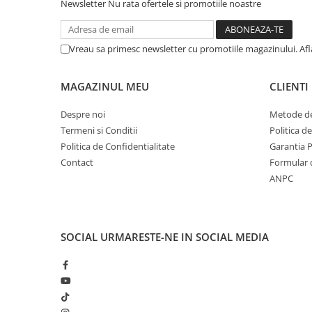
Solutii geamuri
Newsletter
Nu rata ofertele si promotiile noastre
Solutii universale
Gradina
Vreau sa primesc newsletter cu promotiile magazinului. Af
Accesorii pentru gradina
Aparate pentru stropit gradina
MAGAZINUL MEU
CLIENTI
Articole antidaunatori gradina
Despre noi
Metode de
Aspersoare
Termeni si Conditii
Politica d
Politica de Confidentialitate
Garantia 
Furtunuri gradinarit
Contact
Formular 
Ghivece si suporturi
ANPC
Gratare
Hamace si leagane
Lampi solare
SOCIAL
URMARESTE-NE IN SOCIAL MEDIA
Leagane copii
Lopeti si unelte deszapezit
Mobilier gradina