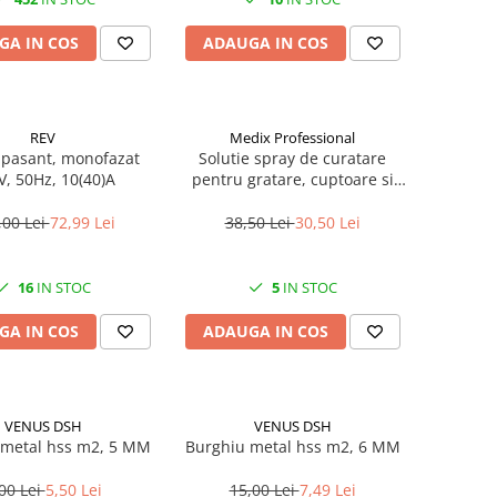
GA IN COS
ADAUGA IN COS
REV
Medix Professional
 pasant, monofazat
Solutie spray de curatare
V, 50Hz, 10(40)A
pentru gratare, cuptoare si
aragazuri, 800 ml, Medix
Professional
,00 Lei
72,99 Lei
38,50 Lei
30,50 Lei
16
IN STOC
5
IN STOC
GA IN COS
ADAUGA IN COS
VENUS DSH
VENUS DSH
 metal hss m2, 5 MM
Burghiu metal hss m2, 6 MM
00 Lei
5,50 Lei
15,00 Lei
7,49 Lei