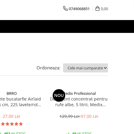
0749068851
0,00
Ordoneaza:
BRRO
Medix Professional
NOU
te bucatarfie Airlaid
Detergent concentrat pentru
5 cm, 225 lavete/rola
rufe albe, 5 litrii, Medix
Brro
Professional
27,00 Lei
129,99 Lei
97,00 Lei
452
IN STOC
10
IN STOC