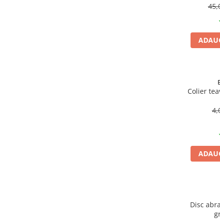
Becuri
45,
Prize
Sanitare
ADAUG
Sarma constructii
Scule, unelte si masini
Sfoara si franghii
Suruburi, dibluri si accesorii
Colier te
prindere
4,
Corpuri de iluminat
Aplice si plafoniere
Lustre si pendule
ADAUG
Spoturi
Accesorii corpuri de iluminat
Lampi de veghe copii
Proiectoare
Disc abra
g
Veioze si lampi