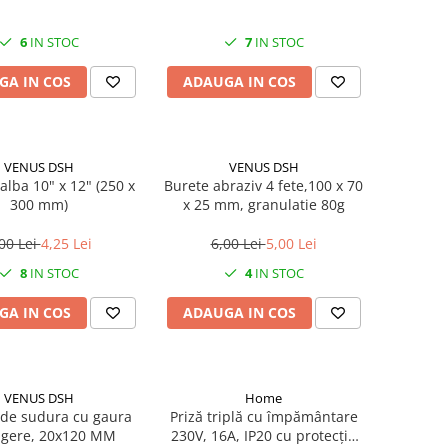
6
IN STOC
7
IN STOC
GA IN COS
ADAUGA IN COS
VENUS DSH
VENUS DSH
alba 10" x 12" (250 x
Burete abraziv 4 fete,100 x 70
300 mm)
x 25 mm, granulatie 80g
00 Lei
4,25 Lei
6,00 Lei
5,00 Lei
8
IN STOC
4
IN STOC
GA IN COS
ADAUGA IN COS
VENUS DSH
Home
de sudura cu gaura
Priză triplă cu împământare
gere, 20x120 MM
230V, 16A, IP20 cu protecție