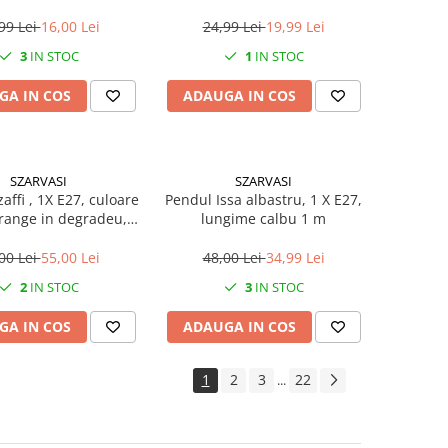
copii
99 Lei
16,00 Lei
24,99 Lei
19,99 Lei
3
IN STOC
1
IN STOC
GA IN COS
ADAUGA IN COS
SZARVASI
SZARVASI
affi , 1X E27, culoare
Pendul Issa albastru, 1 X E27,
orange in degradeu,
lungime calbu 1 m
gime cablu 1,2m
00 Lei
55,00 Lei
48,00 Lei
34,99 Lei
2
IN STOC
3
IN STOC
GA IN COS
ADAUGA IN COS
1
2
3
22
...