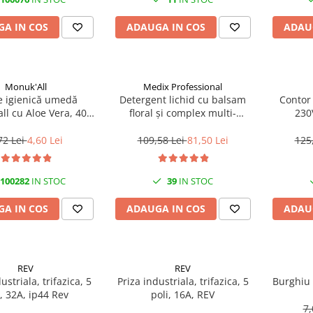
A IN COS
ADAUGA IN COS
ADAU
Monuk'All
Medix Professional
e igienică umedă
Detergent lichid cu balsam
Contor
ll cu Aloe Vera, 40
floral și complex multi-
230
odegradabilă, fără
enzimatic 5L, Medix
alcool
Professional
72 Lei
4,60 Lei
109,58 Lei
81,50 Lei
125
100282
IN STOC
39
IN STOC
A IN COS
ADAUGA IN COS
ADAU
REV
REV
ustriala, trifazica, 5
Priza industriala, trifazica, 5
Burghiu
i, 32A, ip44 Rev
poli, 16A, REV
7,