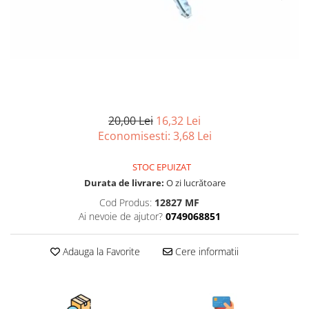
Articole organizare
Articole Sportive
Cutii postale
Electronice si electrocasnice
Incalzire si racire
Usi si porti
20,00 Lei
16,32 Lei
Constructii
Economisesti:
3,68
Lei
Accesorii gips carton
STOC EPUIZAT
Accesorii gresie si faianta
Durata de livrare:
O zi lucrătoare
Accesorii pentru faianta, gresie si
Cod Produs:
12827 MF
mozaicuri
Ai nevoie de ajutor?
0749068851
Accesorii polizare si slefuire
Accesorii vopsire si tencuire
Adauga la Favorite
Cere informatii
Benzi
Materiale electrice