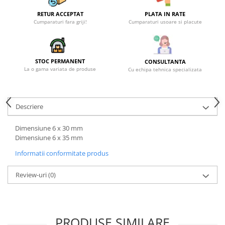
Becuri
Prize
RETUR ACCEPTAT
PLATA IN RATE
Cumparaturi fara griji!
Cumparaturi usoare si placute
Sanitare
Sarma constructii
Scule, unelte si masini
STOC PERMANENT
CONSULTANTA
La o gama variata de produse
Cu echipa tehnica specializata
Sfoara si franghii
Suruburi, dibluri si accesorii
prindere
Descriere
Corpuri de iluminat
Aplice si plafoniere
Dimensiune 6 x 30 mm
Dimensiune 6 x 35 mm
Lustre si pendule
Informatii conformitate produs
Spoturi
Accesorii corpuri de iluminat
Review-uri
(0)
Lampi de veghe copii
Proiectoare
PRODUSE SIMILARE
Veioze si lampi