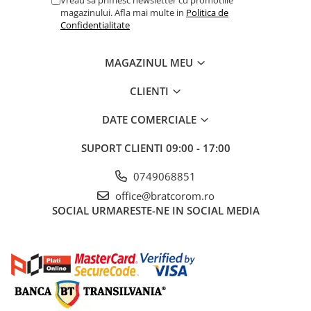
Solutii geamuri
Vreau sa primesc newsletter cu promotiile
magazinului. Afla mai multe in
Politica de
Solutii universale
Confidentialitate
Gradina
Accesorii pentru gradina
MAGAZINUL MEU
Aparate pentru stropit gradina
CLIENTI
Articole antidaunatori gradina
DATE COMERCIALE
Aspersoare
Furtunuri gradinarit
SUPORT CLIENTI
09:00 - 17:00
Ghivece si suporturi
0749068851
Gratare
office@bratcorom.ro
SOCIAL
URMARESTE-NE IN SOCIAL MEDIA
Hamace si leagane
Lampi solare
Leagane copii
Lopeti si unelte deszapezit
Mobilier gradina