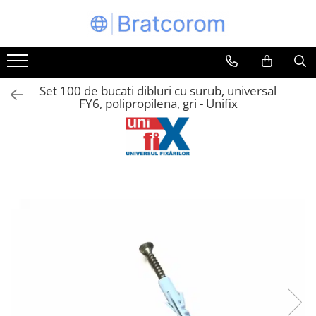
Toate Produsele
Articole animale
Set 100 de bucati dibluri cu surub, universal
Adapatoare animale
FY6, polipropilena, gri - Unifix
Hrana pentru animale
Hrana pentru caini
Hrana pentru pisici
Produse igiena externa animale
Auto
Bucatarii de vara Tuozi
Casa
Articole ambalare
Articole bucatarie
Articole mobila