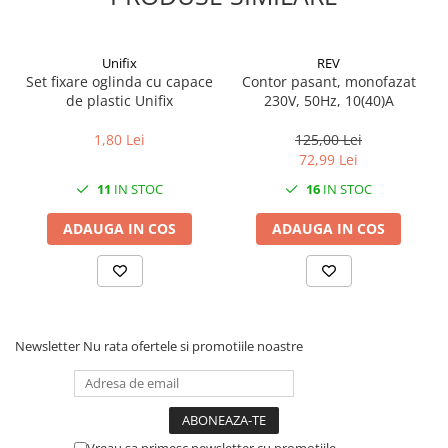
CRACIUN
Accesorii decorative
Unifix
REV
Caciuli
Set fixare oglinda cu capace
Contor pasant, monofazat
de plastic Unifix
230V, 50Hz, 10(40)A
Figurine si decoratiuni Craciun
1,80 Lei
125,00 Lei
Globuri
72,99 Lei
Instalatii de Craciun
11
IN STOC
16
IN STOC
Lumanari si candele
ADAUGA IN COS
ADAUGA IN COS
Suporturi lumanari
Curatenie
Cosuri de gunoi
Maturi, Mopuri si galeti
Newsletter
Nu rata ofertele si promotiile noastre
Prosoape de hartie si servetele
Saci gunoi
Servetele umede