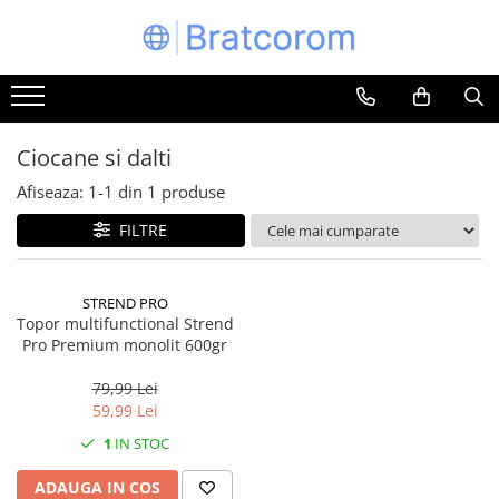
Toate Produsele
Articole animale
Adapatoare animale
Ciocane si dalti
Hrana pentru animale
Afiseaza:
1-
1
din
1
produse
Hrana pentru caini
FILTRE
Hrana pentru pisici
Produse igiena externa animale
STREND PRO
Auto
Topor multifunctional Strend
Bucatarii de vara Tuozi
Pro Premium monolit 600gr
Casa
79,99 Lei
Articole ambalare
59,99 Lei
Articole bucatarie
1
IN STOC
Articole mobila
ADAUGA IN COS