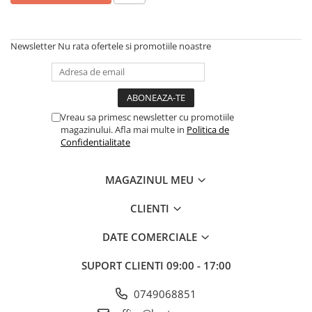
Articole organizare
Articole Sportive
Cutii postale
Newsletter
Nu rata ofertele si promotiile noastre
Electronice si electrocasnice
Incalzire si racire
Usi si porti
Vreau sa primesc newsletter cu promotiile
magazinului. Afla mai multe in
Politica de
Constructii
Confidentialitate
Accesorii gips carton
Accesorii gresie si faianta
MAGAZINUL MEU
Accesorii pentru faianta, gresie si
mozaicuri
CLIENTI
Accesorii polizare si slefuire
DATE COMERCIALE
Accesorii vopsire si tencuire
SUPORT CLIENTI
09:00 - 17:00
Benzi
Materiale electrice
0749068851