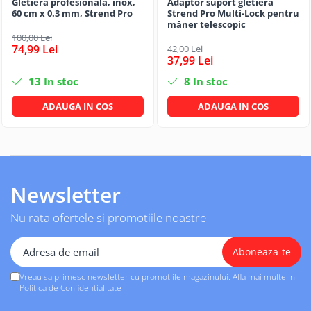
Gletiera profesionala, inox,
Adaptor suport gletieră
60 cm x 0.3 mm, Strend Pro
Strend Pro Multi-Lock pentru
CRACIUN
mâner telescopic
Accesorii decorative
100,00 Lei
74,99 Lei
42,00 Lei
Caciuli
37,99 Lei
Figurine si decoratiuni Craciun
13
In stoc
8
In stoc
Globuri
ADAUGA IN COS
ADAUGA IN COS
Instalatii de Craciun
Lumanari si candele
Suporturi lumanari
Curatenie
Newsletter
Cosuri de gunoi
Nu rata ofertele si promotiile noastre
Maturi, Mopuri si galeti
Prosoape de hartie si servetele
Saci gunoi
Vreau sa primesc newsletter cu promotiile magazinului. Afla mai multe in
Politica de Confidentialitate
Servetele umede