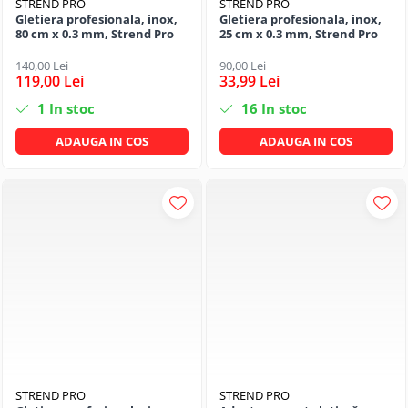
Becuri
STREND PRO
STREND PRO
Gletiera profesionala, inox,
Gletiera profesionala, inox,
Prize
80 cm x 0.3 mm, Strend Pro
25 cm x 0.3 mm, Strend Pro
Sanitare
140,00 Lei
90,00 Lei
Sarma constructii
119,00 Lei
33,99 Lei
Scule, unelte si masini
1
In stoc
16
In stoc
Sfoara si franghii
ADAUGA IN COS
ADAUGA IN COS
Suruburi, dibluri si accesorii
prindere
Corpuri de iluminat
Aplice si plafoniere
Lustre si pendule
Spoturi
Accesorii corpuri de iluminat
Lampi de veghe copii
Proiectoare
STREND PRO
STREND PRO
Veioze si lampi