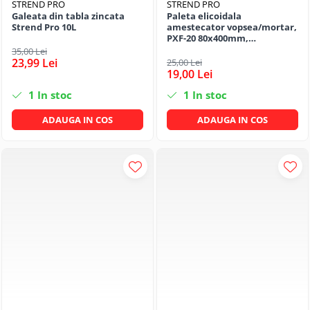
Articole organizare
STREND PRO
STREND PRO
Galeata din tabla zincata
Paleta elicoidala
Articole Sportive
Strend Pro 10L
amestecator vopsea/mortar,
PXF-20 80x400mm,
Cutii postale
galvanizat, SDS+, Strend Pro
35,00 Lei
23,99 Lei
25,00 Lei
Electronice si electrocasnice
19,00 Lei
Incalzire si racire
1
In stoc
1
In stoc
Usi si porti
ADAUGA IN COS
ADAUGA IN COS
Constructii
Accesorii gips carton
Accesorii gresie si faianta
Accesorii pentru faianta, gresie si
mozaicuri
Accesorii polizare si slefuire
Accesorii vopsire si tencuire
Benzi
Materiale electrice