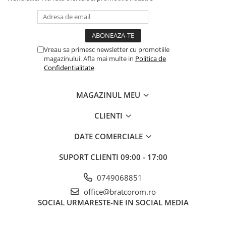
Solutii geamuri
Solutii universale
Gradina
Accesorii pentru gradina
Vreau sa primesc newsletter cu promotiile
magazinului. Afla mai multe in
Politica de
Aparate pentru stropit gradina
Confidentialitate
Articole antidaunatori gradina
Aspersoare
MAGAZINUL MEU
Furtunuri gradinarit
CLIENTI
Ghivece si suporturi
DATE COMERCIALE
Gratare
Hamace si leagane
SUPORT CLIENTI
09:00 - 17:00
Lampi solare
0749068851
Leagane copii
office@bratcorom.ro
Lopeti si unelte deszapezit
SOCIAL
URMARESTE-NE IN SOCIAL MEDIA
Mobilier gradina