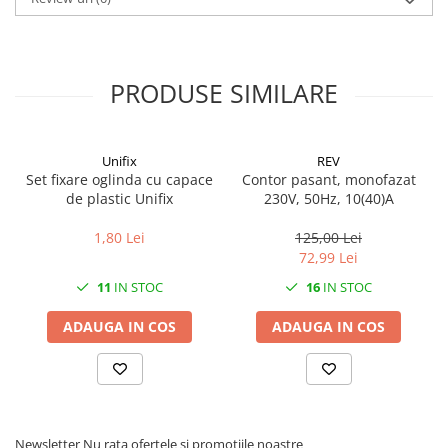
CRACIUN
Accesorii decorative
Caciuli
PRODUSE SIMILARE
Figurine si decoratiuni Craciun
Globuri
Unifix
REV
Instalatii de Craciun
Set fixare oglinda cu capace
Contor pasant, monofazat
de plastic Unifix
230V, 50Hz, 10(40)A
Lumanari si candele
Suporturi lumanari
1,80 Lei
125,00 Lei
72,99 Lei
Curatenie
11
IN STOC
16
IN STOC
Cosuri de gunoi
Maturi, Mopuri si galeti
ADAUGA IN COS
ADAUGA IN COS
Prosoape de hartie si servetele
Saci gunoi
Servetele umede
Newsletter
Nu rata ofertele si promotiile noastre