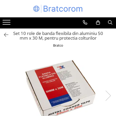
Toate Produsele
Articole animale
Set 10 role de banda flexibila din aluminiu 50
Adapatoare animale
mm x 30 M, pentru protectia colturilor
Hrana pentru animale
Bratco
Hrana pentru caini
Hrana pentru pisici
Produse igiena externa animale
Auto
Bucatarii de vara Tuozi
Casa
Articole ambalare
Articole bucatarie
Articole mobila