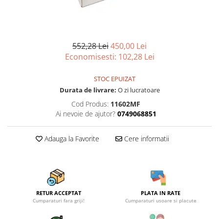
Articole organizare
Articole Sportive
Cutii postale
552,28 Lei
450,00 Lei
Electronice si electrocasnice
Economisesti:
102,28
Lei
Incalzire si racire
Usi si porti
STOC EPUIZAT
Durata de livrare:
O zi lucratoare
Constructii
Cod Produs:
11602MF
Accesorii gips carton
Ai nevoie de ajutor?
0749068851
Accesorii gresie si faianta
Accesorii pentru faianta, gresie si
Adauga la Favorite
Cere informatii
mozaicuri
Accesorii polizare si slefuire
Accesorii vopsire si tencuire
Benzi
RETUR ACCEPTAT
PLATA IN RATE
Cumparaturi fara griji!
Cumparaturi usoare si placute
Materiale electrice