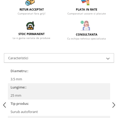
Becuri
Prize
RETUR ACCEPTAT
PLATA IN RATE
Cumparaturi fara griji!
Cumparaturi usoare si placute
Sanitare
Sarma constructii
Scule, unelte si masini
STOC PERMANENT
CONSULTANTA
La o gama variata de produse
Sfoara si franghii
Cu echipa tehnica specializata
Suruburi, dibluri si accesorii
prindere
Caracteristici
Corpuri de iluminat
Aplice si plafoniere
Diametru::
Lustre si pendule
3.5 mm
Spoturi
Lungime::
Accesorii corpuri de iluminat
25 mm
Lampi de veghe copii
Tip produs:
Proiectoare
Surub autoforant
Veioze si lampi