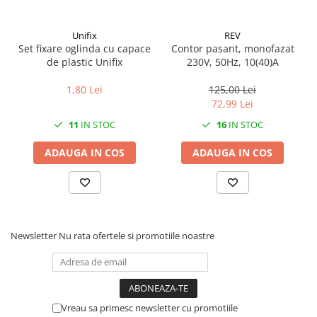
Solutii geamuri
Solutii universale
Unifix
REV
Gradina
Set fixare oglinda cu capace
Contor pasant, monofazat
de plastic Unifix
230V, 50Hz, 10(40)A
Accesorii pentru gradina
Aparate pentru stropit gradina
1,80 Lei
125,00 Lei
72,99 Lei
Articole antidaunatori gradina
11
IN STOC
16
IN STOC
Aspersoare
Furtunuri gradinarit
ADAUGA IN COS
ADAUGA IN COS
Ghivece si suporturi
Gratare
Hamace si leagane
Newsletter
Nu rata ofertele si promotiile noastre
Lampi solare
Leagane copii
Lopeti si unelte deszapezit
Mobilier gradina
Vreau sa primesc newsletter cu promotiile