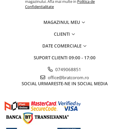
magazinului. Afla mai multe in
Politica de
Mufe si conectori irigare
Confidentialitate
Panouri si elemente gard
Pavaje si borduri
MAGAZINUL MEU
Programatoare stropire
CLIENTI
Sere si solarii
DATE COMERCIALE
Termometre Meteo
Umbrele si pavilioane gradina
SUPORT CLIENTI
09:00 - 17:00
Unelte gradinarit
0749068851
HoReCa
office@bratcorom.ro
Balsam de rufe profesional
SOCIAL
URMARESTE-NE IN SOCIAL MEDIA
Detergenti de vase profesionali
Pentru masini de spalat si polish
Pentru spalare manuala
Detergenti lichizi profesionali
Igiena si Ingrijire personala