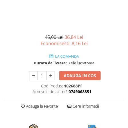
Articole organizare
Articole Sportive
Cutii postale
Electronice si electrocasnice
Incalzire si racire
45,00 Lei
36,84 Lei
Economisesti:
8,16
Lei
Usi si porti
Constructii
LA COMANDA
Accesorii gips carton
Durata de livrare:
3 zile lucratoare
Accesorii gresie si faianta
ADAUGA IN COS
Accesorii pentru faianta, gresie si
mozaicuri
Cod Produs:
102688PF
Ai nevoie de ajutor?
0749068851
Accesorii polizare si slefuire
Accesorii vopsire si tencuire
Adauga la Favorite
Cere informatii
Benzi
Materiale electrice