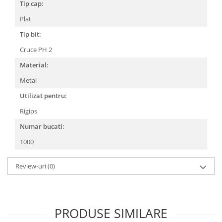
Tip cap:
CRACIUN
Plat
Accesorii decorative
Tip bit:
Caciuli
Cruce PH 2
Figurine si decoratiuni Craciun
Material:
Globuri
Metal
Instalatii de Craciun
Utilizat pentru:
Lumanari si candele
Rigips
Suporturi lumanari
Numar bucati:
Curatenie
1000
Cosuri de gunoi
Maturi, Mopuri si galeti
Review-uri
(0)
Prosoape de hartie si servetele
Saci gunoi
Servetele umede
PRODUSE SIMILARE