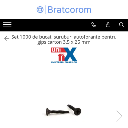
Toate Produsele
Articole animale
Set 1000 de bucati suruburi autoforante pentru
Adapatoare animale
gips carton 3.5 x 25 mm
Hrana pentru animale
Hrana pentru caini
Hrana pentru pisici
Produse igiena externa animale
Auto
Bucatarii de vara Tuozi
Casa
Articole ambalare
Articole bucatarie
Articole mobila